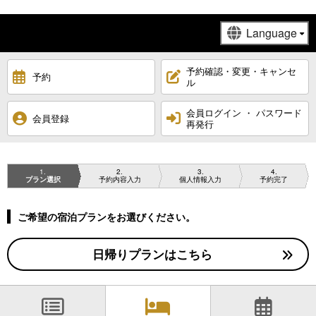
予約確認・変更・キャンセ
予約
ル
会員ログイン ・ パスワード
会員登録
再発行
1
2
3
4
プラン選択
予約内容入力
個人情報入力
予約完了
ご希望の宿泊プランをお選びください。
日帰りプランはこちら