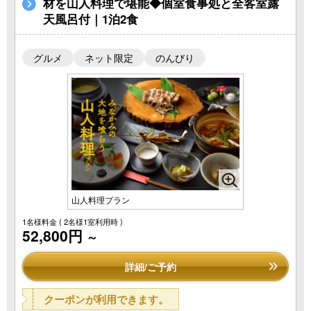
材を山人料理で堪能◆個室食事処と全客室露
天風呂付｜1泊2食
グルメ
ネット限定
のんびり
山人料理プラン
1名様料金
( 2名様1室利用時 )
52,800円
～
詳細/ご予約
クーポンが利用できます。