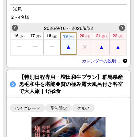
定員
2～4名様
2026/9/16～ 2026/9/22
16
17
18
20
21
22
19
(水)
(木)
(金)
(日)
(月)
(火)
(土)
カレンダーの説明 …
【特別日程専用・増田和牛プラン】群馬県産
黒毛和牛を堪能◆贅の極み露天風呂付き客室
で大人旅｜1泊2食
ハイグレード
季節限定
グルメ