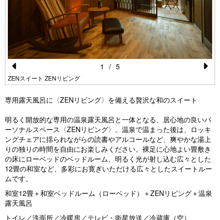
1
/
5
Pr
N
ZENスイート ZENリビング
e
e
専用露天風呂に〈ZENリビング〉を備える贅沢な和のスイート
vi
xt
明るく開放的な専用の温泉露天風呂と一体となる、居心地の良いパ
o
ーソナルスペース〈ZENリビング〉。温泉で温まった後は、ロッキ
u
ングチェアに揺られながらの読書やアルコールなど、爽やかな湯上
りの独りの時間を自由にお楽しみください。裸足に心地よい畳敷き
s
の床にローベッドのベッドルーム、明るく光が射し込む広々とした
12畳の和室など、多彩にお寛ぎいただける広々としたスイートルー
ムです。
和室12畳＋和室ベッドルーム（ローベッド）＋ZENリビング＋温泉
露天風呂
トイレ／洗面所／冷暖房／テレビ・衛星放送／冷蔵庫（空）