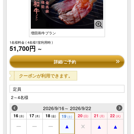
増田和牛プラン
1名様料金
( 4名様1室利用時 )
51,700円
～
詳細/ご予約
クーポンが利用できます。
定員
2～4名様
2026/9/16～ 2026/9/22
16
17
18
20
21
22
19
(水)
(木)
(金)
(日)
(月)
(火)
(土)