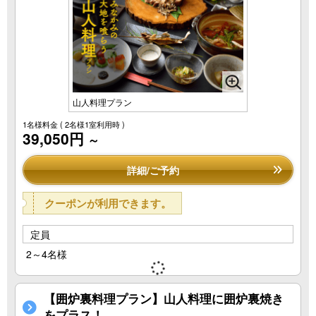
山人料理プラン
1名様料金
( 2名様1室利用時 )
39,050円
～
詳細/ご予約
クーポンが利用できます。
定員
2～4名様
【囲炉裏料理プラン】山人料理に囲炉裏焼き
をプラス！