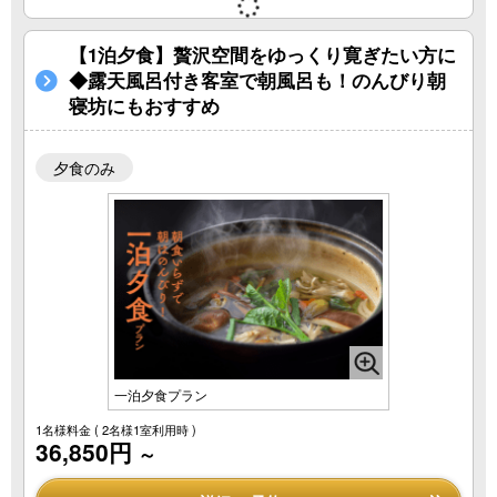
【1泊夕食】贅沢空間をゆっくり寛ぎたい方に
◆露天風呂付き客室で朝風呂も！のんびり朝
寝坊にもおすすめ
夕食のみ
一泊夕食プラン
1名様料金
( 2名様1室利用時 )
36,850円
～