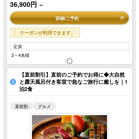
36,900円
～
詳細/ご予約
クーポンが利用できます。
定員
2～4名様
【直前割引】直前のご予約でお得に◆大自然
と露天風呂付き客室で急なご旅行に癒しを｜1
泊2食
直前割
グルメ