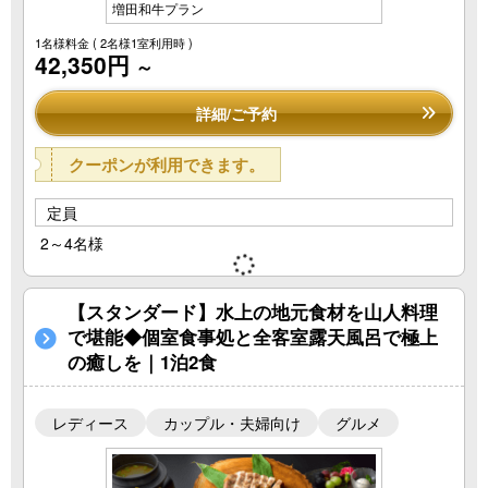
増田和牛プラン
1名様料金
( 2名様1室利用時 )
42,350円
～
詳細/ご予約
クーポンが利用できます。
定員
2～4名様
【スタンダード】水上の地元食材を山人料理
で堪能◆個室食事処と全客室露天風呂で極上
の癒しを｜1泊2食
レディース
カップル・夫婦向け
グルメ