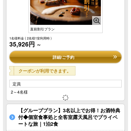
直前割引プラン
1名様料金
( 2名様1室利用時 )
35,926円
～
詳細/ご予約
クーポンが利用できます。
定員
2～4名様
【グループプラン】3名以上でお得！お酒特典
付◆個室食事処と全客室露天風呂でプライベ
ートな旅｜1泊2食