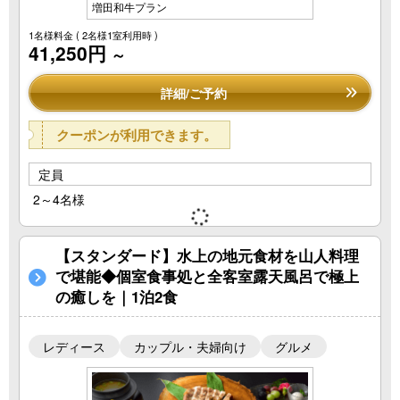
増田和牛プラン
1名様料金
( 2名様1室利用時 )
41,250円
～
詳細/ご予約
クーポンが利用できます。
定員
2～4名様
【スタンダード】水上の地元食材を山人料理
で堪能◆個室食事処と全客室露天風呂で極上
の癒しを｜1泊2食
レディース
カップル・夫婦向け
グルメ