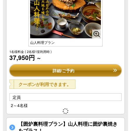
山人料理プラン
1名様料金
( 2名様1室利用時 )
37,950円
～
詳細/ご予約
クーポンが利用できます。
定員
2～4名様
【囲炉裏料理プラン】山人料理に囲炉裏焼き
をプラス！