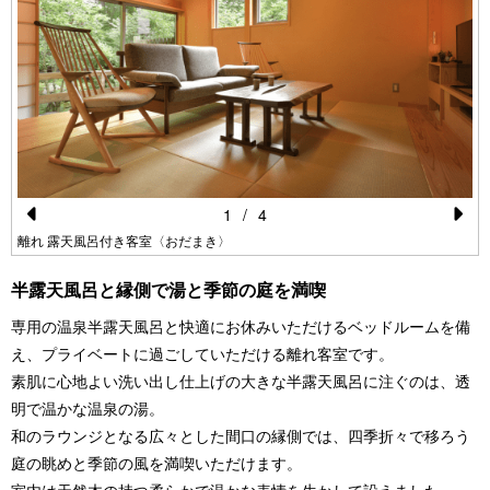
1
/
4
Pr
N
離れ 露天風呂付き客室〈おだまき〉
e
e
半露天風呂と縁側で湯と季節の庭を満喫
vi
xt
専用の温泉半露天風呂と快適にお休みいただけるベッドルームを備
o
え、プライベートに過ごしていただける離れ客室です。
u
素肌に心地よい洗い出し仕上げの大きな半露天風呂に注ぐのは、透
s
明で温かな温泉の湯。
和のラウンジとなる広々とした間口の縁側では、四季折々で移ろう
庭の眺めと季節の風を満喫いただけます。