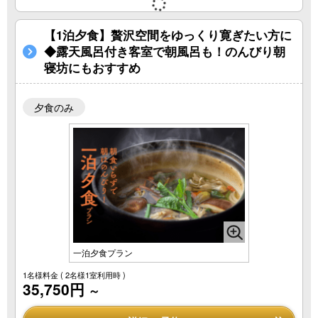
【1泊夕食】贅沢空間をゆっくり寛ぎたい方に
◆露天風呂付き客室で朝風呂も！のんびり朝
寝坊にもおすすめ
夕食のみ
一泊夕食プラン
1名様料金
( 2名様1室利用時 )
35,750円
～