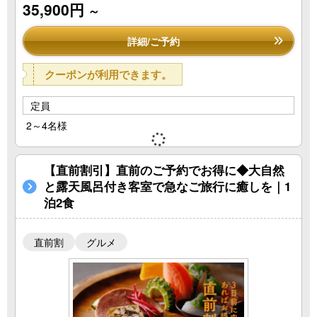
35,900円
～
詳細/ご予約
クーポンが利用できます。
定員
2～4名様
【直前割引】直前のご予約でお得に◆大自然
と露天風呂付き客室で急なご旅行に癒しを｜1
泊2食
直前割
グルメ