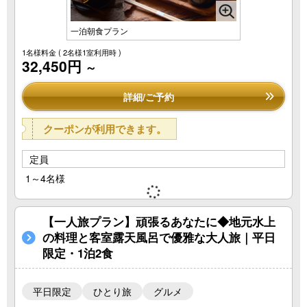
一泊朝食プラン
1名様料金
( 2名様1室利用時 )
32,450円
～
詳細/ご予約
クーポンが利用できます。
定員
1～4名様
【一人旅プラン】頑張るあなたに◆地元水上
の料理と客室露天風呂で優雅な大人旅｜平日
限定・1泊2食
平日限定
ひとり旅
グルメ