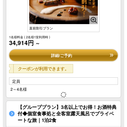
直前割引プラン
1名様料金
( 2名様1室利用時 )
34,914円
～
詳細/ご予約
クーポンが利用できます。
定員
2～4名様
【グループプラン】3名以上でお得！お酒特典
付◆個室食事処と全客室露天風呂でプライベ
ートな旅｜1泊2食