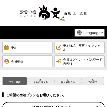
予約確認・変更・キャンセ
予約
ル
会員ログイン ・ パスワード
会員登録
再発行
1
2
3
4
プラン選択
予約内容入力
個人情報入力
予約完了
ご希望の宿泊プランをお選びください。