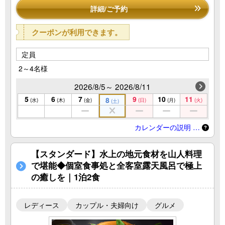
詳細/ご予約
クーポンが利用できます。
定員
2～4名様
2026/8/5～ 2026/8/11
5
6
7
9
10
11
8
(水)
(木)
(金)
(日)
(月)
(火)
(土)
カレンダーの説明 …
【スタンダード】水上の地元食材を山人料理
で堪能◆個室食事処と全客室露天風呂で極上
の癒しを｜1泊2食
レディース
カップル・夫婦向け
グルメ