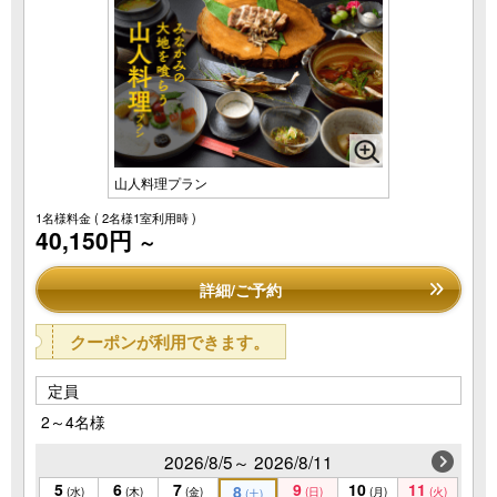
山人料理プラン
1名様料金
( 2名様1室利用時 )
40,150円
～
詳細/ご予約
クーポンが利用できます。
定員
2～4名様
2026/8/5～ 2026/8/11
5
6
7
9
10
11
8
(水)
(木)
(金)
(日)
(月)
(火)
(土)