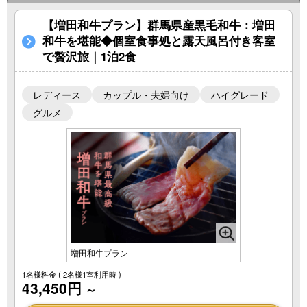
【増田和牛プラン】群馬県産黒毛和牛：増田
和牛を堪能◆個室食事処と露天風呂付き客室
で贅沢旅｜1泊2食
レディース
カップル・夫婦向け
ハイグレード
グルメ
増田和牛プラン
1名様料金
( 2名様1室利用時 )
43,450円
～