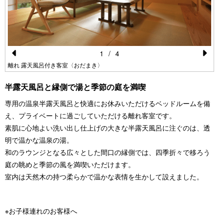
1
/
4
Pr
N
離れ 露天風呂付き客室〈おだまき〉
e
e
半露天風呂と縁側で湯と季節の庭を満喫
vi
xt
専用の温泉半露天風呂と快適にお休みいただけるベッドルームを備
o
え、プライベートに過ごしていただける離れ客室です。
u
素肌に心地よい洗い出し仕上げの大きな半露天風呂に注ぐのは、透
s
明で温かな温泉の湯。
和のラウンジとなる広々とした間口の縁側では、四季折々で移ろう
庭の眺めと季節の風を満喫いただけます。
室内は天然木の持つ柔らかで温かな表情を生かして設えました。
※お子様連れのお客様へ