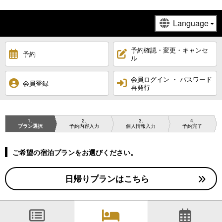
予約確認・変更・キャンセ
予約
ル
会員ログイン ・ パスワード
会員登録
再発行
1
2
3
4
プラン選択
予約内容入力
個人情報入力
予約完了
ご希望の宿泊プランをお選びください。
日帰りプランはこちら