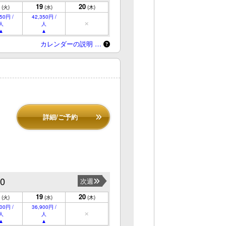
19
20
(火)
(水)
(木)
50円 /
42,350円 /
人
人
カレンダーの説明 …
詳細/ご予約
20
次週
19
20
(火)
(水)
(木)
00円 /
36,900円 /
人
人