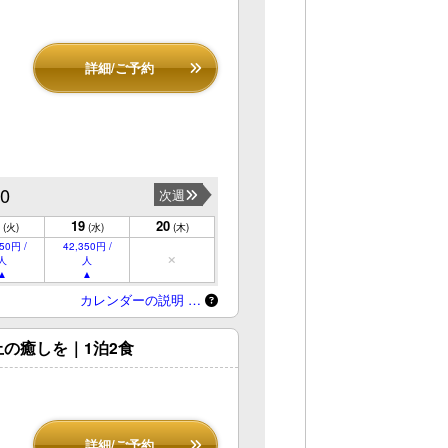
詳細/ご予約
20
次週
19
20
(火)
(水)
(木)
50円 /
42,350円 /
人
人
カレンダーの説明 …
の癒しを｜1泊2食
詳細/ご予約