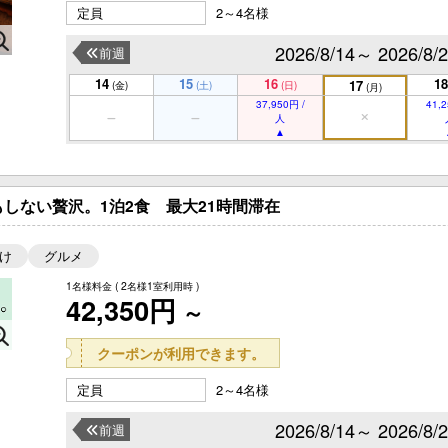
定員
2～4名様
2026/8/14～ 2026/8/
前週
14
15
16
18
17
(金)
(土)
(日)
(月)
37,950円 /
41,2
人
しない贅沢。1泊2食 最大21時間滞在
け
グルメ
1名様料金
( 2名様1室利用時 )
42,350円
～
クーポンが利用できます。
定員
2～4名様
2026/8/14～ 2026/8/
前週