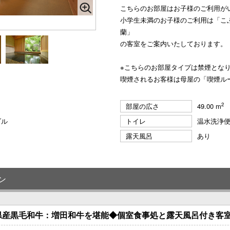
こちらのお部屋はお子様のご利用が
小学生未満のお子様のご利用は「こ
蘭」
の客室をご案内いたしております。
※こちらのお部屋タイプは禁煙とな
喫煙されるお客様は母屋の「喫煙ル
2
部屋の広さ
49.00 m
ブル
トイレ
温水洗浄
露天風呂
あり
ン
県産黒毛和牛：増田和牛を堪能◆個室食事処と露天風呂付き客室