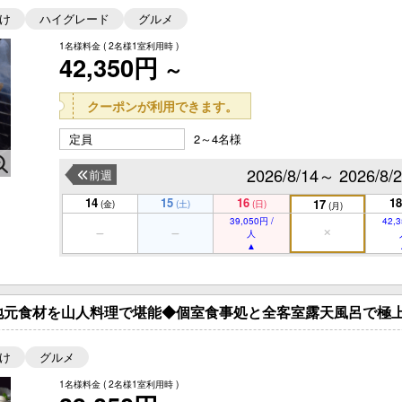
け
ハイグレード
グルメ
1名様料金
( 2名様1室利用時 )
42,350円
～
クーポンが利用できます。
定員
2～4名様
2026/8/14～ 2026/8/
前週
14
15
16
18
17
(金)
(土)
(日)
(月)
39,050円 /
42,3
人
地元食材を山人料理で堪能◆個室食事処と全客室露天風呂で極上
け
グルメ
1名様料金
( 2名様1室利用時 )