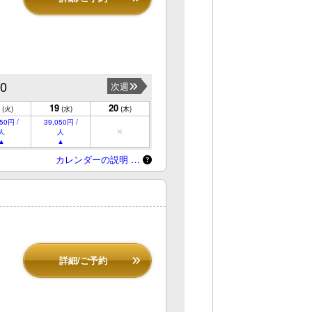
20
次週
19
20
(火)
(水)
(木)
50円 /
39,050円 /
人
人
カレンダーの説明 …
詳細/ご予約