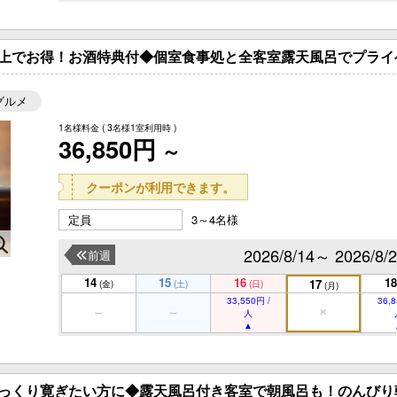
上でお得！お酒特典付◆個室食事処と全客室露天風呂でプライ
グルメ
1名様料金
( 3名様1室利用時 )
36,850円
～
クーポンが利用できます。
定員
3～4名様
2026/8/14～ 2026/8/
前週
14
15
16
18
17
(金)
(土)
(日)
(月)
33,550円 /
36,8
人
ゆっくり寛ぎたい方に◆露天風呂付き客室で朝風呂も！のんびり