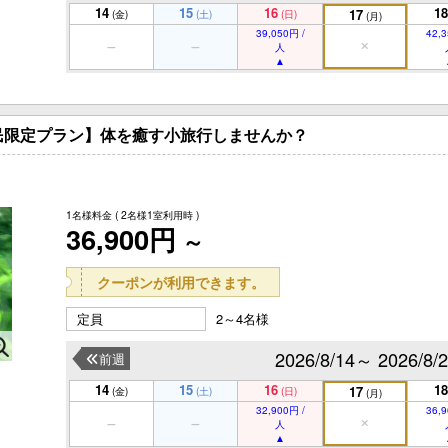
14
15
16
18
17
(金)
(土)
(日)
(月)
39,050円 /
42,3
人
民限定プラン】体を癒す小旅行しませんか？
1名様料金
( 2名様1室利用時 )
36,900円
～
クーポンが利用できます。
定員
2～4名様
2026/8/14～ 2026/8/
前週
14
15
16
18
17
(金)
(土)
(日)
(月)
32,900円 /
36,9
人