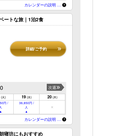
カレンダーの説明 …
ベートな旅｜1泊2食
詳細/ご予約
20
次週
19
20
(火)
(水)
(木)
50円 /
36,850円 /
人
人
カレンダーの説明 …
朝寝坊にもおすすめ