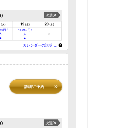
20
次週
19
20
(火)
(水)
(木)
50円 /
41,250円 /
人
人
カレンダーの説明 …
詳細/ご予約
20
次週