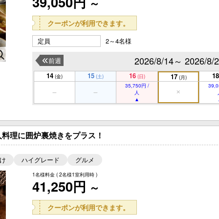
39,050円
～
クーポンが利用できます。
定員
2～4名様
2026/8/14～ 2026/8/
前週
14
15
16
18
17
(金)
(土)
(日)
(月)
35,750円 /
39,0
人
人料理に囲炉裏焼きをプラス！
け
ハイグレード
グルメ
1名様料金
( 2名様1室利用時 )
41,250円
～
クーポンが利用できます。