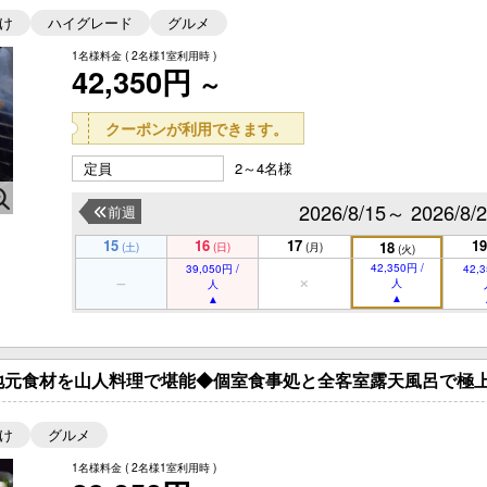
け
ハイグレード
グルメ
1名様料金
( 2名様1室利用時 )
42,350円
～
クーポンが利用できます。
定員
2～4名様
2026/8/15～ 2026/8/
前週
15
16
17
19
18
(土)
(日)
(月)
(火)
42,350円 /
39,050円 /
42,3
人
人
地元食材を山人料理で堪能◆個室食事処と全客室露天風呂で極上
け
グルメ
1名様料金
( 2名様1室利用時 )