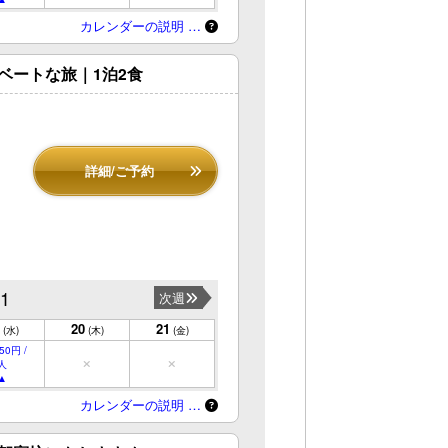
カレンダーの説明 …
ベートな旅｜1泊2食
詳細/ご予約
21
次週
20
21
(水)
(木)
(金)
50円 /
人
カレンダーの説明 …