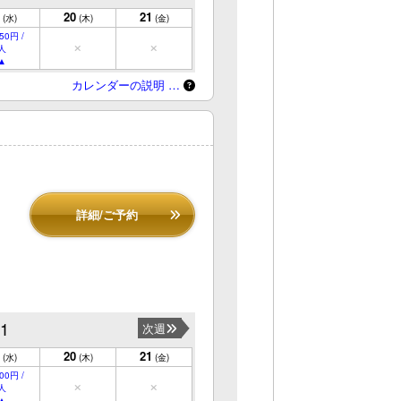
20
21
(水)
(木)
(金)
50円 /
人
カレンダーの説明 …
詳細/ご予約
21
次週
20
21
(水)
(木)
(金)
00円 /
人