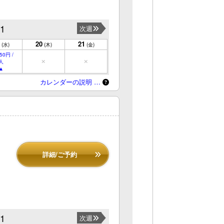
21
次週
20
21
(水)
(木)
(金)
50円 /
人
カレンダーの説明 …
詳細/ご予約
21
次週