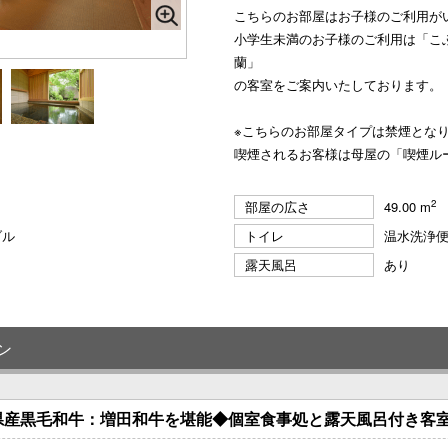
こちらのお部屋はお子様のご利用が
小学生未満のお子様のご利用は「こ
蘭」
の客室をご案内いたしております。
※こちらのお部屋タイプは禁煙とな
喫煙されるお客様は母屋の「喫煙ル
2
部屋の広さ
49.00 m
ブル
トイレ
温水洗浄
露天風呂
あり
ン
県産黒毛和牛：増田和牛を堪能◆個室食事処と露天風呂付き客室