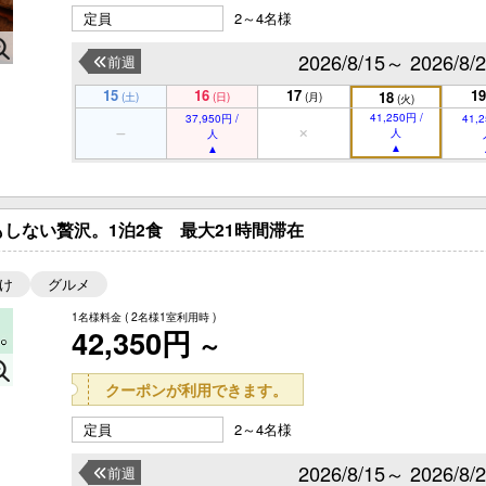
定員
2～4名様
2026/8/15～ 2026/8/
前週
15
16
17
19
18
(土)
(日)
(月)
(火)
41,250円 /
37,950円 /
41,2
人
人
しない贅沢。1泊2食 最大21時間滞在
け
グルメ
1名様料金
( 2名様1室利用時 )
42,350円
～
クーポンが利用できます。
定員
2～4名様
2026/8/15～ 2026/8/
前週