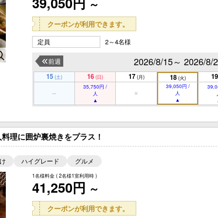
39,050円
～
クーポンが利用できます。
定員
2～4名様
2026/8/15～ 2026/8/
前週
15
16
17
19
18
(土)
(日)
(月)
(火)
39,050円 /
35,750円 /
39,0
人
人
人料理に囲炉裏焼きをプラス！
け
ハイグレード
グルメ
1名様料金
( 2名様1室利用時 )
41,250円
～
クーポンが利用できます。