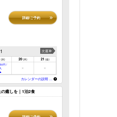
詳細/ご予約
21
次週
20
21
(水)
(木)
(金)
50円 /
人
カレンダーの説明 …
の癒しを｜1泊2食
詳細/ご予約