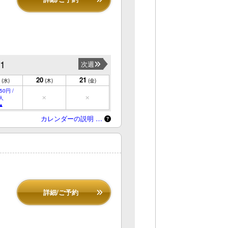
21
次週
20
21
(水)
(木)
(金)
50円 /
人
カレンダーの説明 …
詳細/ご予約