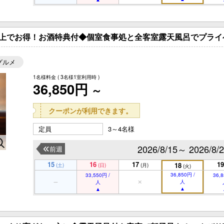
上でお得！お酒特典付◆個室食事処と全客室露天風呂でプライ
グルメ
1名様料金
( 3名様1室利用時 )
36,850円
～
クーポンが利用できます。
定員
3～4名様
2026/8/15～ 2026/8/
前週
15
16
17
19
18
(土)
(日)
(月)
(火)
36,850円 /
33,550円 /
36,8
人
人