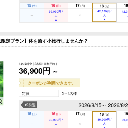
15
16
17
19
18
(土)
(日)
(月)
(火)
42,350円 /
39,050円 /
42,3
人
人
民限定プラン】体を癒す小旅行しませんか？
1名様料金
( 2名様1室利用時 )
36,900円
～
クーポンが利用できます。
定員
2～4名様
2026/8/15～ 2026/8/
前週
15
16
17
19
18
(土)
(日)
(月)
(火)
36,900円 /
32,900円 /
36,9
人
人