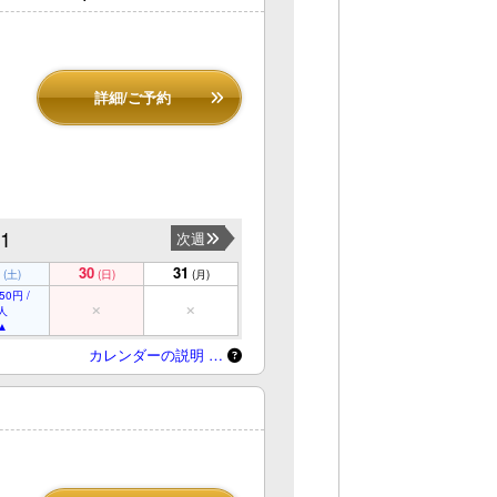
詳細/ご予約
31
次週
30
31
(土)
(日)
(月)
50円 /
人
カレンダーの説明 …