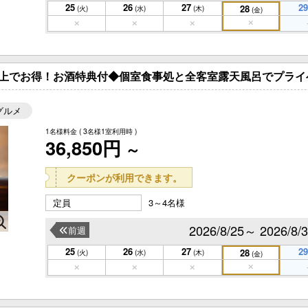
25
26
27
29
28
(火)
(水)
(木)
(金)
上でお得！お酒特典付◆個室食事処と全客室露天風呂でプライ
グルメ
1名様料金
( 3名様1室利用時 )
36,850円
～
クーポンが利用できます。
定員
3～4名様
2026/8/25～ 2026/8/
前週
25
26
27
29
28
(火)
(水)
(木)
(金)