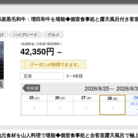
県産黒毛和牛：増田和牛を堪能◆個室食事処と露天風呂付き客室
け
ハイグレード
グルメ
1名様料金
( 2名様1室利用時 )
42,350円
～
クーポンが利用できます。
定員
2～4名様
2026/8/25～ 2026/8/
前週
25
26
27
29
28
(火)
(水)
(木)
(金)
51,1
地元食材を山人料理で堪能◆個室食事処と全客室露天風呂で極上