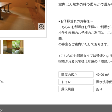
室内は天然木の持つ柔らかで温か
※お子様連れのお客様へ
こちらのお部屋はお子様のご利用が
小学生未満のお子様のご利用は「こ
蘭」
の客室をご案内いたしております。
※こちらのお部屋タイプは禁煙とな
喫煙されるお客様は母屋の「喫煙ル
2
部屋の広さ
49.00 m
ブル
トイレ
温水洗浄
露天風呂
あり
ン