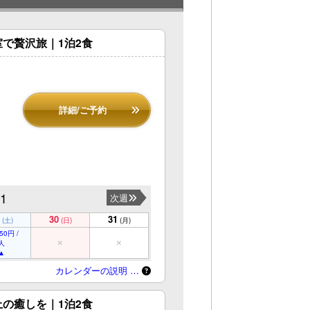
で贅沢旅｜1泊2食
詳細/ご予約
31
次週
30
31
(土)
(日)
(月)
50円 /
人
カレンダーの説明 …
の癒しを｜1泊2食