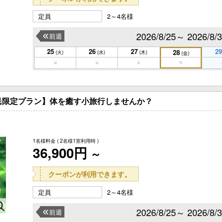
定員
2～4名様
2026/8/25～ 2026/8/
前週
25
26
27
29
28
(火)
(水)
(木)
(金)
民限定プラン】体を癒す小旅行しませんか？
1名様料金
( 2名様1室利用時 )
36,900円
～
クーポンが利用できます。
定員
2～4名様
2026/8/25～ 2026/8/
前週