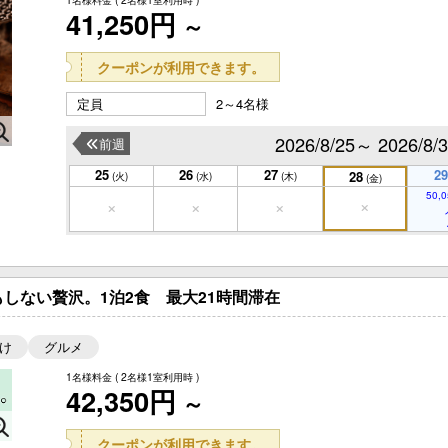
41,250円
～
クーポンが利用できます。
定員
2～4名様
2026/8/25～ 2026/8/
前週
25
26
27
29
28
(火)
(水)
(木)
(金)
50,0
しない贅沢。1泊2食 最大21時間滞在
け
グルメ
1名様料金
( 2名様1室利用時 )
42,350円
～
クーポンが利用できます。