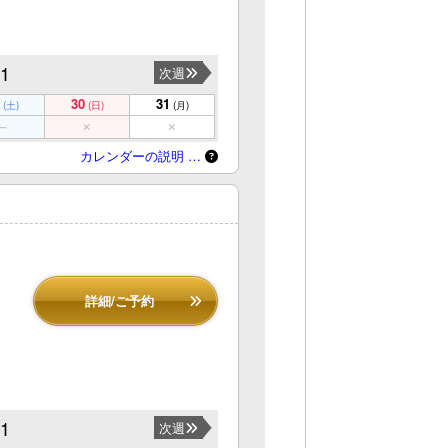
31
次週
30
31
(土)
(日)
(月)
カレンダーの説明 …
詳細/ご予約
31
次週