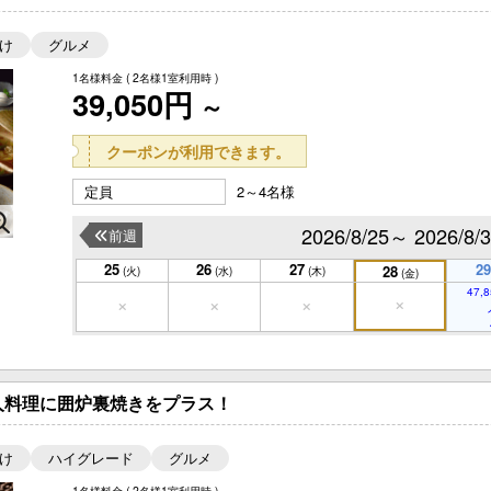
け
グルメ
1名様料金
( 2名様1室利用時 )
39,050円
～
クーポンが利用できます。
定員
2～4名様
2026/8/25～ 2026/8/
前週
25
26
27
29
28
(火)
(水)
(木)
(金)
47,8
人料理に囲炉裏焼きをプラス！
け
ハイグレード
グルメ
1名様料金
( 2名様1室利用時 )