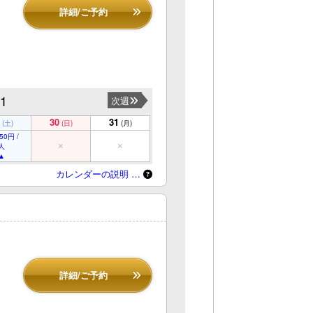
詳細/ご予約
31
次週
30
31
(土)
(日)
(月)
50円 /
人
カレンダーの説明 …
詳細/ご予約