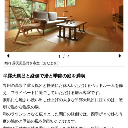
1
/
4
Pr
N
離れ 露天風呂付き客室〈おだまき〉
e
e
半露天風呂と縁側で湯と季節の庭を満喫
vi
xt
専用の温泉半露天風呂と快適にお休みいただけるベッドルームを備
o
え、プライベートに過ごしていただける離れ客室です。
u
素肌に心地よい洗い出し仕上げの大きな半露天風呂に注ぐのは、透
s
明で温かな温泉の湯。
和のラウンジとなる広々とした間口の縁側では、四季折々で移ろう
庭の眺めと季節の風を満喫いただけます。