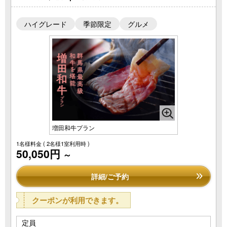
ハイグレード
季節限定
グルメ
増田和牛プラン
1名様料金
( 2名様1室利用時 )
50,050円
～
詳細/ご予約
クーポンが利用できます。
定員