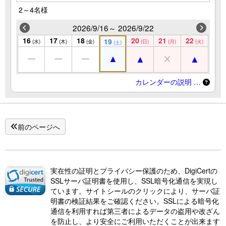
2～4名様
2026/9/16～ 2026/9/22
16
17
18
20
21
22
19
(水)
(木)
(金)
(日)
(月)
(火)
(土)
カレンダーの説明 …
前のページへ
実在性の証明とプライバシー保護のため、DigiCertの
SSLサーバ証明書を使用し、SSL暗号化通信を実現し
ています。サイトシールのクリックにより、サーバ証
明書の検証結果をご確認ください。SSLによる暗号化
通信を利用すれば第三者によるデータの盗用や改ざん
を防止し、より安全にご利用いただくことが出来ます