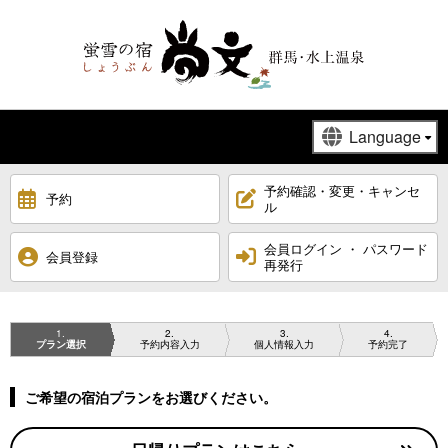
予約確認・変更・キャンセ
予約
ル
会員ログイン ・ パスワード
会員登録
再発行
1
2
3
4
プラン選択
予約内容入力
個人情報入力
予約完了
ご希望の宿泊プランをお選びください。