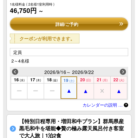
1名様料金
( 2名様1室利用時 )
46,750円
～
詳細/ご予約
クーポンが利用できます。
定員
2～4名様
2026/9/16～ 2026/9/22
16
17
18
20
21
22
19
(水)
(木)
(金)
(日)
(月)
(火)
(土)
カレンダーの説明 …
【特別日程専用・増田和牛プラン】群馬県産
黒毛和牛を堪能◆贅の極み露天風呂付き客室
で大人旅｜1泊2食