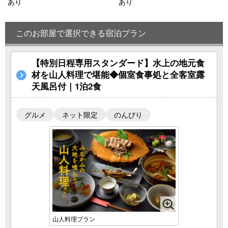
あり
あり
このお部屋で選択できる宿泊プラン
【特別日程専用スタンダード】水上の地元食
材を山人料理で堪能◆個室食事処と全客室露
天風呂付｜1泊2食
グルメ
ネット限定
のんびり
山人料理プラン