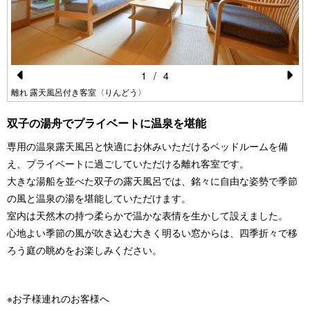
1
/
4
Pr
N
離れ 露天風呂付き客室〈りんどう〉
e
e
双子の湯舟でプライベートに温泉を堪能
vi
xt
専用の温泉露天風呂と快適にお休みいただけるベッドルームを備
o
え、プライベートに過ごしていただける離れ客室です。
u
大きな湯船を並べた双子の露天風呂では、銘々に自由な姿勢で季節
s
の風と温泉の湯を堪能していただけます。
室内は天然木の持つ柔らかで温かな表情を生かして設えました。
心地よい季節の風が吹き込む大きく明るい窓からは、四季折々で移
ろう庭の眺めをお楽しみください。
※お子様連れのお客様へ