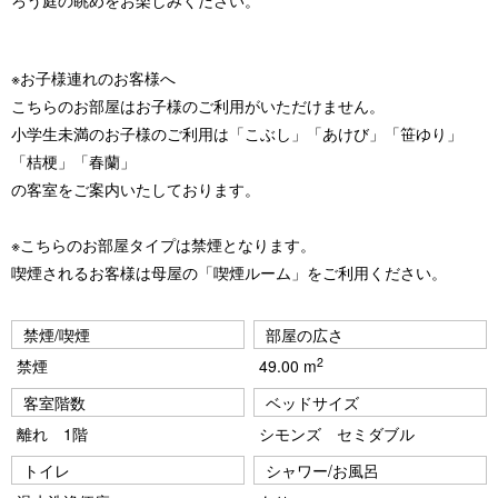
ろう庭の眺めをお楽しみください。
※お子様連れのお客様へ
こちらのお部屋はお子様のご利用がいただけません。
小学生未満のお子様のご利用は「こぶし」「あけび」「笹ゆり」
「桔梗」「春蘭」
の客室をご案内いたしております。
※こちらのお部屋タイプは禁煙となります。
喫煙されるお客様は母屋の「喫煙ルーム」をご利用ください。
禁煙/喫煙
部屋の広さ
2
禁煙
49.00 m
客室階数
ベッドサイズ
離れ 1階
シモンズ セミダブル
トイレ
シャワー/お風呂