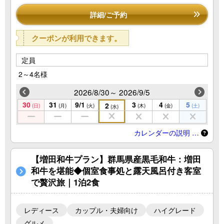
詳細/ご予約
クーポンが利用できます。
定員
2～4名様
2026/8/30～ 2026/9/5
30
31
9/1
3
4
5
2
(日)
(月)
(火)
(木)
(金)
(土)
(水)
カレンダーの説明 …
【増田和牛プラン】群馬県産黒毛和牛：増田
和牛を堪能◆個室食事処と露天風呂付き客室
で贅沢旅｜1泊2食
レディース
カップル・夫婦向け
ハイグレード
グルメ