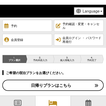
予約確認・変更・キャンセ
予約
ル
会員ログイン ・ パスワード
会員登録
再発行
1
2
3
4
プラン選択
予約内容入力
個人情報入力
予約完了
ご希望の宿泊プランをお選びください。
日帰りプランはこちら