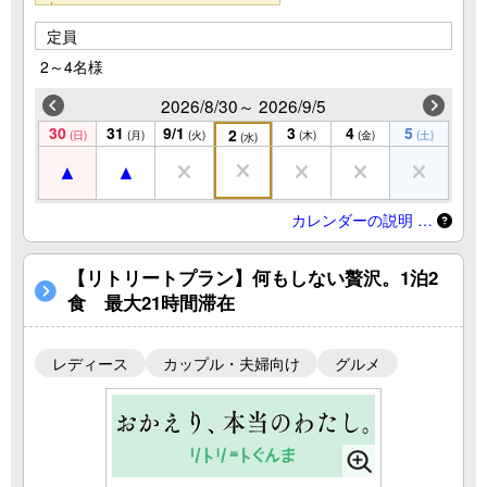
定員
2～4名様
2026/8/30～ 2026/9/5
30
31
9/1
3
4
5
2
(日)
(月)
(火)
(木)
(金)
(土)
(水)
カレンダーの説明 …
【リトリートプラン】何もしない贅沢。1泊2
食 最大21時間滞在
レディース
カップル・夫婦向け
グルメ