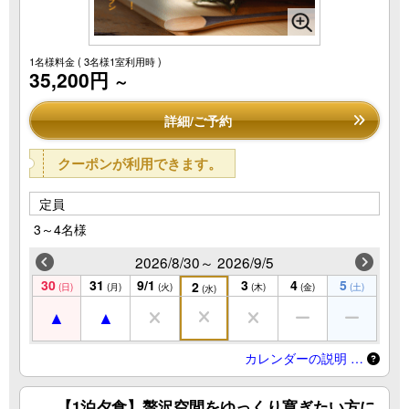
1名様料金
( 3名様1室利用時 )
35,200円
～
詳細/ご予約
クーポンが利用できます。
定員
3～4名様
2026/8/30～ 2026/9/5
30
31
9/1
3
4
5
2
(日)
(月)
(火)
(木)
(金)
(土)
(水)
カレンダーの説明 …
【1泊夕食】贅沢空間をゆっくり寛ぎたい方に