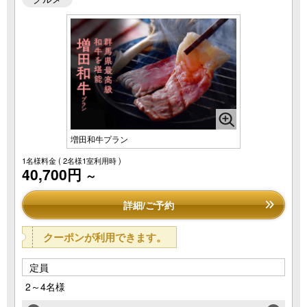
増田和牛プラン
1名様料金
( 2名様1室利用時 )
40,700円
～
詳細/ご予約
クーポンが利用できます。
定員
2～4名様