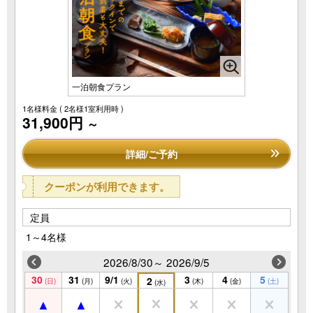
一泊朝食プラン
1名様料金
( 2名様1室利用時 )
31,900円
～
詳細/ご予約
クーポンが利用できます。
定員
1～4名様
2026/8/30～ 2026/9/5
30
31
9/1
3
4
5
2
(日)
(月)
(火)
(木)
(金)
(土)
(水)