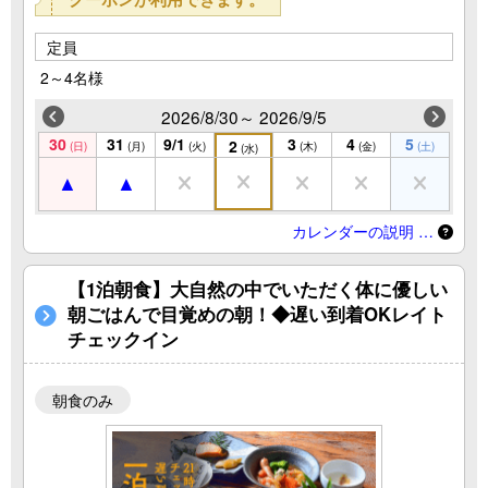
定員
2～4名様
2026/8/30～ 2026/9/5
30
31
9/1
3
4
5
2
(日)
(月)
(火)
(木)
(金)
(土)
(水)
カレンダーの説明 …
【1泊朝食】大自然の中でいただく体に優しい
朝ごはんで目覚めの朝！◆遅い到着OKレイト
チェックイン
朝食のみ