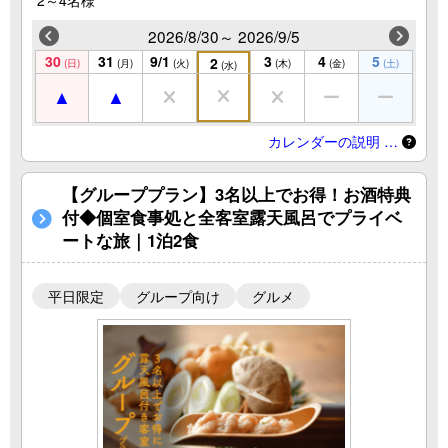
2～4名様
2026/8/30～ 2026/9/5
30
31
9/1
3
4
5
2
(日)
(月)
(火)
(木)
(金)
(土)
(水)
カレンダーの説明 …
【グループプラン】3名以上でお得！お酒特典
付◆個室食事処と全客室露天風呂でプライベ
ートな旅｜1泊2食
平日限定
グループ向け
グルメ