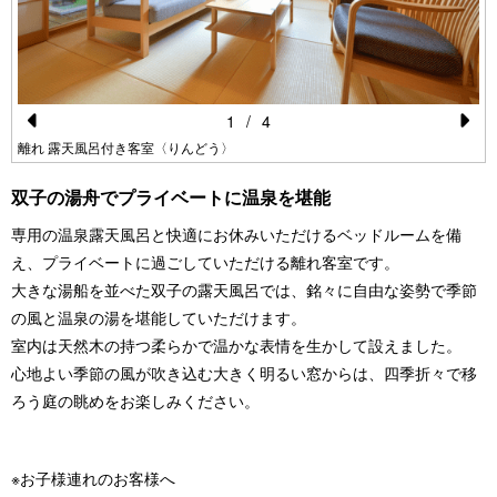
1
/
4
Pr
N
離れ 露天風呂付き客室〈りんどう〉
e
e
双子の湯舟でプライベートに温泉を堪能
vi
xt
専用の温泉露天風呂と快適にお休みいただけるベッドルームを備
o
え、プライベートに過ごしていただける離れ客室です。
u
大きな湯船を並べた双子の露天風呂では、銘々に自由な姿勢で季節
s
の風と温泉の湯を堪能していただけます。
室内は天然木の持つ柔らかで温かな表情を生かして設えました。
心地よい季節の風が吹き込む大きく明るい窓からは、四季折々で移
ろう庭の眺めをお楽しみください。
※お子様連れのお客様へ