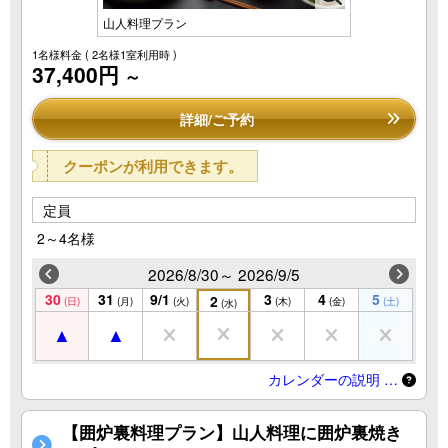
山人料理プラン
1名様料金
( 2名様1室利用時 )
37,400円
～
詳細/ご予約
クーポンが利用できます。
定員
2～4名様
2026/8/30～ 2026/9/5
30
31
9/1
3
4
5
2
(日)
(月)
(火)
(木)
(金)
(土)
(水)
カレンダーの説明 …
【囲炉裏料理プラン】山人料理に囲炉裏焼き