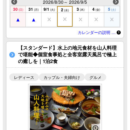
2026/8/30～ 2026/9/5
30
31
9/1
3
4
5
2
(日)
(月)
(火)
(木)
(金)
(土)
(水)
カレンダーの説明 …
【スタンダード】水上の地元食材を山人料理
で堪能◆個室食事処と全客室露天風呂で極上
の癒しを｜1泊2食
レディース
カップル・夫婦向け
グルメ