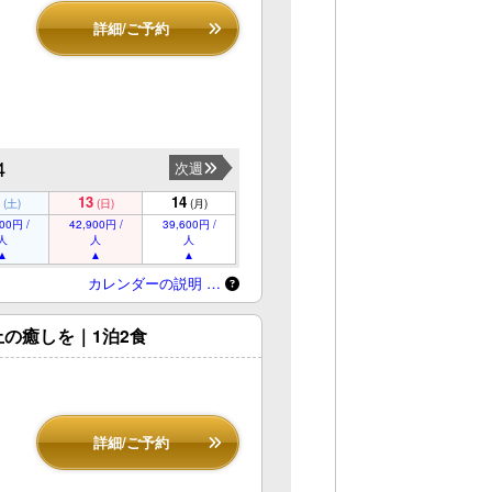
詳細/ご予約
4
次週
13
14
(土)
(日)
(月)
00円 /
42,900円 /
39,600円 /
人
人
人
カレンダーの説明 …
の癒しを｜1泊2食
詳細/ご予約