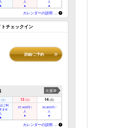
人
人
人
カレンダーの説明 …
イトチェックイン
詳細/ご予約
4
次週
13
14
(土)
(日)
(月)
ではご利
37,400円 /
30,800円 /
きませ
人
人
ん
カレンダーの説明 …