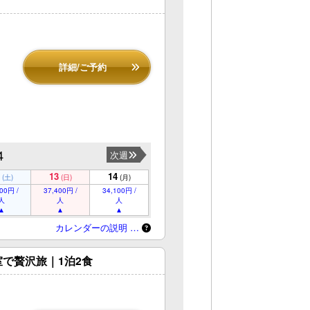
詳細/ご予約
4
次週
13
14
(土)
(日)
(月)
00円 /
37,400円 /
34,100円 /
人
人
人
カレンダーの説明 …
で贅沢旅｜1泊2食