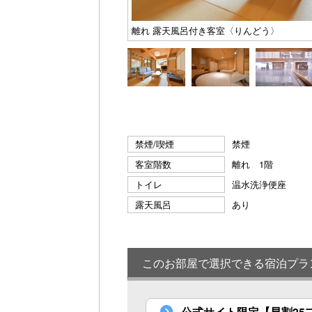
離れ 露天風呂付き客室〈りんどう〉
禁煙/喫煙
禁煙
客室階数
離れ 1階
トイレ
温水洗浄便座
露天風呂
あり
このお部屋で選択できる宿泊プラ
公式サイト限定【早割25