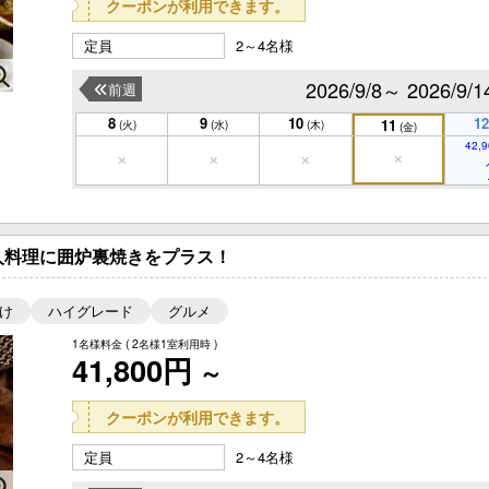
クーポンが利用できます。
定員
2～4名様
2026/9/8～ 2026/9/1
前週
8
9
10
12
11
(火)
(水)
(木)
(金)
42,9
人料理に囲炉裏焼きをプラス！
け
ハイグレード
グルメ
1名様料金
( 2名様1室利用時 )
41,800円
～
クーポンが利用できます。
定員
2～4名様