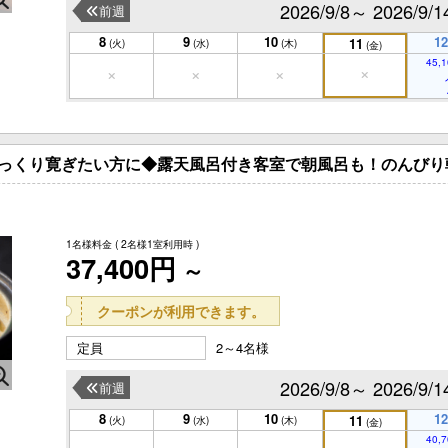
2026/9/8～ 2026/9/1
前週
8
9
10
12
11
(火)
(水)
(木)
(金)
45,1
ゆっくり寛ぎたい方に◆露天風呂付き客室で朝風呂も！のんびり
1名様料金
( 2名様1室利用時 )
37,400円
～
クーポンが利用できます。
定員
2～4名様
2026/9/8～ 2026/9/1
前週
8
9
10
12
11
(火)
(水)
(木)
(金)
40,7