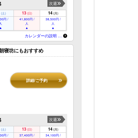
4
次週
13
14
(土)
(日)
(月)
00円 /
41,800円 /
38,500円 /
人
人
人
カレンダーの説明 …
朝寝坊にもおすすめ
詳細/ご予約
4
次週
13
14
(土)
(日)
(月)
00円 /
37,400円 /
34,100円 /