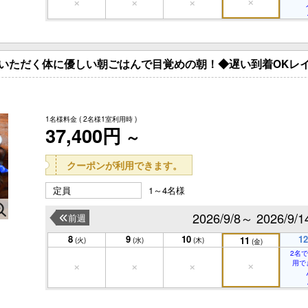
いただく体に優しい朝ごはんで目覚めの朝！◆遅い到着OKレ
1名様料金
( 2名様1室利用時 )
37,400円
～
クーポンが利用できます。
定員
1～4名様
2026/9/8～ 2026/9/1
前週
8
9
10
12
11
(火)
(水)
(木)
(金)
2名
用で