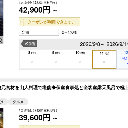
1名様料金
( 2名様1室利用時 )
42,900円
～
クーポンが利用できます。
定員
2～4名様
2026/9/8～ 2026/9/1
前週
8
9
10
12
11
(火)
(水)
(木)
(金)
46,2
地元食材を山人料理で堪能◆個室食事処と全客室露天風呂で極上
け
グルメ
1名様料金
( 2名様1室利用時 )
39,600円
～