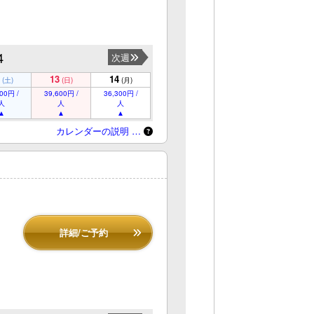
4
次週
13
14
(土)
(日)
(月)
00円 /
39,600円 /
36,300円 /
人
人
人
カレンダーの説明 …
詳細/ご予約