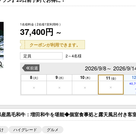
1名様料金
( 2名様1室利用時 )
37,400円
～
クーポンが利用できます。
定員
2～4名様
2026/9/8～ 2026/9/1
前週
8
9
10
12
11
(火)
(水)
(木)
(金)
40,7
県産黒毛和牛：増田和牛を堪能◆個室食事処と露天風呂付き客室
け
ハイグレード
グルメ