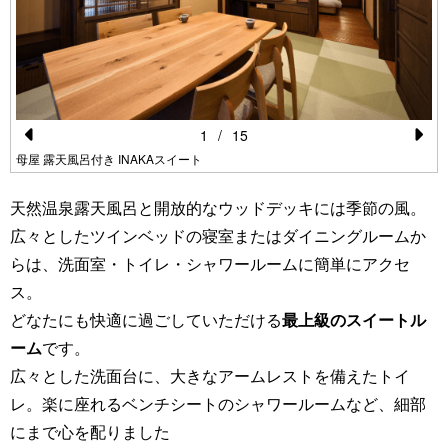
1
/
15
Pr
N
母屋 露天風呂付き INAKAスイート
e
e
天然温泉露天風呂と開放的なウッドデッキには季節の風。
vi
xt
広々としたツインベッドの寝室またはダイニングルームか
o
らは、洗面室・トイレ・シャワールームに簡単にアクセ
u
ス。
s
どなたにも快適に過ごしていただける
最上級のスイートル
ーム
です。
広々とした洗面台に、大きなアームレストを備えたトイ
レ。楽に座れるベンチシートのシャワールームなど、細部
にまで心を配りました