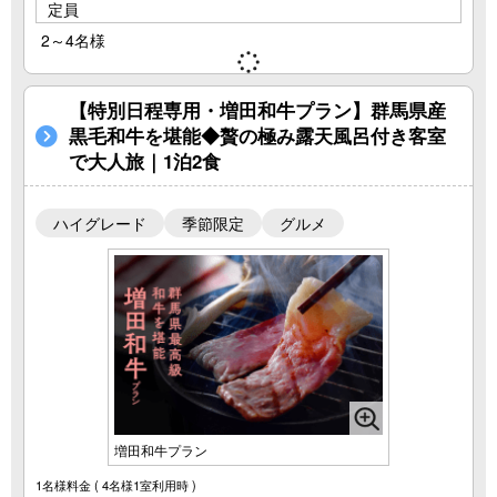
定員
2～4名様
【特別日程専用・増田和牛プラン】群馬県産
黒毛和牛を堪能◆贅の極み露天風呂付き客室
で大人旅｜1泊2食
ハイグレード
季節限定
グルメ
増田和牛プラン
1名様料金
( 4名様1室利用時 )