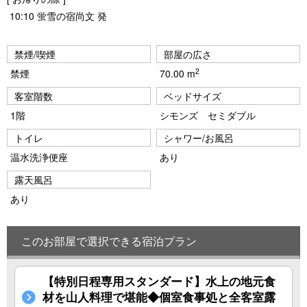
10:10 蛍雪の宿尚文 発
禁煙/喫煙
部屋の広さ
2
禁煙
70.00 m
客室階数
ベッドサイズ
1階
シモンズ セミダブル
トイレ
シャワー/お風呂
温水洗浄便座
あり
露天風呂
あり
このお部屋で選択できる宿泊プラン
【特別日程専用スタンダード】水上の地元食
材を山人料理で堪能◆個室食事処と全客室露