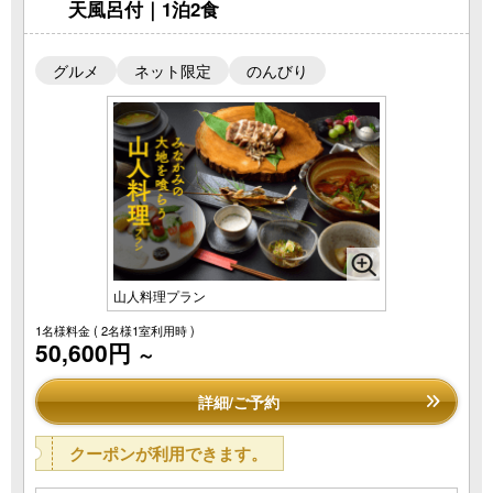
天風呂付｜1泊2食
グルメ
ネット限定
のんびり
山人料理プラン
1名様料金
( 2名様1室利用時 )
50,600円
～
詳細/ご予約
クーポンが利用できます。