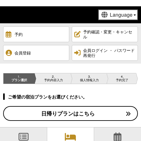
予約確認・変更・キャンセ
予約
ル
会員ログイン ・ パスワード
会員登録
再発行
1
2
3
4
プラン選択
予約内容入力
個人情報入力
予約完了
ご希望の宿泊プランをお選びください。
日帰りプランはこちら