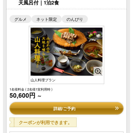
天風呂付｜1泊2食
グルメ
ネット限定
のんびり
山人料理プラン
1名様料金
( 2名様1室利用時 )
50,600円
～
詳細/ご予約
クーポンが利用できます。