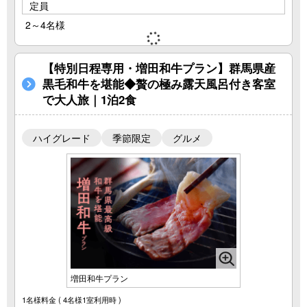
定員
2～4名様
【特別日程専用・増田和牛プラン】群馬県産
黒毛和牛を堪能◆贅の極み露天風呂付き客室
で大人旅｜1泊2食
ハイグレード
季節限定
グルメ
増田和牛プラン
1名様料金
( 4名様1室利用時 )