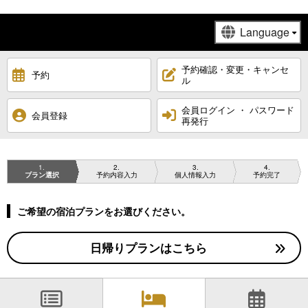
予約確認・変更・キャンセ
予約
ル
会員ログイン ・ パスワード
会員登録
再発行
1
2
3
4
プラン選択
予約内容入力
個人情報入力
予約完了
ご希望の宿泊プランをお選びください。
日帰りプランはこちら