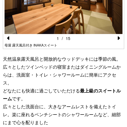
1
/
15
Pr
N
母屋 露天風呂付き INAKAスイート
e
e
天然温泉露天風呂と開放的なウッドデッキには季節の風。
vi
xt
広々としたツインベッドの寝室またはダイニングルームか
o
らは、洗面室・トイレ・シャワールームに簡単にアクセ
u
ス。
s
どなたにも快適に過ごしていただける
最上級のスイートル
ーム
です。
広々とした洗面台に、大きなアームレストを備えたトイ
レ。楽に座れるベンチシートのシャワールームなど、細部
にまで心を配りました