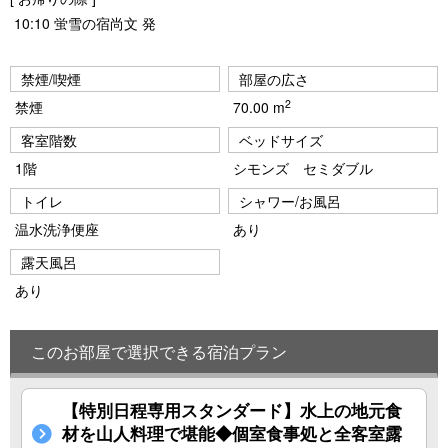
10:10 蛍雪の宿尚文 発
禁煙/喫煙
部屋の広さ
2
禁煙
70.00 m
客室階数
ベッドサイズ
1階
シモンズ セミダブル
トイレ
シャワー/お風呂
温水洗浄便座
あり
露天風呂
あり
このお部屋で選択できる宿泊プラン
【特別日程専用スタンダード】水上の地元食
材を山人料理で堪能◆個室食事処と全客室露