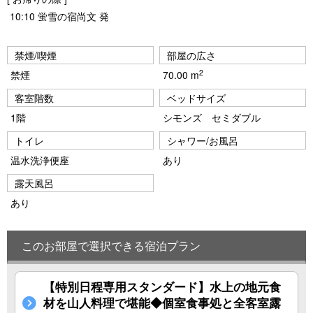
10:10 蛍雪の宿尚文 発
禁煙/喫煙
部屋の広さ
2
禁煙
70.00 m
客室階数
ベッドサイズ
1階
シモンズ セミダブル
トイレ
シャワー/お風呂
温水洗浄便座
あり
露天風呂
あり
このお部屋で選択できる宿泊プラン
【特別日程専用スタンダード】水上の地元食
材を山人料理で堪能◆個室食事処と全客室露