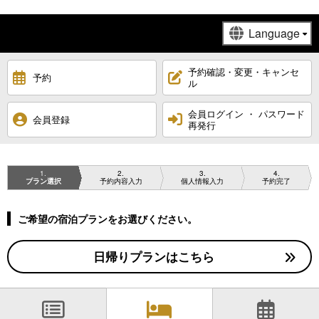
予約確認・変更・キャンセ
予約
ル
会員ログイン ・ パスワード
会員登録
再発行
1
2
3
4
プラン選択
予約内容入力
個人情報入力
予約完了
ご希望の宿泊プランをお選びください。
日帰りプランはこちら