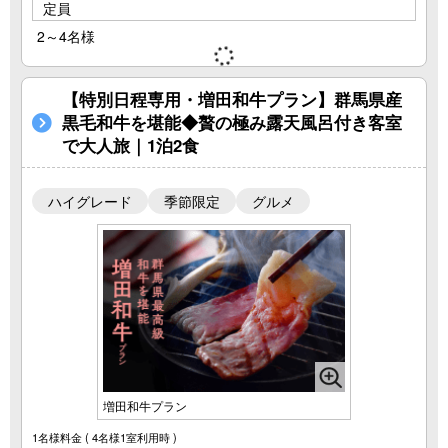
定員
2～4名様
【特別日程専用・増田和牛プラン】群馬県産
黒毛和牛を堪能◆贅の極み露天風呂付き客室
で大人旅｜1泊2食
ハイグレード
季節限定
グルメ
増田和牛プラン
1名様料金
( 4名様1室利用時 )