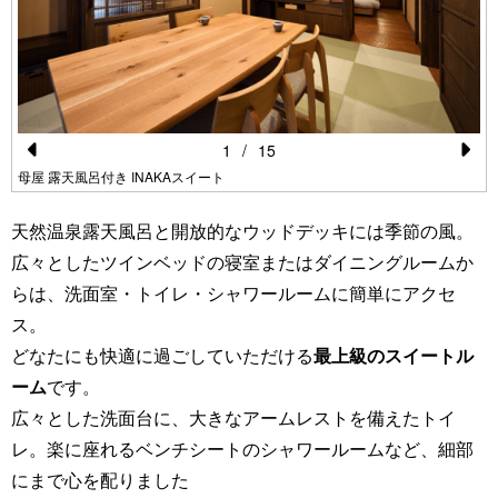
1
/
15
Pr
N
母屋 露天風呂付き INAKAスイート
e
e
天然温泉露天風呂と開放的なウッドデッキには季節の風。
vi
xt
広々としたツインベッドの寝室またはダイニングルームか
o
らは、洗面室・トイレ・シャワールームに簡単にアクセ
u
ス。
s
どなたにも快適に過ごしていただける
最上級のスイートル
ーム
です。
広々とした洗面台に、大きなアームレストを備えたトイ
レ。楽に座れるベンチシートのシャワールームなど、細部
にまで心を配りました