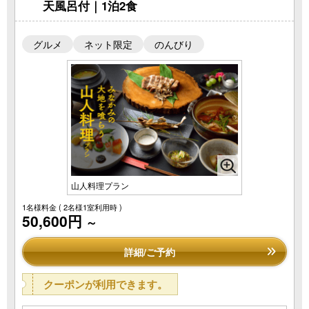
天風呂付｜1泊2食
グルメ
ネット限定
のんびり
山人料理プラン
1名様料金
( 2名様1室利用時 )
50,600円
～
詳細/ご予約
クーポンが利用できます。