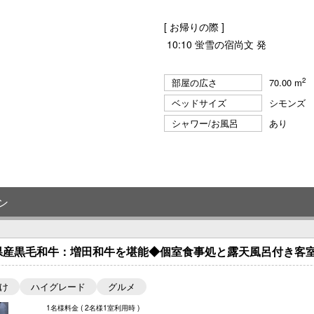
[ お帰りの際 ]
10:10 蛍雪の宿尚文 発
2
部屋の広さ
70.00 m
ベッドサイズ
シモンズ
シャワー/お風呂
あり
ン
県産黒毛和牛：増田和牛を堪能◆個室食事処と露天風呂付き客室
け
ハイグレード
グルメ
1名様料金
( 2名様1室利用時 )