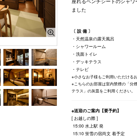
座れるベンチシートのシャワ
ました
〔 設 備 〕
・天然温泉の露天風呂
・シャワールーム
・洗面トイレ
・デッキテラス
・テレビ
※小さなお子様もご利用いただける
※こちらのお部屋は室内禁煙の「分
テラス」の灰皿をご利用ください。
※送迎のご案内【要予約】
[ お越しの際 ]
15:00 水上駅 発
15:10 蛍雪の宿尚文 着予定