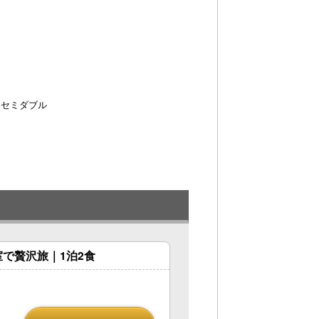
 セミダブル
で贅沢旅｜1泊2食