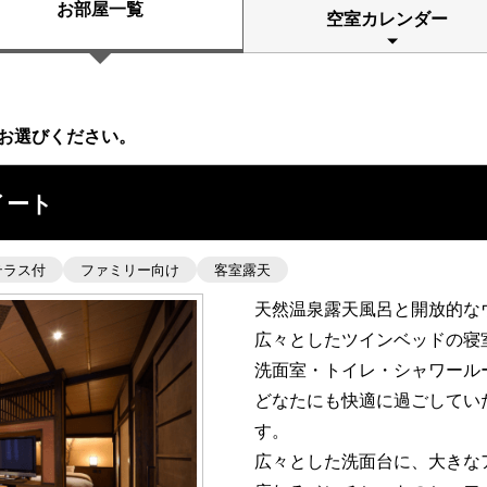
お部屋一覧
空室カレンダー
お選びください。
イート
テラス付
ファミリー向け
客室露天
天然温泉露天風呂と開放的な
広々としたツインベッドの寝
洗面室・トイレ・シャワール
どなたにも快適に過ごしてい
す。
広々とした洗面台に、大きな