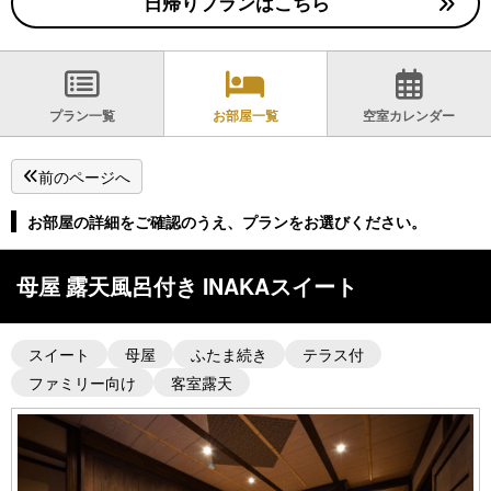
日帰りプランはこちら
プラン一覧
お部屋一覧
空室カレンダー
前のページへ
お部屋の詳細をご確認のうえ、プランをお選びください。
母屋 露天風呂付き INAKAスイート
スイート
母屋
ふたま続き
テラス付
ファミリー向け
客室露天