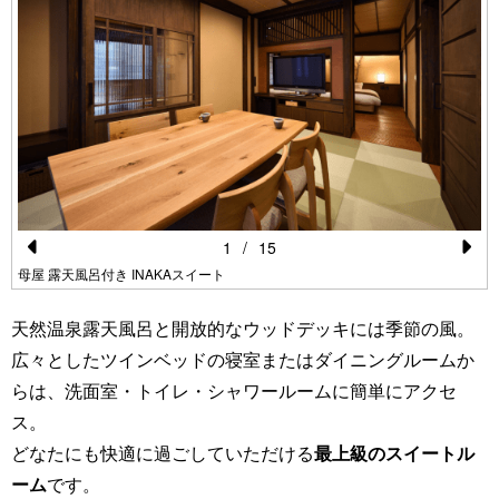
1
/
15
Pr
N
母屋 露天風呂付き INAKAスイート
e
e
天然温泉露天風呂と開放的なウッドデッキには季節の風。
vi
xt
広々としたツインベッドの寝室またはダイニングルームか
o
らは、洗面室・トイレ・シャワールームに簡単にアクセ
u
ス。
s
どなたにも快適に過ごしていただける
最上級のスイートル
ーム
です。