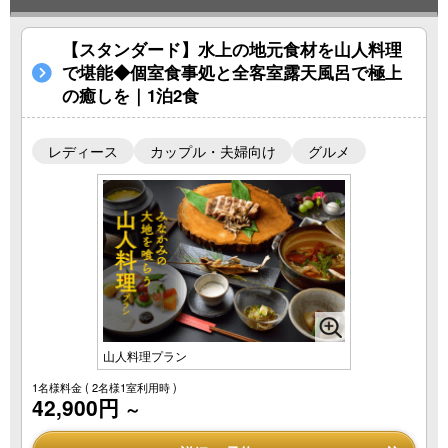
【スタンダード】水上の地元食材を山人料理
で堪能◆個室食事処と全客室露天風呂で極上
の癒しを｜1泊2食
レディース
カップル・夫婦向け
グルメ
山人料理プラン
1名様料金
( 2名様1室利用時 )
42,900円
～