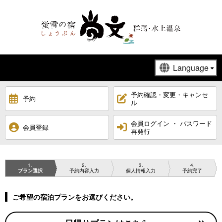
予約確認・変更・キャンセ
予約
ル
会員ログイン ・ パスワード
会員登録
再発行
1
2
3
4
プラン選択
予約内容入力
個人情報入力
予約完了
ご希望の宿泊プランをお選びください。