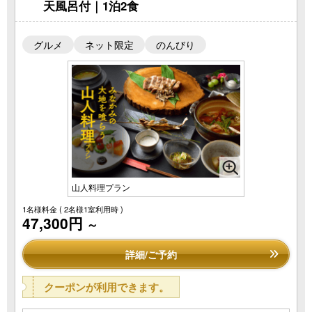
天風呂付｜1泊2食
グルメ
ネット限定
のんびり
山人料理プラン
1名様料金
( 2名様1室利用時 )
47,300円
～
詳細/ご予約
クーポンが利用できます。