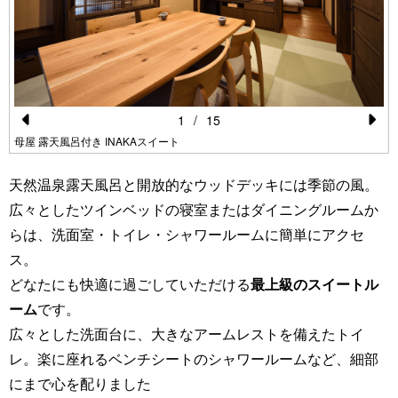
1
/
15
Pr
N
母屋 露天風呂付き INAKAスイート
e
e
天然温泉露天風呂と開放的なウッドデッキには季節の風。
vi
xt
広々としたツインベッドの寝室またはダイニングルームか
o
らは、洗面室・トイレ・シャワールームに簡単にアクセ
u
ス。
s
どなたにも快適に過ごしていただける
最上級のスイートル
ーム
です。
広々とした洗面台に、大きなアームレストを備えたトイ
レ。楽に座れるベンチシートのシャワールームなど、細部
にまで心を配りました