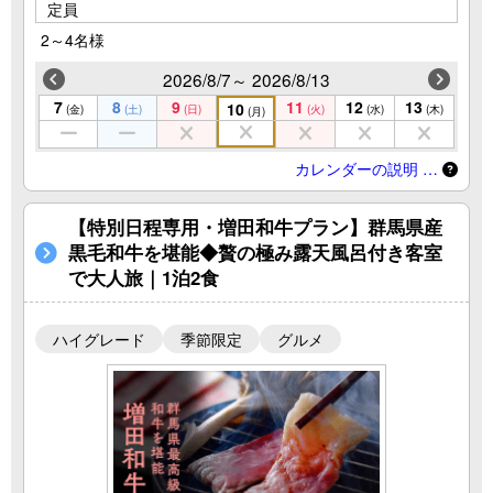
定員
2～4名様
2026/8/7～ 2026/8/13
7
8
9
11
12
13
10
(金)
(土)
(日)
(火)
(水)
(木)
(月)
カレンダーの説明 …
【特別日程専用・増田和牛プラン】群馬県産
黒毛和牛を堪能◆贅の極み露天風呂付き客室
で大人旅｜1泊2食
ハイグレード
季節限定
グルメ