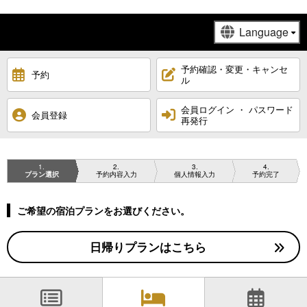
予約確認・変更・キャンセ
予約
ル
会員ログイン ・ パスワード
会員登録
再発行
1
2
3
4
プラン選択
予約内容入力
個人情報入力
予約完了
ご希望の宿泊プランをお選びください。
日帰りプランはこちら