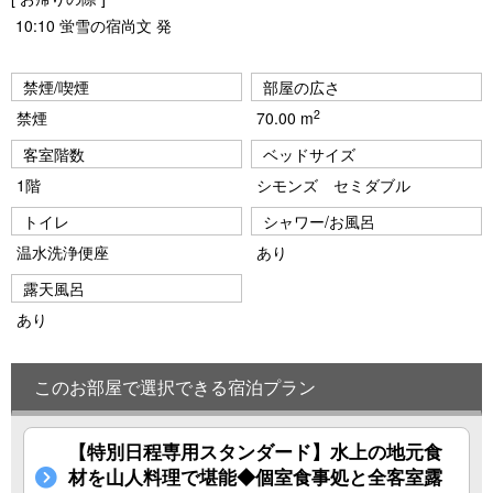
10:10 蛍雪の宿尚文 発
禁煙/喫煙
部屋の広さ
2
禁煙
70.00 m
客室階数
ベッドサイズ
1階
シモンズ セミダブル
トイレ
シャワー/お風呂
温水洗浄便座
あり
露天風呂
あり
このお部屋で選択できる宿泊プラン
【特別日程専用スタンダード】水上の地元食
材を山人料理で堪能◆個室食事処と全客室露