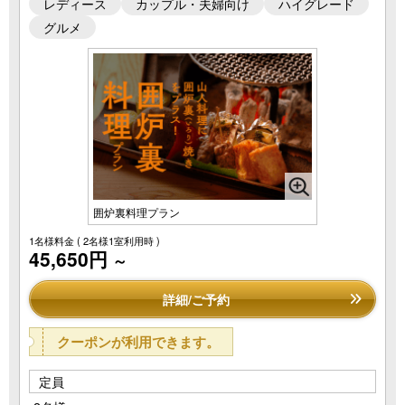
レディース
カップル・夫婦向け
ハイグレード
グルメ
囲炉裏料理プラン
1名様料金
( 2名様1室利用時 )
45,650円
～
詳細/ご予約
クーポンが利用できます。
定員