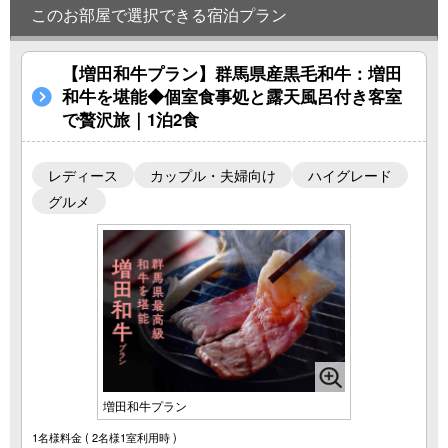
このお部屋で選択できる宿泊プラン
【増田和牛プラン】群馬県産黒毛和牛：増田
和牛を堪能◆個室食事処と露天風呂付き客室
で贅沢旅｜1泊2食
レディース
カップル・夫婦向け
ハイグレード
グルメ
増田和牛プラン
1名様料金
( 2名様1室利用時 )