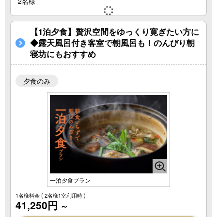
2名様
【1泊夕食】贅沢空間をゆっくり寛ぎたい方に
◆露天風呂付き客室で朝風呂も！のんびり朝
寝坊にもおすすめ
夕食のみ
一泊夕食プラン
1名様料金
( 2名様1室利用時 )
41,250円
～