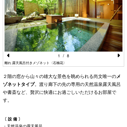
1
/
8
Pr
N
離れ 露天風呂付きメゾネット〈石楠花〉
e
e
２階の窓から山々の雄大な景色を眺められる尚文唯一の
メ
vi
xt
ゾネットタイプ
。渡り廊下の先の専用の天然温泉露天風呂
o
や書斎など、贅沢に快適にお過ごしいただけるお部屋で
u
す。
s
〔 設 備 〕
・天然温泉の露天風呂