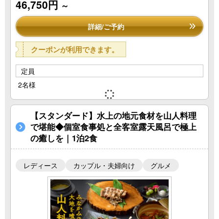
46,750円
～
詳細/ご予約
クーポンが利用できます。
定員
2名様
【スタンダード】水上の地元食材を山人料理
で堪能◆個室食事処と全客室露天風呂で極上
の癒しを｜1泊2食
レディース
カップル・夫婦向け
グルメ