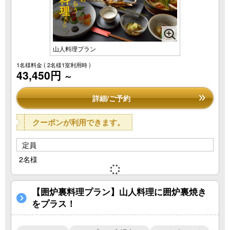
山人料理プラン
1名様料金
( 2名様1室利用時 )
43,450円
～
詳細/ご予約
クーポンが利用できます。
定員
2名様
【囲炉裏料理プラン】山人料理に囲炉裏焼き
をプラス！