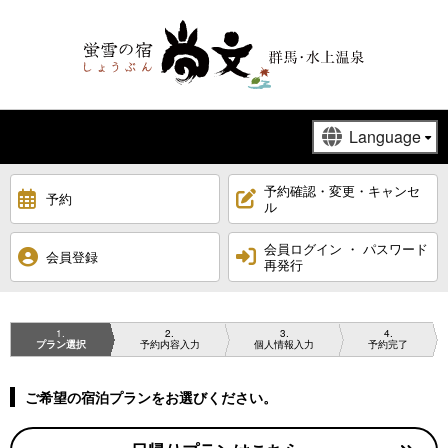
予約確認・変更・キャンセ
予約
ル
会員ログイン ・ パスワード
会員登録
再発行
1
2
3
4
プラン選択
予約内容入力
個人情報入力
予約完了
ご希望の宿泊プランをお選びください。