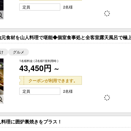
定員
2名様
地元食材を山人料理で堪能◆個室食事処と全客室露天風呂で極上
け
グルメ
1名様料金
( 2名様1室利用時 )
43,450円
～
クーポンが利用できます。
定員
2名様
人料理に囲炉裏焼きをプラス！