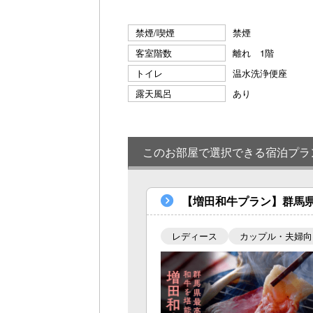
禁煙/喫煙
禁煙
客室階数
離れ 1階
トイレ
温水洗浄便座
露天風呂
あり
このお部屋で選択できる宿泊プラ
【増田和牛プラン】群馬
レディース
カップル・夫婦向