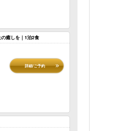
の癒しを｜1泊2食
詳細/ご予約