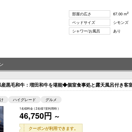
2
部屋の広さ
67.00 m
ベッドサイズ
シモンズ 
シャワー/お風呂
あり
ン
県産黒毛和牛：増田和牛を堪能◆個室食事処と露天風呂付き客室
け
ハイグレード
グルメ
1名様料金
( 2名様1室利用時 )
46,750円
～
クーポンが利用できます。