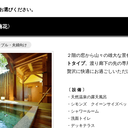
お選びください。
楠花〉
ップル・夫婦向け
２階の窓から山々の雄大な景
トタイプ
。渡り廊下の先の専
贅沢に快適にお過ごしいただ
〔 設 備 〕
・天然温泉の露天風呂
・シモンズ クイーンサイズベッ
・シャワールーム
・洗面トイレ
・デッキテラス