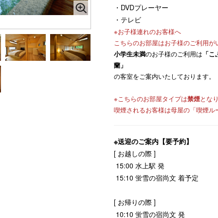
・DVDプレーヤー
・テレビ
※お子様連れのお客様へ
こちらのお部屋はお子様のご利用が
小学生未満
のお子様のご利用は
「こ
蘭」
の客室をご案内いたしております。
※こちらのお部屋タイプは
禁煙
とな
喫煙されるお客様は母屋の「喫煙ル
※送迎のご案内【要予約】
[ お越しの際 ]
15:00 水上駅 発
15:10 蛍雪の宿尚文 着予定
[ お帰りの際 ]
10:10 蛍雪の宿尚文 発