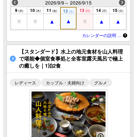
2026/9/9～ 2026/9/15
9
10
11
13
14
15
12
(水)
(木)
(金)
(日)
(月)
(火)
(土)
カレンダーの説明 …
【スタンダード】水上の地元食材を山人料理
で堪能◆個室食事処と全客室露天風呂で極上
の癒しを｜1泊2食
レディース
カップル・夫婦向け
グルメ