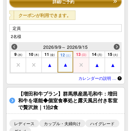
詳細/ご予約
クーポンが利用できます。
定員
2名様
2026/9/9～ 2026/9/15
9
10
11
13
14
15
12
(水)
(木)
(金)
(日)
(月)
(火)
(土)
カレンダーの説明 …
【増田和牛プラン】群馬県産黒毛和牛：増田
和牛を堪能◆個室食事処と露天風呂付き客室
で贅沢旅｜1泊2食
レディース
カップル・夫婦向け
ハイグレード
グルメ