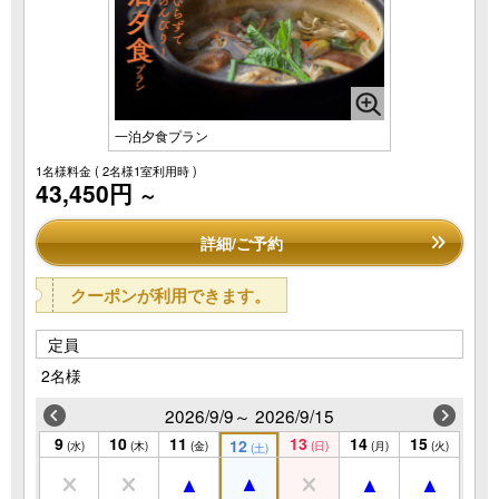
一泊夕食プラン
1名様料金
( 2名様1室利用時 )
43,450円
～
詳細/ご予約
クーポンが利用できます。
定員
2名様
2026/9/9～ 2026/9/15
9
10
11
13
14
15
12
(水)
(木)
(金)
(日)
(月)
(火)
(土)