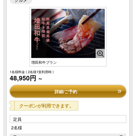
増田和牛プラン
1名様料金
( 2名様1室利用時 )
48,950円
～
詳細/ご予約
クーポンが利用できます。
定員
2名様