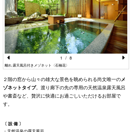
1
/
8
Pr
N
離れ 露天風呂付きメゾネット〈石楠花〉
e
e
２階の窓から山々の雄大な景色を眺められる尚文唯一の
メ
vi
xt
ゾネットタイプ
。渡り廊下の先の専用の天然温泉露天風呂
o
や書斎など、贅沢に快適にお過ごしいただけるお部屋で
u
す。
s
〔 設 備 〕
・天然温泉の露天風呂