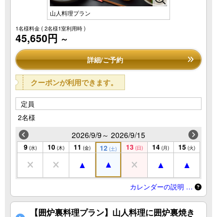
山人料理プラン
1名様料金
( 2名様1室利用時 )
45,650円
～
詳細/ご予約
クーポンが利用できます。
定員
2名様
2026/9/9～ 2026/9/15
9
10
11
13
14
15
12
(水)
(木)
(金)
(日)
(月)
(火)
(土)
カレンダーの説明 …
【囲炉裏料理プラン】山人料理に囲炉裏焼き