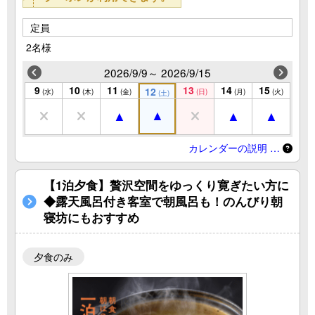
定員
2名様
2026/9/9～ 2026/9/15
9
10
11
13
14
15
12
(水)
(木)
(金)
(日)
(月)
(火)
(土)
カレンダーの説明 …
【1泊夕食】贅沢空間をゆっくり寛ぎたい方に
◆露天風呂付き客室で朝風呂も！のんびり朝
寝坊にもおすすめ
夕食のみ