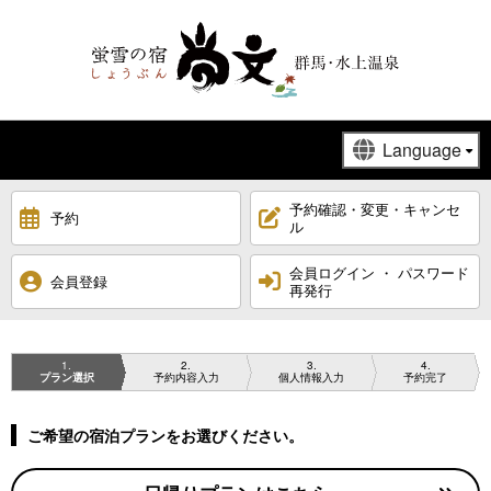
予約確認・変更・キャンセ
予約
ル
会員ログイン ・ パスワード
会員登録
再発行
1
2
3
4
プラン選択
予約内容入力
個人情報入力
予約完了
ご希望の宿泊プランをお選びください。