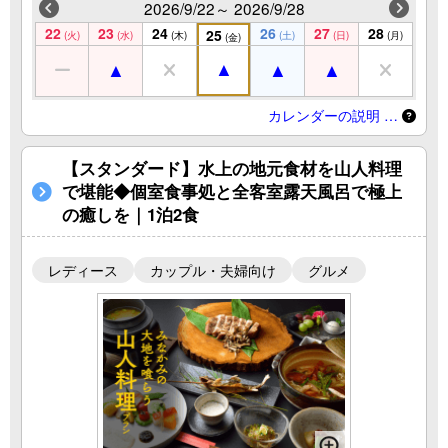
2026/9/22～ 2026/9/28
22
23
24
26
27
28
25
(火)
(水)
(木)
(土)
(日)
(月)
(金)
カレンダーの説明 …
【スタンダード】水上の地元食材を山人料理
で堪能◆個室食事処と全客室露天風呂で極上
の癒しを｜1泊2食
レディース
カップル・夫婦向け
グルメ