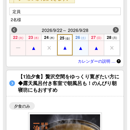
定員
2名様
2026/9/22～ 2026/9/28
22
23
24
26
27
28
25
(火)
(水)
(木)
(土)
(日)
(月)
(金)
カレンダーの説明 …
【1泊夕食】贅沢空間をゆっくり寛ぎたい方に
◆露天風呂付き客室で朝風呂も！のんびり朝
寝坊にもおすすめ
夕食のみ