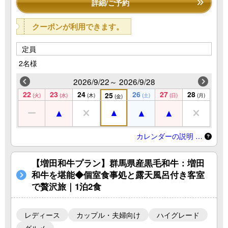
詳細/ご予約
クーポンが利用できます。
定員
2名様
2026/9/22～ 2026/9/28
22
23
24
26
27
28
25
(火)
(水)
(木)
(土)
(日)
(月)
(金)
カレンダーの説明 …
【増田和牛プラン】群馬県産黒毛和牛：増田
和牛を堪能◆個室食事処と露天風呂付き客室
で贅沢旅｜1泊2食
レディース
カップル・夫婦向け
ハイグレード
グルメ