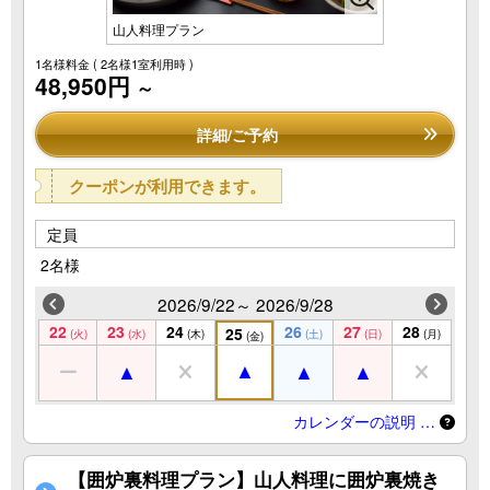
山人料理プラン
1名様料金
( 2名様1室利用時 )
48,950円
～
詳細/ご予約
クーポンが利用できます。
定員
2名様
2026/9/22～ 2026/9/28
22
23
24
26
27
28
25
(火)
(水)
(木)
(土)
(日)
(月)
(金)
カレンダーの説明 …
【囲炉裏料理プラン】山人料理に囲炉裏焼き