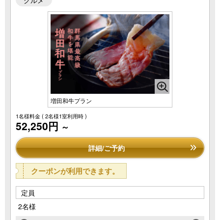
増田和牛プラン
1名様料金
( 2名様1室利用時 )
52,250円
～
詳細/ご予約
クーポンが利用できます。
定員
2名様