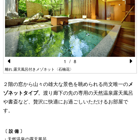
1
/
8
Pr
N
離れ 露天風呂付きメゾネット〈石楠花〉
e
e
２階の窓から山々の雄大な景色を眺められる尚文唯一の
メ
vi
xt
ゾネットタイプ
。渡り廊下の先の専用の天然温泉露天風呂
o
や書斎など、贅沢に快適にお過ごしいただけるお部屋で
u
す。
s
〔 設 備 〕
・天然温泉の露天風呂