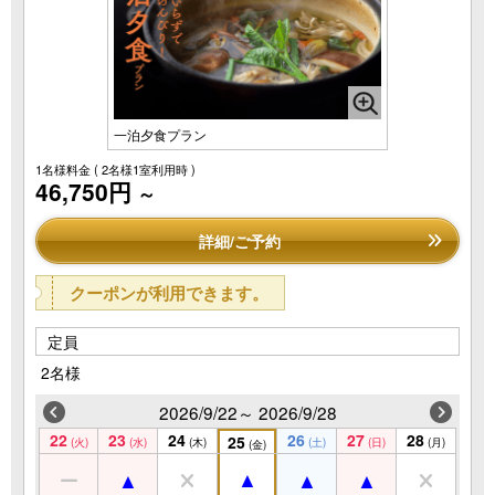
一泊夕食プラン
1名様料金
( 2名様1室利用時 )
46,750円
～
詳細/ご予約
クーポンが利用できます。
定員
2名様
2026/9/22～ 2026/9/28
22
23
24
26
27
28
25
(火)
(水)
(木)
(土)
(日)
(月)
(金)