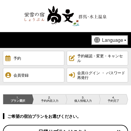
予約確認・変更・キャンセ
予約
ル
会員ログイン ・ パスワード
会員登録
再発行
1
2
3
4
プラン選択
予約内容入力
個人情報入力
予約完了
ご希望の宿泊プランをお選びください。