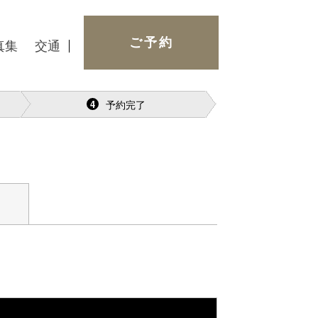
ご予約
真集
交通
スワード再発行
予約完了
4