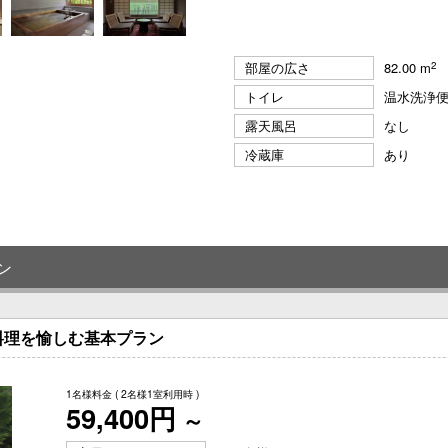
2
部屋の広さ
82.00 m
トイレ
温水洗浄
露天風呂
なし
冷蔵庫
あり
ン
料理を愉しむ基本プラン
1名様料金
( 2名様1室利用時 )
59,400円
～