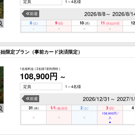
定員
1～4名様
2026/8/8～ 2026/8/1
前週
8
9
10
11
12
(土)
(日)
(月)
(火)
山の日
年末年始限定プラン（事前カード決済限定）
1名様料金
( 2名様1室利用時 )
108,900円
～
定員
1～4名様
2026/12/31～ 2027/1
前週
31
1/1
2
3
4
(木)
(金)
元日
(土)
(日)
108,900円 /
人