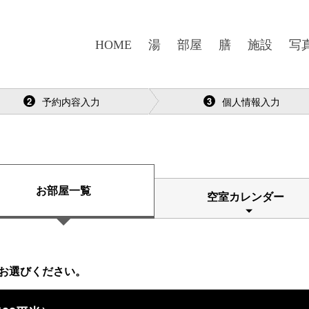
HOME
湯
部屋
膳
施設
写
予約確認・変更・キャンセル
会員登録
会員ログイン ・ パ
予約内容入力
個人情報入力
2
3
お部屋一覧
空室カレンダー
お選びください。