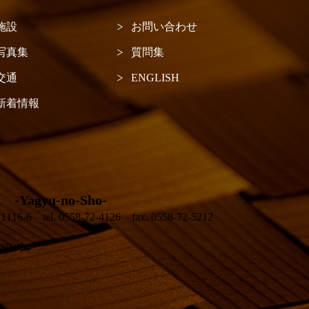
施設
お問い合わせ
写真集
質問集
交通
ENGLISH
新着情報
agyu-no-Sho-
 tel. 0558-72-4126 fax. 0558-72-5212
served.