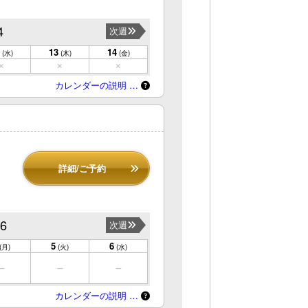
4
次週
13
14
(水)
(木)
(金)
カレンダーの説明 …
詳細/ご予約
/6
次週
5
6
(月)
(火)
(水)
カレンダーの説明 …