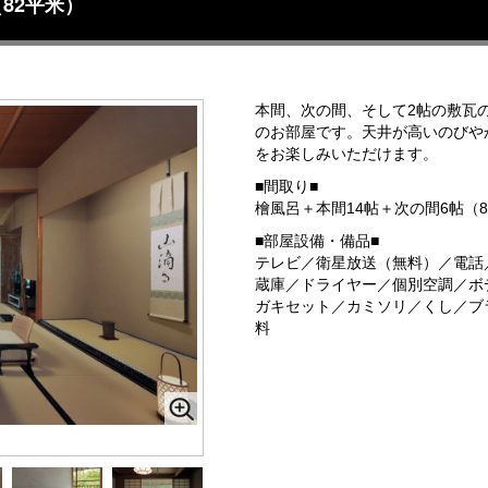
82平米）
本間、次の間、そして2帖の敷瓦
のお部屋です。天井が高いのびや
をお楽しみいただけます。
■間取り■
檜風呂＋本間14帖＋次の間6帖（8
■部屋設備・備品■
テレビ／衛星放送（無料）／電話／
蔵庫／ドライヤー／個別空調／ボ
ガキセット／カミソリ／くし／ブ
料
）