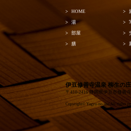
HOME
湯
部屋
膳
伊豆修善寺温泉 柳生の庄 -Y
〒410-2416 静岡県伊豆市修善寺1116-6
Copyright© Yagyu-no-sho All rights re