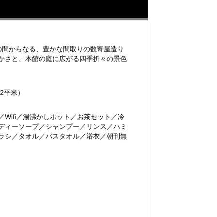
の間からなる、豊かな間取りの数寄屋造り
かさと、本館の庭に広がる四季折々の景色
2平米）
Wifi／湯沸かしポット／お茶セット／冷
ディーソープ／シャンプー／リンス／ハミ
ラシ／タオル／バスタオル／浴衣／朝刊無