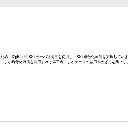
め、DigiCertのSSLサーバ証明書を使用し、SSL暗号化通信を実現し
Lによる暗号化通信を利用すれば第三者によるデータの盗用や改ざんを防止し