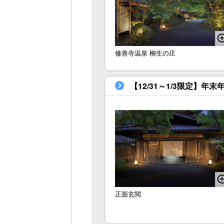
修善寺温泉 柳生の庄
【12/31～1/3限定】
正面玄関