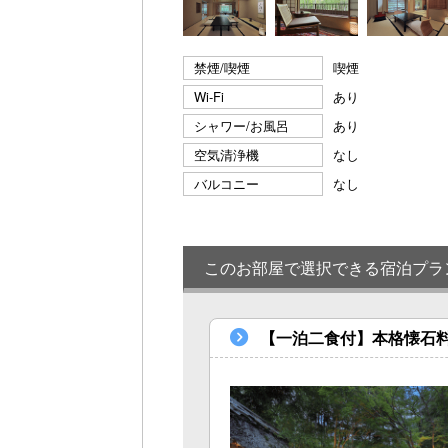
禁煙/喫煙
喫煙
Wi-Fi
あり
シャワー/お風呂
あり
空気清浄機
なし
バルコニー
なし
このお部屋で選択できる宿泊プラ
【一泊二食付】本格懐石