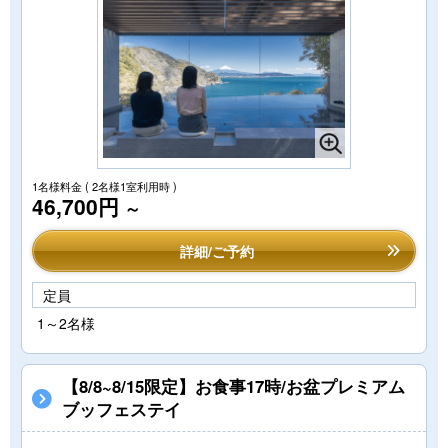
1名様料金
( 2名様1室利用時 )
46,700円
～
詳細/ご予約
定員
1～2名様
【8/8~8/15限定】お食事17時/お盆プレミアム
ブッフェステイ