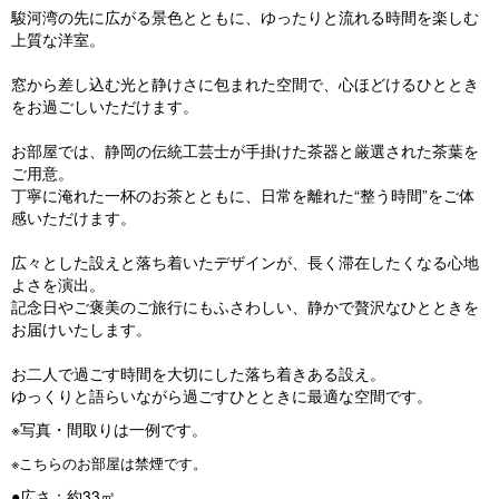
vi
xt
駿河湾の先に広がる景色とともに、ゆったりと流れる時間を楽しむ
o
上質な洋室。
u
窓から差し込む光と静けさに包まれた空間で、心ほどけるひととき
s
をお過ごしいただけます。
お部屋では、静岡の伝統工芸士が手掛けた茶器と厳選された茶葉を
ご用意。
丁寧に淹れた一杯のお茶とともに、日常を離れた“整う時間”をご体
感いただけます。
広々とした設えと落ち着いたデザインが、長く滞在したくなる心地
よさを演出。
記念日やご褒美のご旅行にもふさわしい、静かで贅沢なひとときを
お届けいたします。
お二人で過ごす時間を大切にした落ち着きある設え。
ゆっくりと語らいながら過ごすひとときに最適な空間です。
※写真・間取りは一例です。
※こちらのお部屋は禁煙です。
●広さ：約33㎡