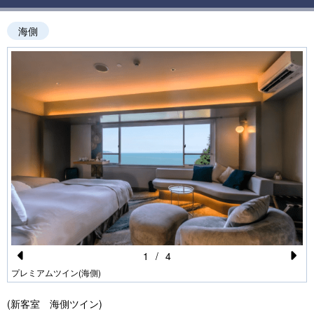
海側
1
/
4
Pr
N
プレミアムツイン(海側)
e
e
(新客室 海側ツイン)