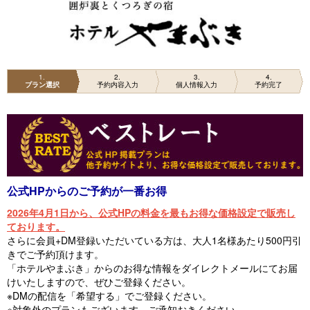
1
2
3
4
プラン選択
予約内容入力
個人情報入力
予約完了
公式HPからのご予約が一番お得
2026年4月1日から、公式HPの料金を最もお得な価格設定で販売し
ております。
さらに会員+DM登録いただいている方は、大人1名様あたり500円引
きでご予約頂けます。
「ホテルやまぶき」からのお得な情報をダイレクトメールにてお届
けいたしますので、ぜひご登録ください。
※DMの配信を「希望する」でご登録ください。
※対象外のプランもございます。ご承知おきください。