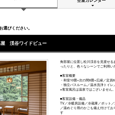
空室カレンダー
お選びください。
部屋 渓谷ワイドビュー
角部屋に位置し松川渓谷を見渡せる
ったりと、色々なシーンでご利用い
■客室概要
・和室10畳+次の間6畳+広縁／定員
・独立バスルーム／温水洗浄トイレ
※客室風呂は温泉ではございません
■客室設備・備品
TV／冷暖房設備／冷蔵庫／ポット
／湯めぐり用のかごも備え付けてお
す