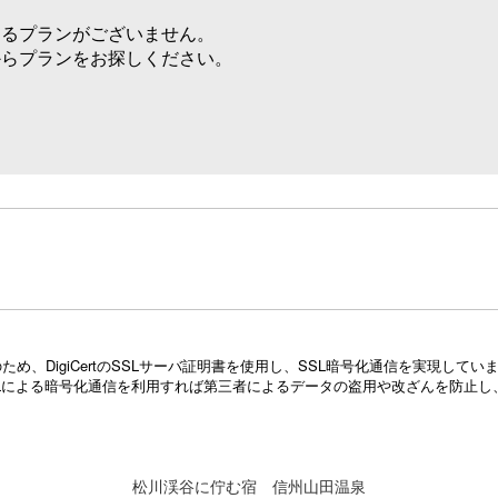
けるプランがございません。
からプランをお探しください。
め、DigiCertのSSLサーバ証明書を使用し、SSL暗号化通信を実現し
Lによる暗号化通信を利用すれば第三者によるデータの盗用や改ざんを防止し
松川渓谷に佇む宿 信州山田温泉