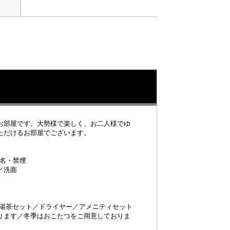
お部屋です。大勢様で楽しく、お二人様でゆ
ただけるお部屋でございます。
6名・禁煙
／洗面
。
／湯茶セット／ドライヤー／アメニティセット
ります／冬季はおこたつをご用意しておりま