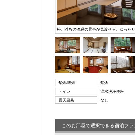
松川渓谷の深緑の景色が見渡せる、ゆった
禁煙/喫煙
禁煙
トイレ
温水洗浄便座
露天風呂
なし
このお部屋で選択できる宿泊プラ