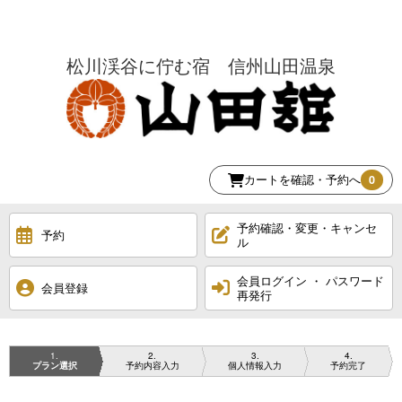
松川渓谷に佇む宿 信州山田温泉
カートを確認・予約へ
0
予約確認・変更・キャンセ
予約
ル
会員ログイン ・ パスワード
会員登録
再発行
1
2
3
4
プラン選択
予約内容入力
個人情報入力
予約完了