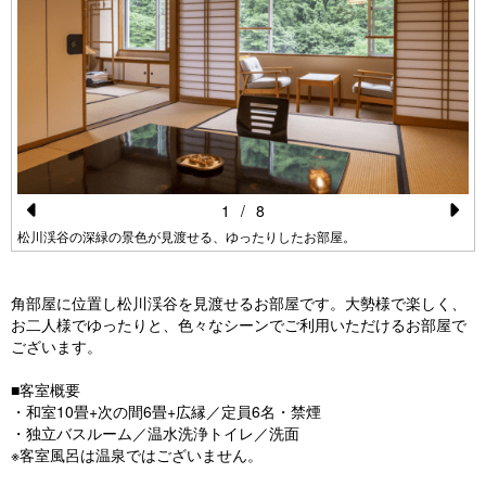
1
/
8
Pr
N
松川渓谷の深緑の景色が見渡せる、ゆったりしたお部屋。
e
e
vi
xt
角部屋に位置し松川渓谷を見渡せるお部屋です。大勢様で楽しく、
お二人様でゆったりと、色々なシーンでご利用いただけるお部屋で
o
ございます。
u
■客室概要
s
・和室10畳+次の間6畳+広縁／定員6名・禁煙
・独立バスルーム／温水洗浄トイレ／洗面
※客室風呂は温泉ではございません。