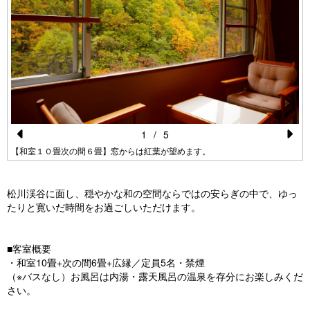
1
/
5
Pr
N
【和室１０畳次の間６畳】窓からは紅葉が望めます。
e
e
vi
xt
松川渓谷に面し、穏やかな和の空間ならではの安らぎの中で、ゆっ
たりと寛いだ時間をお過ごしいただけます。
o
u
■客室概要
s
・和室10畳+次の間6畳+広縁／定員5名・禁煙
（※バスなし）お風呂は内湯・露天風呂の温泉を存分にお楽しみくだ
さい。