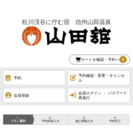
松川渓谷に佇む宿 信州山田温泉
カートを確認・予約へ
0
予約確認・変更・キャンセ
予約
ル
会員ログイン ・ パスワード
会員登録
再発行
1
2
3
4
プラン選択
予約内容入力
個人情報入力
予約完了