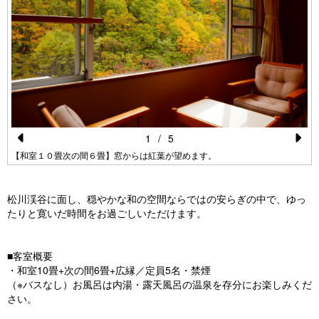
1
/
5
Pr
N
【和室１０畳次の間６畳】窓からは紅葉が望めます。
e
e
vi
xt
松川渓谷に面し、穏やかな和の空間ならではの安らぎの中で、ゆっ
たりと寛いだ時間をお過ごしいただけます。
o
u
■客室概要
s
・和室10畳+次の間6畳+広縁／定員5名・禁煙
（※バスなし）お風呂は内湯・露天風呂の温泉を存分にお楽しみくだ
さい。