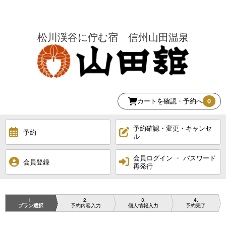
松川渓谷に佇む宿 信州山田温泉
カートを確認・予約へ
0
予約確認・変更・キャンセ
予約
ル
会員ログイン ・ パスワード
会員登録
再発行
1
2
3
4
プラン選択
予約内容入力
個人情報入力
予約完了