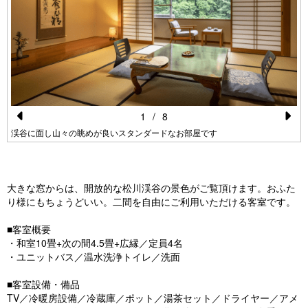
1
/
8
Pr
N
渓谷に面し山々の眺めが良いスタンダードなお部屋です
e
e
vi
xt
大きな窓からは、開放的な松川渓谷の景色がご覧頂けます。おふた
o
り様にもちょうどいい。二間を自由にご利用いただける客室です。
u
■客室概要
s
・和室10畳+次の間4.5畳+広縁／定員4名
・ユニットバス／温水洗浄トイレ／洗面
■客室設備・備品
TV／冷暖房設備／冷蔵庫／ポット／湯茶セット／ドライヤー／アメ