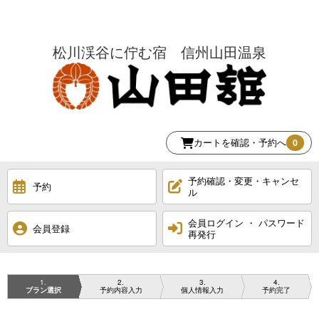
松川渓谷に佇む宿 信州山田温泉
カートを確認・予約へ
0
予約確認・変更・キャンセ
予約
ル
会員ログイン ・ パスワード
会員登録
再発行
1
2
3
4
プラン選択
予約内容入力
個人情報入力
予約完了