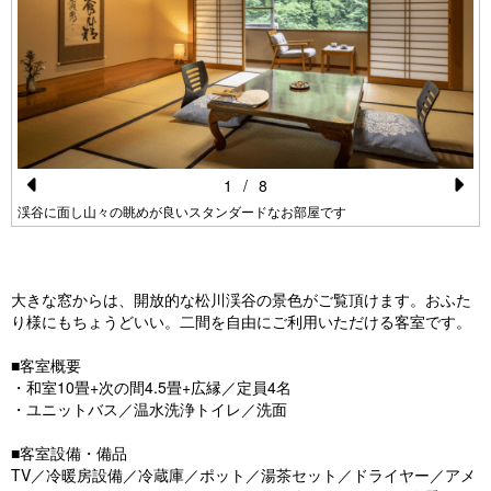
1
/
8
Pr
N
渓谷に面し山々の眺めが良いスタンダードなお部屋です
e
e
vi
xt
大きな窓からは、開放的な松川渓谷の景色がご覧頂けます。おふた
o
り様にもちょうどいい。二間を自由にご利用いただける客室です。
u
■客室概要
s
・和室10畳+次の間4.5畳+広縁／定員4名
・ユニットバス／温水洗浄トイレ／洗面
■客室設備・備品
TV／冷暖房設備／冷蔵庫／ポット／湯茶セット／ドライヤー／アメ