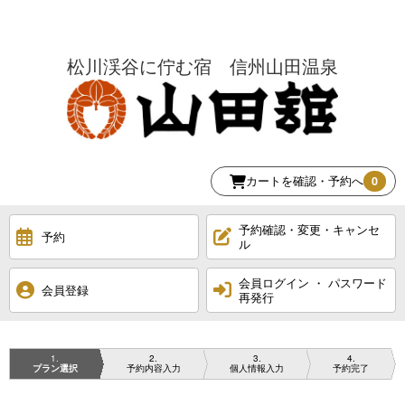
松川渓谷に佇む宿 信州山田温泉
カートを確認・予約へ
0
予約確認・変更・キャンセ
予約
ル
会員ログイン ・ パスワード
会員登録
再発行
1
2
3
4
プラン選択
予約内容入力
個人情報入力
予約完了