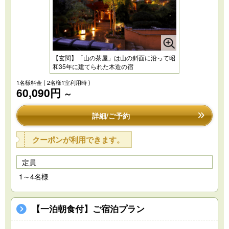
【玄関】「山の茶屋」は山の斜面に沿って昭
和35年に建てられた木造の宿
1名様料金
( 2名様1室利用時 )
60,090円
～
詳細/ご予約
クーポンが利用できます。
定員
1～4名様
【一泊朝食付】ご宿泊プラン