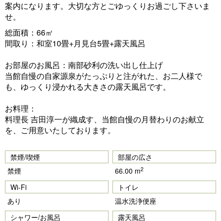
vi
xt
案内になります。大切な方とごゆっくりお過ごし下さいま
o
せ。
u
総面積：66㎡
間取り：和室10畳+月見台5畳+露天風呂
s
お部屋のお風呂：南部砂利の洗い出し仕上げ
当館自慢の自家源泉がたっぷりと注がれた、お二人様で
も、ゆっくり浸かれる大きさの露天風呂です。
お料理：
料理長 吉田淳一が織成す、当館自慢の月替わりのお献立
を、ご用意いたしております。
禁煙/喫煙
部屋の広さ
2
禁煙
66.00 m
Wi-Fi
トイレ
あり
温水洗浄便座
シャワー/お風呂
露天風呂