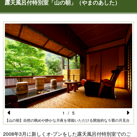
露天風呂付特別室「山の朝」（やまのあした）
1
/
5
Pr
N
【山の朝】自然の眺めや静かな月夜を堪能いただける開放的な５畳の月見台
e
e
2008年3月に新しくオ-プンをした露天風呂付特別室でのご