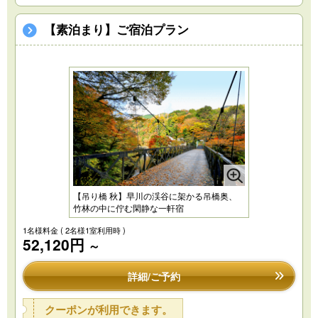
【素泊まり】ご宿泊プラン
【吊り橋 秋】早川の渓谷に架かる吊橋奥、
竹林の中に佇む閑静な一軒宿
1名様料金
( 2名様1室利用時 )
52,120円
～
詳細/ご予約
クーポンが利用できます。