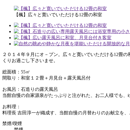
【楓】広々と寛いでいただける12畳の和室
２０１４年９月にオ－プン。広々と寛いでいただける12畳
くりお過ごし下さいませ。
総面積：55㎡
間取り：和室１２畳＋月見台＋露天風呂付
お風呂：石造りの露天風呂
当館自慢の自家源泉がたっぷりと注がれた、お二人様でも、
お料理：
料理長 吉田淳一が織成す、当館自慢の月替わりのお献立を、
禁煙/喫煙
禁煙