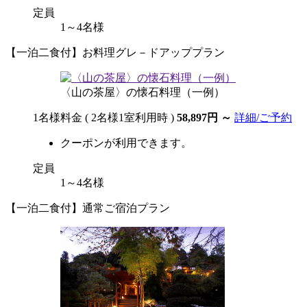
定員
1～4名様
【一泊二食付】お料理グレ－ドアッププラン
〈山の茶屋〉の懐石料理（一例）
1名様料金
( 2名様1室利用時 )
58,897円
～
詳細/ご予約
クーポンが利用できます。
定員
1～4名様
【一泊二食付】通常ご宿泊プラン