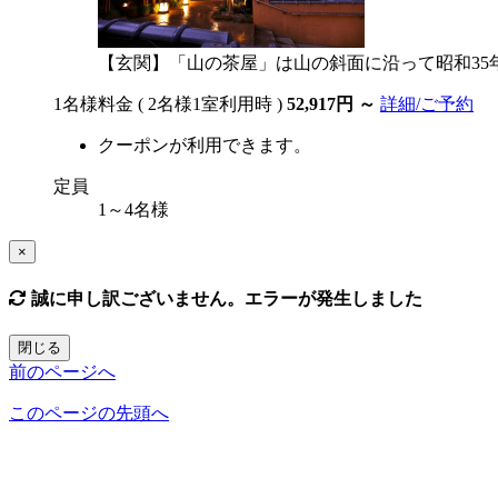
【玄関】「山の茶屋」は山の斜面に沿って昭和35
1名様料金
( 2名様1室利用時 )
52,917円
～
詳細/ご予約
クーポンが利用できます。
定員
1～4名様
×
誠に申し訳ございません。エラーが発生しました
閉じる
前のページへ
このページの先頭へ