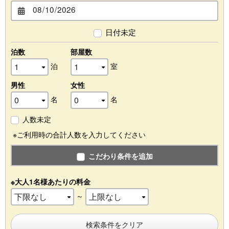
日付未定
泊数
部屋数
泊
室
男性
女性
名
名
人数未定
※ご利用時の合計人数を入力してください
こだわり条件を追加
※大人1名様あたりの料金
～
検索条件をクリア