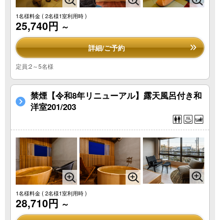
1名様料金
( 2名様1室利用時 )
25,740円
～
詳細/ご予約
定員:2～5名様
禁煙【令和8年リニューアル】露天風呂付き和
洋室201/203
1名様料金
( 2名様1室利用時 )
28,710円
～