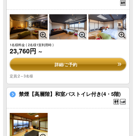
1名様料金
( 2名様1室利用時 )
23,760円
～
詳細/ご予約
定員:2～3名様
禁煙【高層階】和室バストイレ付き(4・5階)