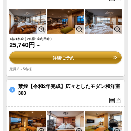
1名様料金
( 2名様1室利用時 )
25,740円
～
詳細/ご予約
定員:2～5名様
禁煙【令和2年完成】広々としたモダン和洋室
303