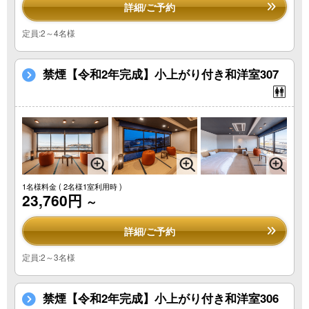
詳細/ご予約
定員:2～4名様
禁煙【令和2年完成】小上がり付き和洋室307
1名様料金
( 2名様1室利用時 )
23,760円
～
詳細/ご予約
定員:2～3名様
禁煙【令和2年完成】小上がり付き和洋室306