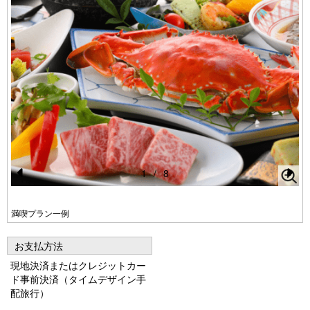
1
/
8
Pr
N
e
e
満喫プラン一例
vi
xt
お支払方法
o
現地決済またはクレジットカー
u
ド事前決済（タイムデザイン手
s
配旅行）