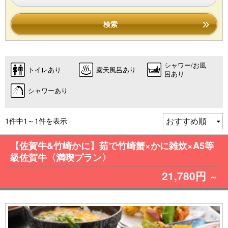
検索
シャワー/お風
トイレあり
露天風呂あり
呂あり
シャワーあり
1件中1～1件を表示
【佐賀牛&竹崎かに】茹で竹崎蟹×かに雑炊×A5等
級佐賀牛〈満喫プラン〉
21,780円
～