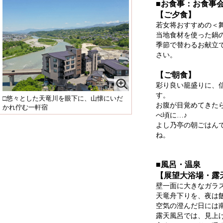
■お食事：お食事
【ご夕食】
若女将おすすめの＜
当地食材を使った鍋
季節で替わるお献立
さい。
【ご朝食】
彩り良い籠盛りに、
す。
□悠々とした天竜川を眼下に、山懐にいだ
お腹が目覚めてきた
かれ佇む一軒宿
べ頃に…♪
よし乃亭の朝ごはん
ね。
■風呂・温泉
【展望大浴場・露
壁一面に大きなガラ
天竜舟下りを、夜は
空気の澄んだ日には
露天風呂では、見上