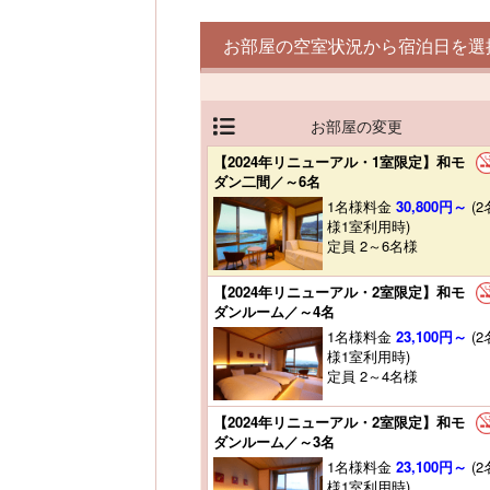
お部屋の空室状況から宿泊日を選
お部屋の変更
【2024年リニューアル・1室限定】和モ
ダン二間／～6名
1名様料金
30,800円～
(2
様1室利用時)
定員 2～6名様
【2024年リニューアル・2室限定】和モ
ダンルーム／～4名
1名様料金
23,100円～
(2
様1室利用時)
定員 2～4名様
【2024年リニューアル・2室限定】和モ
ダンルーム／～3名
1名様料金
23,100円～
(2
様1室利用時)