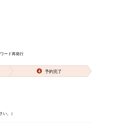
スワード再発行
予約完了
4
さい。）