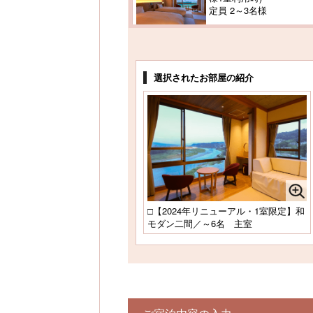
定員 2～3名様
選択されたお部屋の紹介
□【2024年リニューアル・1室限定】和
モダン二間／～6名 主室
ご宿泊内容の入力