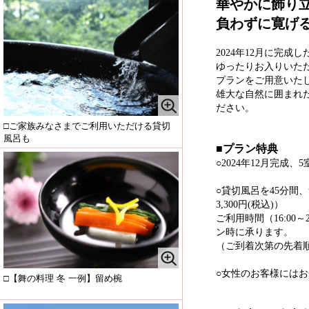
華やかに飾り
負わずに寛げ
2024年12月に完
ゆったりお入りいた
プランをご用意いた
雄大な自然に囲まれ
ださい。
□ご家族みなさまでご利用いただける貸切
風呂も
■プラン特典
○2024年12月完成
○貸切風呂を45分間
3,300円(税込)）
ご利用時間（16:00
ン時に承ります。
（ご到着次第の先着
○女性のお客様には
□【舞の料理 冬 一例】留め椀