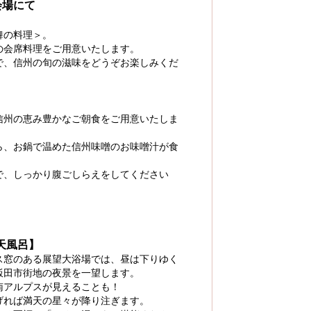
会場にて
舞の料理＞。
の会席料理をご用意いたします。
で、信州の旬の滋味をどうぞお楽しみくだ
信州の恵み豊かなご朝食をご用意いたしま
ら、お鍋で温めた信州味噌のお味噌汁が食
で、しっかり腹ごしらえをしてください
天風呂】
ス窓のある展望大浴場では、昼は下りゆく
飯田市街地の夜景を一望します。
南アルプスが見えることも！
げれば満天の星々が降り注ぎます。