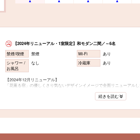
【2024年リニューアル・1室限定】和モダン二間／～6名
禁煙/喫煙
禁煙
Wi-Fi
あり
シャワー /
なし
冷蔵庫
あり
お風呂
【2024年12月リニューアル】
「花薫る宿」の優しくさり気ないデザインイメージで全面リニューアルし
シモンズベッド2台常設。
続きを読む
3名様ご利用時はエキストラベッドまたは畳上にお布団をご用意、4名様
意いたします。
・【禁煙】確約
・33平米+20平米+踏込
・シャワールーム完備（浴槽なし）
・シャワートイレ・独立型エアコン完備
・浴衣・タオル・フェイスタオル・アメニティーセット