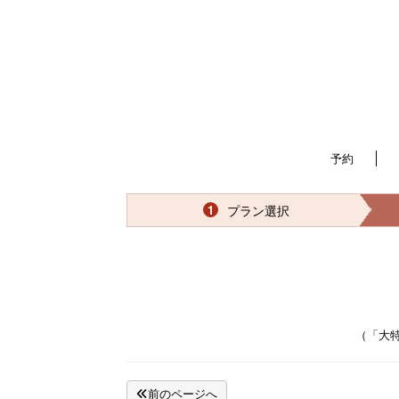
予約
プラン選択
1
（「大
前のページへ