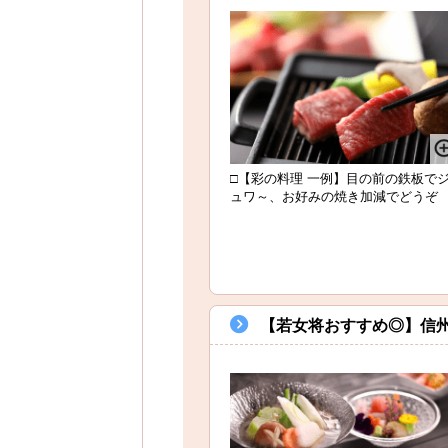
□【彩の料理 一例】目の前の鉄板で
ュワ～、お好みの焼き加減でどうぞ
【若女将おすすめ◎】信