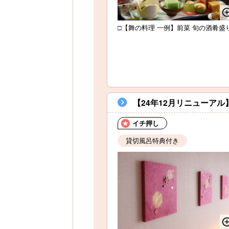
□【舞の料理 一例】前菜 旬の酒肴盛
【24年12月リニューア
イチ押し
貸切風呂特典付き