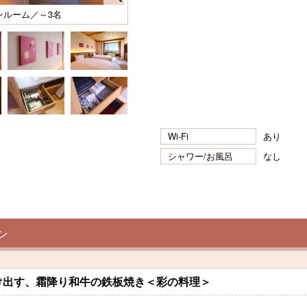
ンルーム／～3名
Wi-Fi
あり
シャワー/お風呂
なし
ン
け出す、霜降り和牛の鉄板焼き＜彩の料理＞