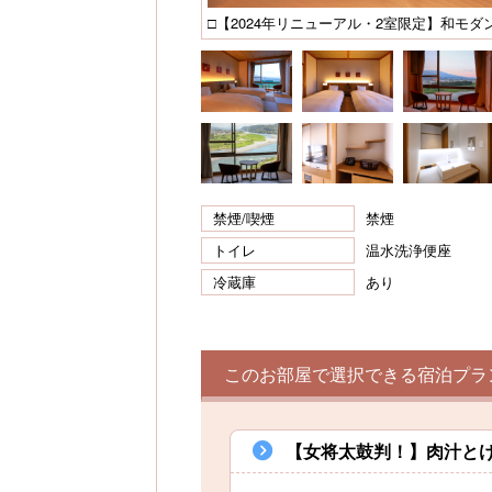
□【2024年リニューアル・2室限定】和モダ
禁煙/喫煙
禁煙
トイレ
温水洗浄便座
冷蔵庫
あり
このお部屋で選択できる宿泊プラ
【女将太鼓判！】肉汁と