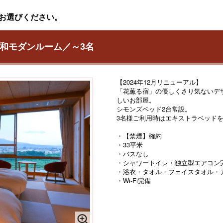
お選びください。
】和モダンルーム／～3名
【2024年12月リニューアル】
「花薫る宿」の優しくさり気ないデ
しいお部屋。
シモンズベッド2台常設。
3名様ご利用時はエキストラベッド
・【禁煙】確約
・33平米
・バスなし
・シャワートイレ・独立型エアコン
・浴衣・タオル・フェイスタオル・
・Wi-Fi完備