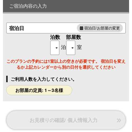
※ベッドは2台です。
ご宿泊内容の入力
※3名様でご利用の場合はお布団を1組敷かせて頂きます。
バス・トイレ付です。
宿泊日
宿泊日/お部屋の変更
【お部屋にあるもの】
泊数
部屋数
浴衣／スリッパ／お茶セット／
湯沸かしポット／タオル／
泊
室
歯ブラシ／ドライヤー／かみそり※男性のみ／
シャワーキャップ・ヘアゴム・綿棒・コットン※女性のみ／
このプランの予約には1室以上の空きが必要です。 宿泊日を変え
るか上記カレンダーから別の日付を選択してください
ご利用人数を入力してください。
お部屋の定員: 1～3名様
お見積りの確認/ 個人情報入力