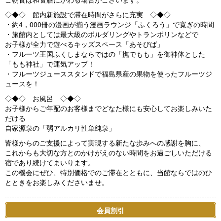
◇◆◇ 館内新施設で滞在時間がさらに充実 ◇◆◇
・約4，000冊の漫画が揃う漫画ラウンジ「ふくろう」で寛ぎの時間
・旅館内としては最大級のボルダリングやトランポリンなどで
お子様が全力で遊べるキッズスペース「あそびば」
・フルーツ王国ふくしまならではの「撫でもも」を御神体とした
「もも神社」で運気アップ！
・フルーツジューススタンドで福島県産の果物を使ったフルーツジ
ュースを！
◇◆◇ お風呂 ◇◆◇
お子様からご年配のお客様までどなた様にも安心してお楽しみいた
だける
自家源泉の「弱アルカリ性単純泉」
皆様からのご支援によって実現する新たな歩みへの感謝を胸に、
これからも大切な方とのかけがえのない時間をお過ごしいただける
宿であり続けてまいります。
この機会にぜひ、特別価格でのご滞在とともに、当館ならではのひ
とときをお楽しみくださいませ。
会員割引