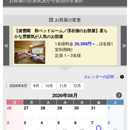
お部屋の空室状況から宿泊日を選択
お部屋の変更
【凌雲閣 和ベッドルーム／渓谷側のお部屋】柔ら
【
かな雰囲気が人気のお部屋
な
1
1名様料金
20,350円～ ,
(2名様1
Previous
N
室利用時)
定員 1～3名様
カレンダーの説明 …
2026年8月
9月
10月
11月
12月
2026年08月
日
月
火
水
木
金
土
26
27
28
29
30
31
1
2
3
4
5
6
7
8