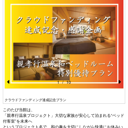
1
/
10
Pr
N
e
e
クラウドファンディング達成記念プラン
vi
xt
このたび当館は、
o
「親孝行温泉プロジェクト」大切な家族が安心して泊まれる“ベッド
付客室”を未来へ
u
というプロジェクト名で、和の趣を大切にしながら快適にお休みい