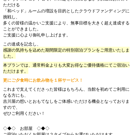
s
ただける
「和ベッド」ルームの増設を目的としたクラウドファンディングに
挑戦し、
多くの皆様の温かいご支援により、無事目標を大きく超え達成する
ことができました。
ご支援に心より御礼申し上げます。
この達成を記念し、
感謝の気持ちを込めた期間限定の特別宿泊プランをご用意いたしま
した。
本プランでは、通常料金よりも大変お得なご優待価格にてご宿泊い
ただけます。
更にご夕食時にお飲み物を１杯サービス！
これまで支えてくださった皆様はもちろん、当館を初めてご利用に
なる方にも、
吉川屋の想いとおもてなしをご体感いただける機会となっておりま
すので、
ぜひご利用ください！
◇◆◇ お部屋 ◇◆◇
ご宿泊いただくお部屋は２タイプからお選びいただけます。