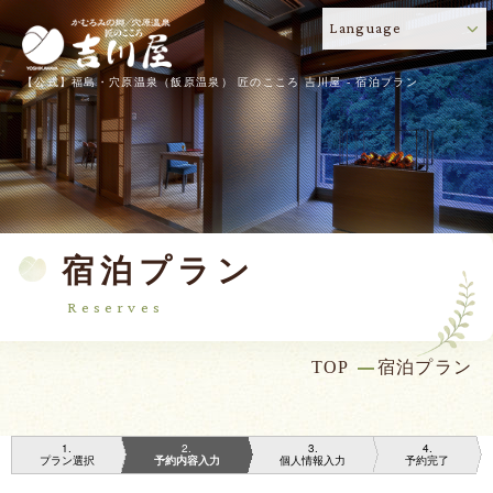
Language
【公式】福島・穴原温泉（飯原温泉） 匠のこころ 吉川屋 - 宿泊プラン
宿泊プラン
Reserves
TOP
宿泊プラン
1
2
3
4
プラン選択
予約内容入力
個人情報入力
予約完了