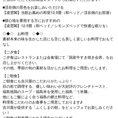
■渓谷側の景色をお楽しみいただける
【凌雲閣】当館お薦めの和室12.5畳（和ベッド／渓谷側のお部屋）
■寝心地を重視する方におすすめの
【凌雲閣】12.5畳（和ベッド／シモンズベッドで快適な眠りを）
◇◆◇ お料理 ◇◆◇
素材本来の味を生かした目にも舌にも美しく楽しいお料理でおもて
なし
【ご夕食】
ご夕食はレストランまたは会食場にて「国産牛すき焼き会席」をお
召し上がりください。
その他、季節の旬の素材を活かしたお料理をご用意いたします。
【ご朝食】
ご朝食にも吉川屋のこだわりがたっぷり！
目の前で調理する、優しい味わいが大好評のフレンチトースト、
福島地鶏のスープ・福島米を使用した福島「う米麺」、
他にもご飯によく合う福島の郷土料理など、
料理長こだわりのお食事をご用意しております♪
吉川屋が提供する「ふくしまの朝」をビュッフェでお楽しみくださ
い！
ご朝食は和食膳にかわる場合がございます。