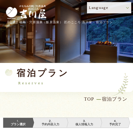
Language
【公式】福島・穴原温泉（飯原温泉） 匠のこころ 吉川屋 - 宿泊プラン
宿泊プラン
Reserves
TOP
宿泊プラン
1
2
3
4
プラン選択
予約内容入力
個人情報入力
予約完了