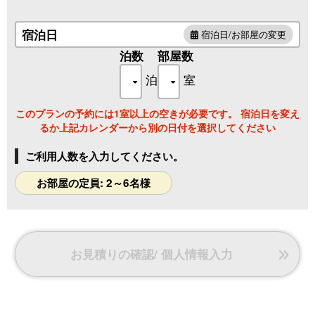
■アメニティ：ドライヤー、バスタオル、フェイスタオル、
パジャマ、歯ブラシ、コットン・綿棒セット、シェーバー
宿泊日
宿泊日/お部屋の変更
■特有設備：シャワールーム・トイレ・洗面室完備、ガスグ
泊数
部屋数
リル、冷蔵庫（冷凍庫付き）、流し台
泊
室
このプランの予約には1室以上の空きが必要です。 宿泊日を変え
るか上記カレンダーから別の日付を選択してください
ご利用人数を入力してください。
お部屋の定員: 2～6名様
お見積りの確認/ 個人情報入力