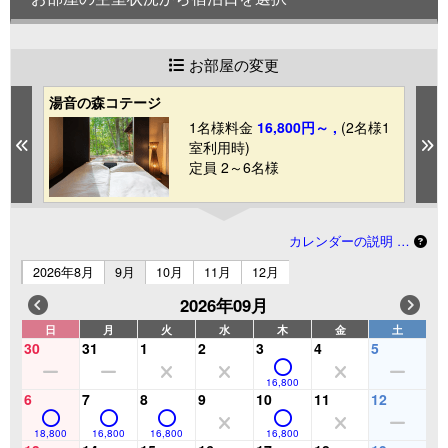
お部屋の変更
湯音の森コテージ
デ
1
1名様料金
16,800円～ ,
(2名様1
Previous
N
室利用時)
定員 2～6名様
カレンダーの説明 …
2026年8月
9月
10月
11月
12月
2026年09月
日
月
火
水
木
金
土
30
31
1
2
3
4
5
16,800
6
7
8
9
10
11
12
18,800
16,800
16,800
16,800