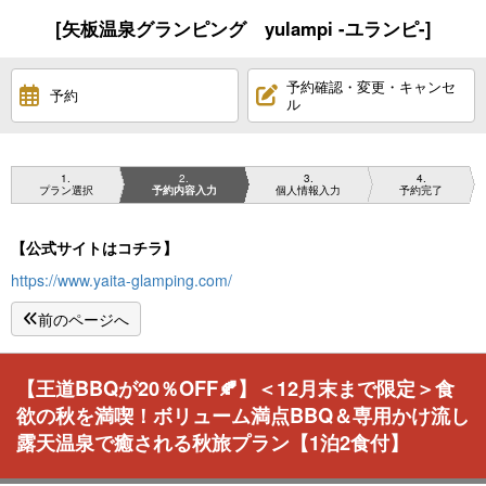
[矢板温泉グランピング yulampi -ユランピ-]
予約確認・変更・キャンセ
予約
ル
1
2
3
4
プラン選択
予約内容入力
個人情報入力
予約完了
【公式サイトはコチラ】
https://www.yaita-glamping.com/
前のページへ
【王道BBQが20％OFF🍂】＜12月末まで限定＞食
欲の秋を満喫！ボリューム満点BBQ＆専用かけ流し
露天温泉で癒される秋旅プラン【1泊2食付】