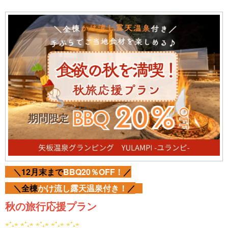
＼12月末まで
BBQ20％OFF！
／
＼全棟
かけ流し露天温泉付き！
／
秋の旅行応援プラン
⋆⁺₊⋆ ⋆⁺₊⋆ ⋆⁺₊⋆ ⋆⁺₊⋆ ⋆⁺₊⋆