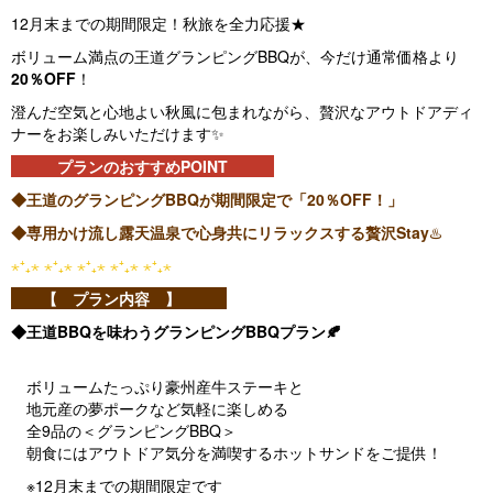
12月末までの期間限定！秋旅を全力応援★
ボリューム満点の王道グランピングBBQが、今だけ通常価格より
20％OFF
！
澄んだ空気と心地よい秋風に包まれながら、贅沢なアウトドアディ
ナーをお楽しみいただけます✨
プランのおすすめPOINT
◆王道のグランピングBBQが期間限定で「20％OFF！」
◆専用かけ流し露天温泉で心身共にリラックスする贅沢Stay
♨️
⋆⁺₊⋆ ⋆⁺₊⋆ ⋆⁺₊⋆ ⋆⁺₊⋆ ⋆⁺₊⋆
【 プラン内容 】
◆王道BBQを味わうグランピングBBQプラン🍂
ボリュームたっぷり豪州産牛ステーキと
地元産の夢ポークなど気軽に楽しめる
全9品の＜グランピングBBQ＞
朝食にはアウトドア気分を満喫するホットサンドをご提供！
※12月末までの期間限定です