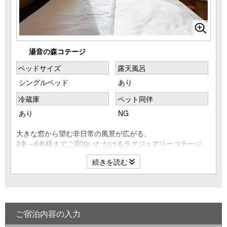
湯音の森コテージ
ベッドサイズ
露天風呂
シングルベッド
あり
冷蔵庫
ペット同伴
あり
NG
大きな窓から望む非日常の風景が広がる、
2名～6名様までご宿泊いただけるラグジュアリーコテージ。
お部屋に入った瞬間、目の前に広がる開放感と自然の景色に
続きを読む
心がほどけます。
専用の源泉かけ流し露天温泉をご用意。
四季折々の自然を感じながら、プライベートな空間を満喫。
部屋にシャワールーム・トイレも完備しているので、
グループでのご利用やお子様連れのご家族にもぴったり。
ご宿泊内容の入力
自然に囲まれた静かな環境で、非日常のグランピング体験を
お楽しみください。