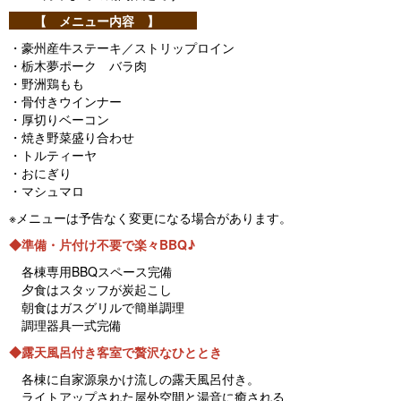
【 メニュー内容 】
・豪州産牛ステーキ／ストリップロイン
・栃木夢ポーク バラ肉
・野洲鶏もも
・骨付きウインナー
・厚切りベーコン
・焼き野菜盛り合わせ
・トルティーヤ
・おにぎり
・マシュマロ
※メニューは予告なく変更になる場合があります。
◆準備・片付け不要で楽々BBQ♪
各棟専用BBQスペース完備
夕食はスタッフが炭起こし
朝食はガスグリルで簡単調理
調理器具一式完備
◆露天風呂付き客室で贅沢なひととき
各棟に自家源泉かけ流しの露天風呂付き。
ライトアップされた屋外空間と湯音に癒される、