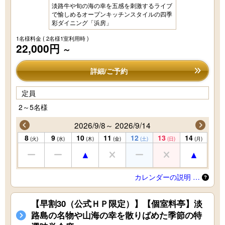
淡路牛や旬の海の幸を五感を刺激するライブ
で愉しめるオープンキッチンスタイルの四季
彩ダイニング「浜房」
1名様料金
( 2名様1室利用時 )
22,000円
～
詳細/ご予約
定員
2～5名様
2026/9/8～ 2026/9/14
8
9
10
11
12
13
14
(火)
(水)
(木)
(金)
(土)
(日)
(月)
カレンダーの説明 …
【早割30（公式ＨＰ限定）】【個室料亭】淡
路島の名物や山海の幸を散りばめた季節の特