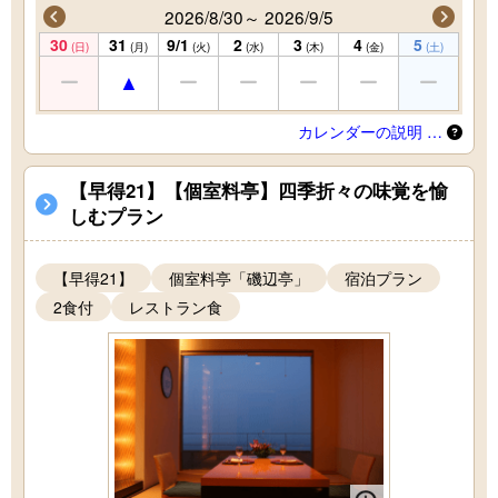
2026/8/30～ 2026/9/5
30
31
9/1
2
3
4
5
(日)
(月)
(火)
(水)
(木)
(金)
(土)
カレンダーの説明 …
【早得21】【個室料亭】四季折々の味覚を愉
しむプラン
【早得21】
個室料亭「磯辺亭」
宿泊プラン
2食付
レストラン食