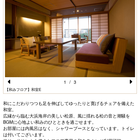
1
/
3
Pr
N
【和みフロア】和室E
e
e
和にこだわりつつも足を伸ばしてゆったりと寛げるチェアを備えた
vi
xt
和室。
広縁から臨む大浜海岸の美しい松原、風に揺れる松の音と潮騒を
o
BGMに心地よい和みのひとときを過ごせます。
u
お部屋には内風呂はなく、シャワーブースとなっています。トイレ
は付いてございます。
s