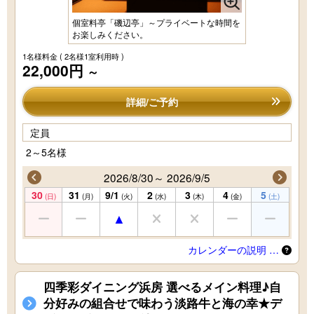
個室料亭「磯辺亭」～プライベートな時間を
お楽しみください。
1名様料金
( 2名様1室利用時 )
22,000円
～
詳細/ご予約
定員
2～5名様
2026/8/30～ 2026/9/5
30
31
9/1
2
3
4
5
(日)
(月)
(火)
(水)
(木)
(金)
(土)
カレンダーの説明 …
四季彩ダイニング浜房 選べるメイン料理♪自
分好みの組合せで味わう淡路牛と海の幸★デ