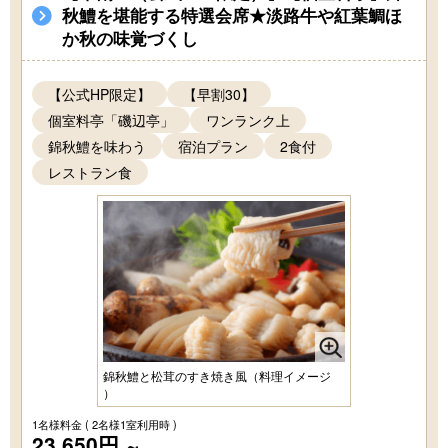
秋鱧を堪能する特選会席★淡路牛や紅葉鯛ほ
か秋の味覚づくし
【公式HP限定】
【早割30】
個室料亭「磯辺亭」
ワンランク上
錦秋鱧を味わう
宿泊プラン
2食付
レストラン食
錦秋鱧と松茸のすき焼き風（料理イメージ
）
1名様料金
( 2名様1室利用時 )
23,650円
～