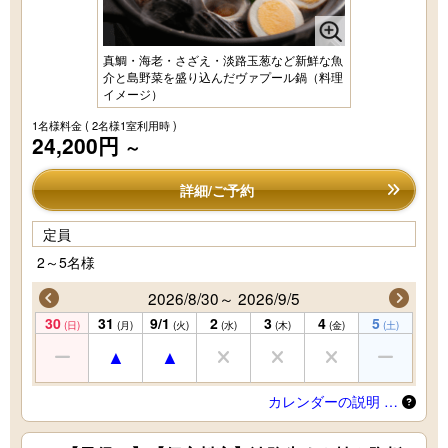
真鯛・海老・さざえ・淡路玉葱など新鮮な魚
介と島野菜を盛り込んだヴァプール鍋（料理
イメージ）
1名様料金
( 2名様1室利用時 )
24,200円
～
詳細/ご予約
定員
2～5名様
2026/8/30～ 2026/9/5
30
31
9/1
2
3
4
5
(日)
(月)
(火)
(水)
(木)
(金)
(土)
カレンダーの説明 …