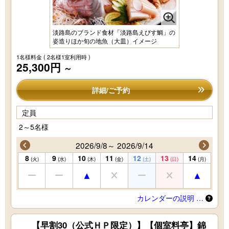
淡路島のブランド食材「淡路島えびす鯛」の
姿造りほか旬の地魚（大皿）イメージ
1名様料金
( 2名様1室利用時 )
25,300円
～
詳細/ご予約
定員
2～5名様
2026/9/8～ 2026/9/14
8
9
10
11
12
13
14
(火)
(水)
(木)
(金)
(土)
(日)
(月)
カレンダーの説明 …
【早割30（公式ＨＰ限定）】【個室料亭】錦