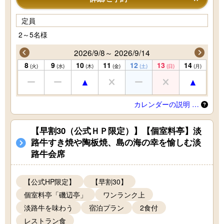
定員
2～5名様
2026/9/8～ 2026/9/14
8
9
10
11
12
13
14
(火)
(水)
(木)
(金)
(土)
(日)
(月)
カレンダーの説明 …
【早割30（公式ＨＰ限定）】【個室料亭】淡
路牛すき焼や陶板焼、島の海の幸を愉しむ淡
路牛会席
【公式HP限定】
【早割30】
個室料亭「磯辺亭」
ワンランク上
淡路牛を味わう
宿泊プラン
2食付
レストラン食