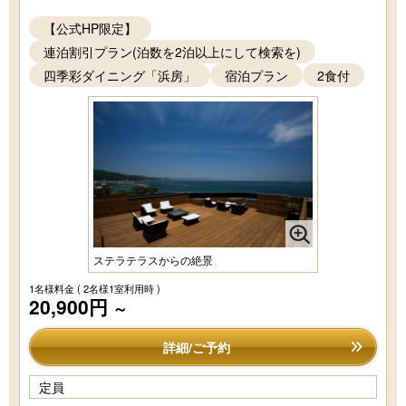
【公式HP限定】
連泊割引プラン(泊数を2泊以上にして検索を)
四季彩ダイニング「浜房」
宿泊プラン
2食付
ステラテラスからの絶景
1名様料金
( 2名様1室利用時 )
20,900円
～
詳細/ご予約
定員