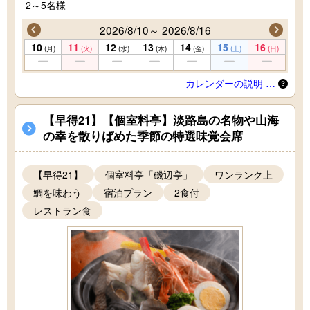
2～5名様
2026/8/10～ 2026/8/16
10
11
12
13
14
15
16
(月)
(火)
(水)
(木)
(金)
(土)
(日)
カレンダーの説明 …
【早得21】【個室料亭】淡路島の名物や山海
の幸を散りばめた季節の特選味覚会席
【早得21】
個室料亭「磯辺亭」
ワンランク上
鯛を味わう
宿泊プラン
2食付
レストラン食