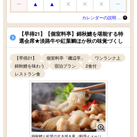
カレンダーの説明 …
【早得21】【個室料亭】錦秋鱧を堪能する特
選会席★淡路牛や紅葉鯛ほか秋の味覚づくし
【早得21】
個室料亭「磯辺亭」
ワンランク上
錦秋鱧を味わう
宿泊プラン
2食付
レストラン食
錦秋鱧と松茸のすき焼き風（料理イメージ