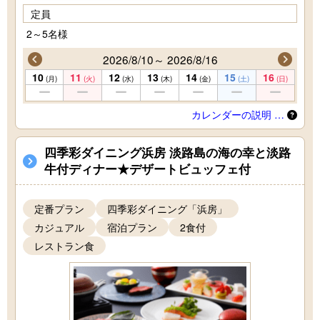
定員
2～5名様
2026/8/10～ 2026/8/16
10
11
12
13
14
15
16
(月)
(火)
(水)
(木)
(金)
(土)
(日)
カレンダーの説明 …
四季彩ダイニング浜房 淡路島の海の幸と淡路
牛付ディナー★デザートビュッフェ付
定番プラン
四季彩ダイニング「浜房」
カジュアル
宿泊プラン
2食付
レストラン食