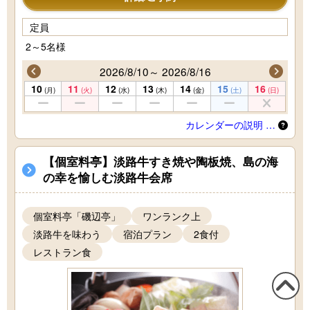
定員
2～5名様
2026/8/10～ 2026/8/16
10
11
12
13
14
15
16
(月)
(火)
(水)
(木)
(金)
(土)
(日)
カレンダーの説明 …
【個室料亭】淡路牛すき焼や陶板焼、島の海
の幸を愉しむ淡路牛会席
個室料亭「磯辺亭」
ワンランク上
淡路牛を味わう
宿泊プラン
2食付
レストラン食
この