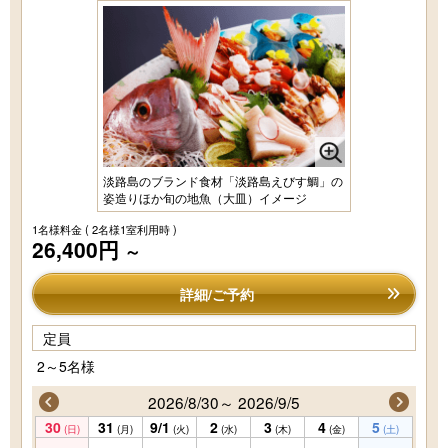
淡路島のブランド食材「淡路島えびす鯛」の
姿造りほか旬の地魚（大皿）イメージ
1名様料金
( 2名様1室利用時 )
26,400円
～
詳細/ご予約
定員
2～5名様
2026/8/30～ 2026/9/5
30
31
9/1
2
3
4
5
(日)
(月)
(火)
(水)
(木)
(金)
(土)