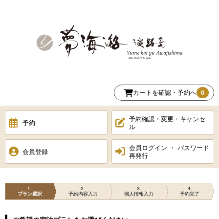
カートを確認・予約へ
0
予約確認・変更・キャンセ
予約
ル
会員ログイン ・ パスワード
会員登録
再発行
1
2
3
4
プラン選択
予約内容入力
個人情報入力
予約完了