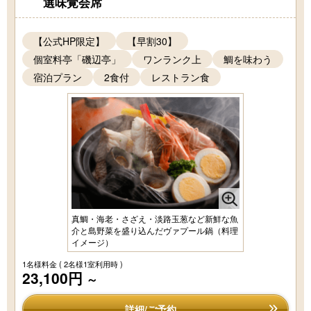
選味覚会席
【公式HP限定】
【早割30】
個室料亭「磯辺亭」
ワンランク上
鯛を味わう
宿泊プラン
2食付
レストラン食
真鯛・海老・さざえ・淡路玉葱など新鮮な魚
介と島野菜を盛り込んだヴァプール鍋（料理
イメージ）
1名様料金
( 2名様1室利用時 )
23,100円
～
詳細/ご予約