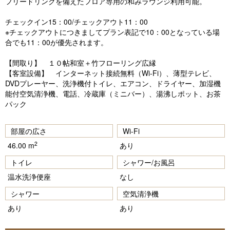
フリードリンクを備えたフロア専用の和みラウンジ利用可能。
チェックイン15：00/チェックアウト11：00
※チェックアウトにつきましてプラン表記で10：00となっている場
合でも11：00が優先されます。
【間取り】 １０帖和室＋竹フローリング広縁
【客室設備】 インターネット接続無料（Wi-Fi）、薄型テレビ、
DVDプレーヤー、洗浄機付トイレ、エアコン、ドライヤー、加湿機
能付空気清浄機、電話、冷蔵庫（ミニバー）、湯沸しポット、お茶
パック
部屋の広さ
Wi-Fi
2
46.00 m
あり
トイレ
シャワー/お風呂
温水洗浄便座
なし
シャワー
空気清浄機
あり
あり