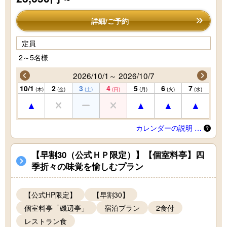
詳細/ご予約
定員
2～5名様
2026/10/1～ 2026/10/7
10/1
2
3
4
5
6
7
(木)
(金)
(土)
(日)
(月)
(火)
(水)
カレンダーの説明 …
【早割30（公式ＨＰ限定）】【個室料亭】四
季折々の味覚を愉しむプラン
【公式HP限定】
【早割30】
個室料亭「磯辺亭」
宿泊プラン
2食付
レストラン食