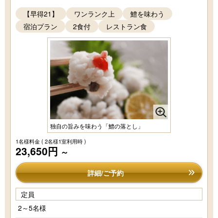
【早得21】
ワンランク上
鱧を味わう
宿泊プラン
2食付
レストラン食
独自の旨みを味わう「鱧の落とし」
1名様料金
( 2名様1室利用時 )
23,650円
～
詳細/ご予約
定員
2～5名様