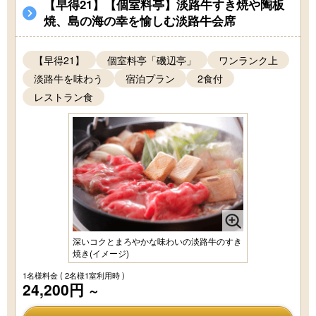
【早得21】【個室料亭】淡路牛すき焼や陶板
焼、島の海の幸を愉しむ淡路牛会席
【早得21】
個室料亭「磯辺亭」
ワンランク上
淡路牛を味わう
宿泊プラン
2食付
レストラン食
深いコクとまろやかな味わいの淡路牛のすき
焼き(イメージ)
1名様料金
( 2名様1室利用時 )
24,200円
～