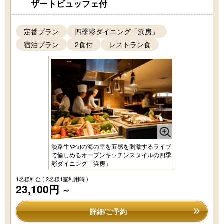
ザートビュッフェ付
定番プラン
四季彩ダイニング「浜房」
宿泊プラン
2食付
レストラン食
淡路牛や旬の海の幸を五感を刺激するライブ
で愉しめるオープンキッチンスタイルの四季
彩ダイニング「浜房」
1名様料金
( 2名様1室利用時 )
23,100円
～
詳細/ご予約