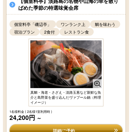
【個室料亭】淡路島の名物や山海の幸を散り
ばめた季節の特選味覚会席
個室料亭「磯辺亭」
ワンランク上
鯛を味わう
宿泊プラン
2食付
レストラン食
真鯛・海老・さざえ・淡路玉葱など新鮮な魚
介と島野菜を盛り込んだヴァプール鍋（料理
イメージ）
1名様料金
( 2名様1室利用時 )
24,200円
～
詳細/ご予約