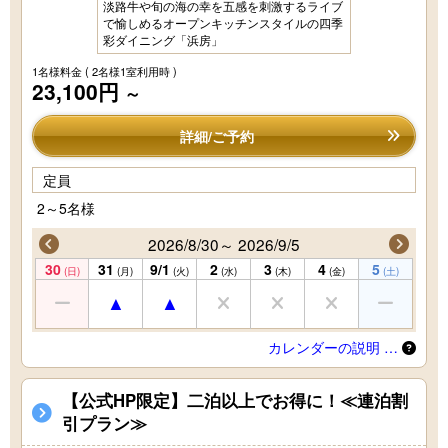
淡路牛や旬の海の幸を五感を刺激するライブ
で愉しめるオープンキッチンスタイルの四季
彩ダイニング「浜房」
1名様料金
( 2名様1室利用時 )
23,100円
～
詳細/ご予約
定員
2～5名様
2026/8/30～ 2026/9/5
30
31
9/1
2
3
4
5
(日)
(月)
(火)
(水)
(木)
(金)
(土)
カレンダーの説明 …
【公式HP限定】二泊以上でお得に！≪連泊割
引プラン≫