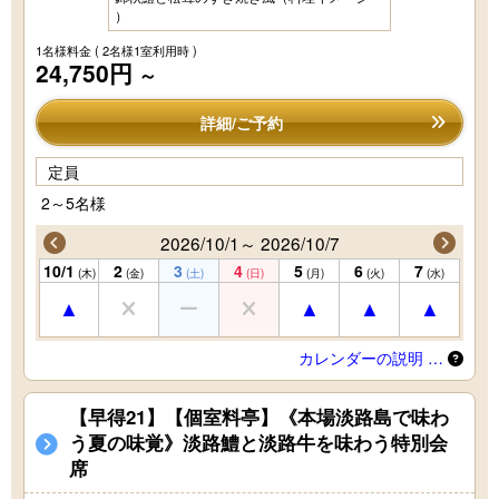
）
1名様料金
( 2名様1室利用時 )
24,750円
～
詳細/ご予約
定員
2～5名様
2026/10/1～ 2026/10/7
10/1
2
3
4
5
6
7
(木)
(金)
(土)
(日)
(月)
(火)
(水)
カレンダーの説明 …
【早得21】【個室料亭】《本場淡路島で味わ
う夏の味覚》淡路鱧と淡路牛を味わう特別会
席