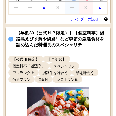
カレンダーの説明 …
【早割30（公式ＨＰ限定）】【個室料亭】淡
路島えびす鯛や淡路牛など季節の厳選食材を
詰め込んだ料理長のスペシャリテ
【公式HP限定】
【早割30】
個室料亭「磯辺亭」
スペシャリテ
ワンランク上
淡路牛を味わう
鯛を味わう
宿泊プラン
2食付
レストラン食