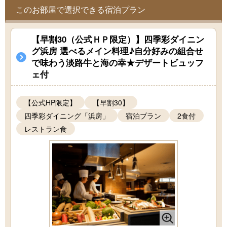
このお部屋で選択できる宿泊プラン
【早割30（公式ＨＰ限定）】四季彩ダイニン
グ浜房 選べるメイン料理♪自分好みの組合せ
で味わう淡路牛と海の幸★デザートビュッフ
ェ付
【公式HP限定】
【早割30】
四季彩ダイニング「浜房」
宿泊プラン
2食付
レストラン食