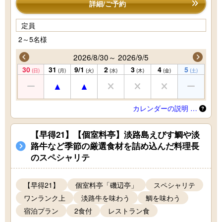
詳細/ご予約
定員
2～5名様
2026/8/30～ 2026/9/5
30
31
9/1
2
3
4
5
(日)
(月)
(火)
(水)
(木)
(金)
(土)
カレンダーの説明 …
【早得21】【個室料亭】淡路島えびす鯛や淡
路牛など季節の厳選食材を詰め込んだ料理長
のスペシャリテ
【早得21】
個室料亭「磯辺亭」
スペシャリテ
ワンランク上
淡路牛を味わう
鯛を味わう
宿泊プラン
2食付
レストラン食