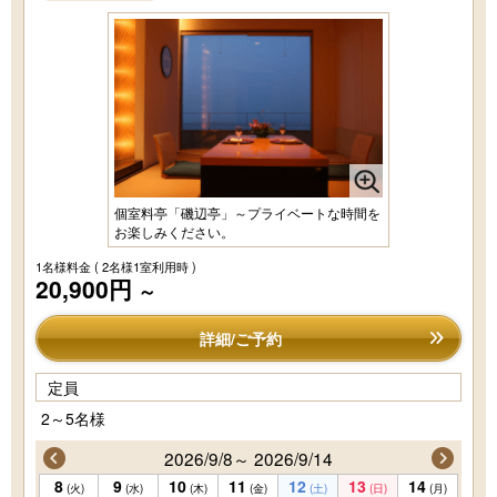
個室料亭「磯辺亭」～プライベートな時間を
お楽しみください。
1名様料金
( 2名様1室利用時 )
20,900円
～
詳細/ご予約
定員
2～5名様
2026/9/8～ 2026/9/14
8
9
10
11
12
13
14
(火)
(水)
(木)
(金)
(土)
(日)
(月)