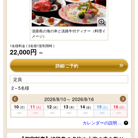
淡路島の海の幸と淡路牛付ディナー（料理イ
メージ）
1名様料金
( 2名様1室利用時 )
22,000円
～
詳細/ご予約
定員
2～5名様
2026/8/10～ 2026/8/16
10
11
12
13
14
15
16
(月)
(火)
(水)
(木)
(金)
(土)
(日)
カレンダーの説明 …