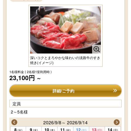
深いコクとまろやかな味わいの淡路牛のすき
焼き(イメージ)
1名様料金
( 2名様1室利用時 )
23,100円
～
詳細/ご予約
定員
2～5名様
2026/9/8～ 2026/9/14
8
9
10
11
12
13
14
(火)
(水)
(木)
(金)
(土)
(日)
(月)