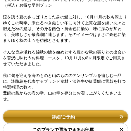
（税込）お得な早割プラン
涼を誘う夏のさっぱりとした身の鱧に対し、10月11月の秋も深まり
ゆくこの時季、来たるべき厳しい冬に向けて上質な脂を纏い丸々と
肥えた秋の鱧は、その身を飴色・黄金色に染め、味に深みが加わ
り、美味しさが最高潮に達します。そのイメージはまさに錦色に染
まりゆく秋の山々を彷彿とさせます。
そんな旨み溢れる錦秋の鱧を始めとする豊かな秋の実りとの出会い
を贅沢に味わうお料理コースを、10月11月の2ヶ月限定でご用意さ
せていただきました。
秋に旬を迎える海のものと山のもののアンサンブルを愉しむ一品
に、淡路島を代表するブランド食材・淡路牛や紅葉鯛に舌鼓を打つ
特選料理の数々。
豊饒の島からの海の幸、山の幸を存分にお召し上がりくださいま
せ。
詳細/ご予約
このプランで選択できるお部屋