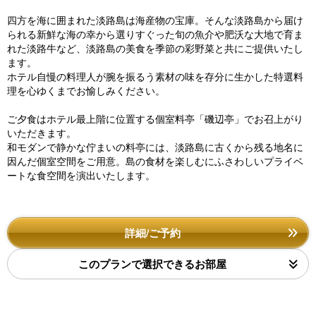
四方を海に囲まれた淡路島は海産物の宝庫。そんな淡路島から届け
られる新鮮な海の幸から選りすぐった旬の魚介や肥沃な大地で育ま
れた淡路牛など、淡路島の美食を季節の彩野菜と共にご提供いたし
ます。
ホテル自慢の料理人が腕を振るう素材の味を存分に生かした特選料
理を心ゆくまでお愉しみください。
ご夕食はホテル最上階に位置する個室料亭「磯辺亭」でお召上がり
いただきます。
和モダンで静かな佇まいの料亭には、淡路島に古くから残る地名に
因んだ個室空間をご用意。島の食材を楽しむにふさわしいプライベ
ートな食空間を演出いたします。
詳細/ご予約
このプランで選択できるお部屋