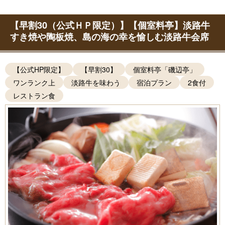
【早割30（公式ＨＰ限定）】【個室料亭】淡路牛
すき焼や陶板焼、島の海の幸を愉しむ淡路牛会席
【公式HP限定】
【早割30】
個室料亭「磯辺亭」
ワンランク上
淡路牛を味わう
宿泊プラン
2食付
レストラン食