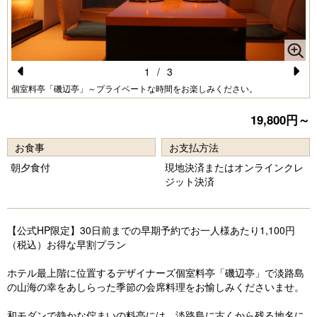
1
/
3
Pr
N
個室料亭「磯辺亭」～プライベートな時間をお楽しみください。
e
e
19,800円～
vi
xt
お食事
お支払方法
o
朝夕食付
現地決済またはオンラインクレ
u
ジット決済
s
【公式HP限定】30日前までの早期予約でお一人様あたり1,100円
（税込）お得な早割プラン
ホテル最上階に位置するデザイナーズ個室料亭「磯辺亭」で淡路島
の山海の幸をあしらった季節の会席料理をお愉しみくださいませ。
和モダンで静かな佇まいの料亭には、淡路島に古くから残る地名に