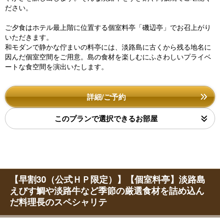
ださい。
ご夕食はホテル最上階に位置する個室料亭「磯辺亭」でお召上がり
いただきます。
和モダンで静かな佇まいの料亭には、淡路島に古くから残る地名に
因んだ個室空間をご用意。島の食材を楽しむにふさわしいプライベ
ートな食空間を演出いたします。
詳細/ご予約
このプランで選択できるお部屋
【早割30（公式ＨＰ限定）】【個室料亭】淡路島
えびす鯛や淡路牛など季節の厳選食材を詰め込ん
だ料理長のスペシャリテ