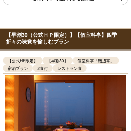
【早割30（公式ＨＰ限定）】【個室料亭】四季
折々の味覚を愉しむプラン
【公式HP限定】
【早割30】
個室料亭「磯辺亭」
宿泊プラン
2食付
レストラン食