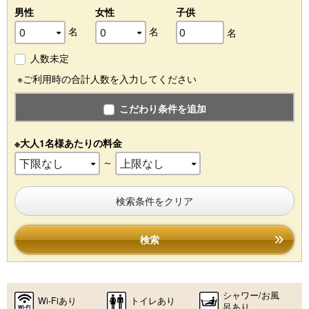
男性
女性
子供
名
名
名
人数未定
※ご利用時の合計人数を入力してください
こだわり条件を追加
※大人1名様あたりの料金
～
検索条件をクリア
検索
シャワー/お風
Wi-Fiあり
トイレあり
呂あり