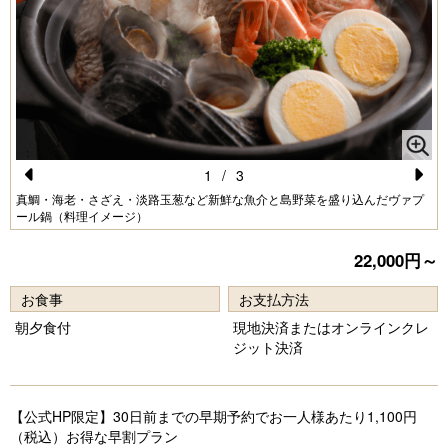
1
/
3
Pr
N
真鯛・海老・さざえ・淡路玉葱など新鮮な魚介と島野菜を盛り込んだヴァプ
ール鍋（料理イメージ）
e
e
vi
xt
22,000円～
o
お食事
お支払方法
u
朝夕食付
現地決済またはオンラインクレ
s
ジット決済
【公式HP限定】30日前までの早期予約でお一人様あたり1,100円
（税込）お得な早割プラン