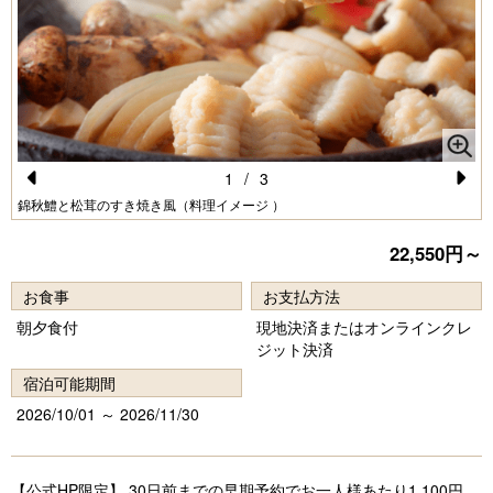
1
/
3
Pr
N
錦秋鱧と松茸のすき焼き風（料理イメージ ）
e
e
22,550円～
vi
xt
お食事
お支払方法
o
朝夕食付
現地決済またはオンラインクレ
u
ジット決済
s
宿泊可能期間
2026/10/01 ～ 2026/11/30
【公式HP限定】 30日前までの早期予約でお一人様あたり1,100円