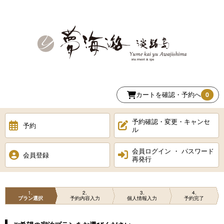
カートを確認・予約へ
0
予約確認・変更・キャンセ
予約
ル
会員ログイン ・ パスワード
会員登録
再発行
1
2
3
4
プラン選択
予約内容入力
個人情報入力
予約完了