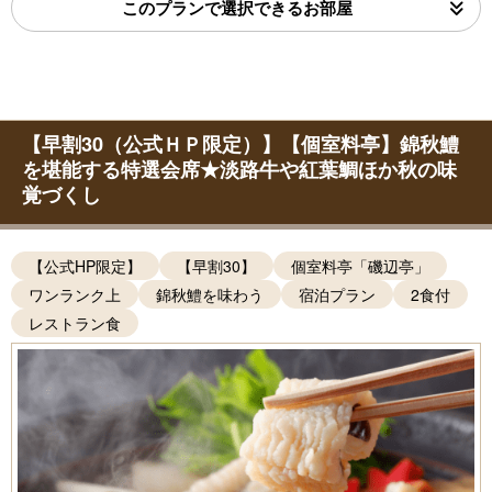
このプランで選択できるお部屋
【早割30（公式ＨＰ限定）】【個室料亭】錦秋鱧
を堪能する特選会席★淡路牛や紅葉鯛ほか秋の味
覚づくし
【公式HP限定】
【早割30】
個室料亭「磯辺亭」
ワンランク上
錦秋鱧を味わう
宿泊プラン
2食付
レストラン食