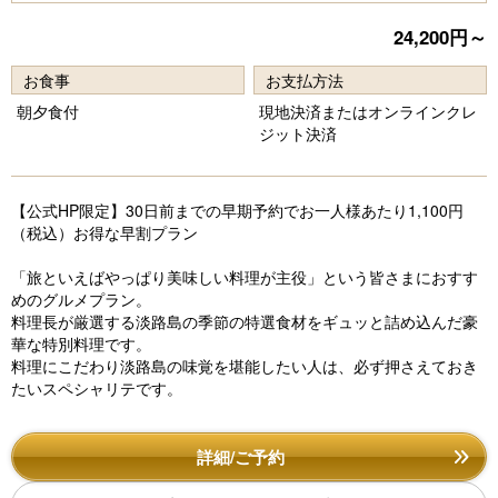
e
e
vi
xt
24,200円～
o
お食事
お支払方法
u
朝夕食付
現地決済またはオンラインクレ
s
ジット決済
【公式HP限定】30日前までの早期予約でお一人様あたり1,100円
（税込）お得な早割プラン
「旅といえばやっぱり美味しい料理が主役」という皆さまにおすす
めのグルメプラン。
料理長が厳選する淡路島の季節の特選食材をギュッと詰め込んだ豪
華な特別料理です。
料理にこだわり淡路島の味覚を堪能したい人は、必ず押さえておき
たいスペシャリテです。
詳細/ご予約