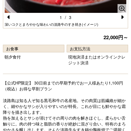
1
/
3
Pr
N
深いコクとまろやかな味わいの淡路牛のすき焼き(イメージ)
e
e
22,000円～
vi
xt
お食事
お支払方法
o
朝夕食付
現地決済またはオンラインクレ
u
ジット決済
s
【公式HP限定】 30日前までの早期予約でお一人様あたり1,100円
（税込）お得な早割プラン
淡路島は知る人ぞ知る黒毛和牛の名産地。その肉質は筋繊維が細か
く、細やかなサシが入りやすいのが特長。これが目にも鮮やかな霜
降りを描き出します。
熱を加えるとサシが溶けてその周りの肉を解きほぐし、柔らかい舌
触りに。肉の持つ味と脂肪の香りが絶妙に混ざり合い、特有のまろ
やかさを醸し出します。そんな淡路牛をすき鍋や陶板焼でご堪能く