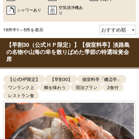
空気清浄機あ
シャワーあり
り
19件中1～5件を表示
【早割30（公式ＨＰ限定）】【個室料亭】淡路島
の名物や山海の幸を散りばめた季節の特選味覚会
席
【公式HP限定】
【早割30】
個室料亭「磯辺亭」
ワンランク上
鯛を味わう
宿泊プラン
2食付
レストラン食