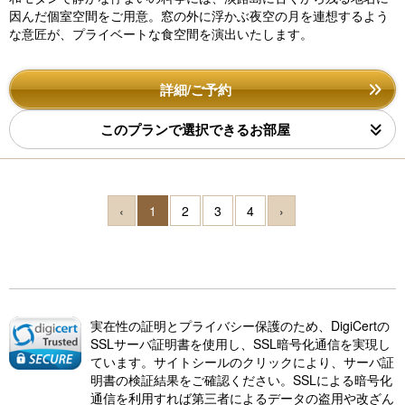
因んだ個室空間をご用意。窓の外に浮かぶ夜空の月を連想するよう
な意匠が、プライベートな食空間を演出いたします。
詳細/ご予約
このプランで選択できるお部屋
‹
1
2
3
4
›
実在性の証明とプライバシー保護のため、DigiCertの
SSLサーバ証明書を使用し、SSL暗号化通信を実現し
ています。サイトシールのクリックにより、サーバ証
明書の検証結果をご確認ください。SSLによる暗号化
通信を利用すれば第三者によるデータの盗用や改ざん