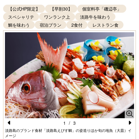
【公式HP限定】
【早割30】
個室料亭「磯辺亭」
スペシャリテ
ワンランク上
淡路牛を味わう
鯛を味わう
宿泊プラン
2食付
レストラン食
1
/
3
Pr
N
淡路島のブランド食材「淡路島えびす鯛」の姿造りほか旬の地魚（大皿）イ
メージ