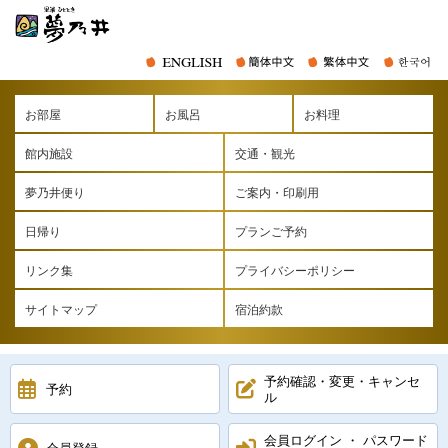
お部屋
お風呂
お料理
館内施設
交通・観光
夢乃井便り
ご案内・印刷用
日帰り
プランご予約
リンク集
プライバシーポリシー
サイトマップ
宿泊約款
予約確認・変更・キャンセ
予約
ル
会員ログイン ・ パスワード
会員登録