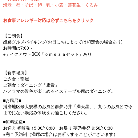
海老・蟹・そば・卵・乳・小麦・落花生・くるみ
お食事アレルギー対応は必ずこちらをクリック
【ご朝食】
姫路グルメバイキング(お日にちによっては和定食の場合あり)
お時間は7:00～
※テイクアウトBOX「ｏｍｅｚａセット」あり
【食事場所】
ご夕食：部屋
ご朝食：ダイニング「康貴」
パノラマの景色が楽しめるイステーブル席のダイニング。
■お風呂■
播磨地区最大規模のお風呂群夢乃井「満天星」、九つのお風呂で今
までにない湯浴み体験をお過ごしください。
■無料送迎■
お迎え 福崎発 15:00/16:00 お帰り 夢乃井発 9:50/10:30
※完全予約制（満席の場合はお断りすることがございます）