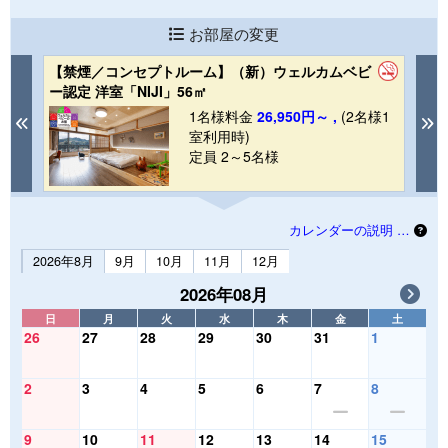
お部屋の変更
【禁煙／コンセプトルーム】（新）ウェルカムベビ
【
ー認定 洋室「NIJI」56㎡
「
1
1名様料金
26,950円～ ,
(2名様1
Previous
N
室利用時)
定員 2～5名様
カレンダーの説明 …
2026年8月
9月
10月
11月
12月
2026年08月
日
月
火
水
木
金
土
26
27
28
29
30
31
1
2
3
4
5
6
7
8
9
10
11
12
13
14
15