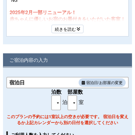
2025年2月一部リニューアル！
赤ちゃんに優しいお宿のお墨付きをいただいた客室！
家族旅行にぴったり！ファミリーのための客室！
続きを読む
定員：2～5名
間取：洋室＋リビング＋バス＋トイレ
眺望：播州の山々
注意：お子様向け客室となります。
ご宿泊内容の入力
お子様がいらっしゃらない場合は他のお部屋を
お選びください
2025年2月に『ミキハウス子育て総研 ウェルカムベ
宿泊日
宿泊日/お部屋の変更
ビーのお宿』に認定！
泊数
部屋数
翔鷺館(しょうろかん)西館3階に位置するキッズが喜
ぶ洋室タイプ。
泊
室
玄関を入ると目に入るミニキッチン、一歩足を踏み入
このプランの予約には1室以上の空きが必要です。 宿泊日を変え
れれば広々としたフローリングの洋室。
るか上記カレンダーから別の日付を選択してください
3名までお休みいただけるベッドを設え、ごゆっくり
とお休みいただけます。
ご利用人数を入力してください。