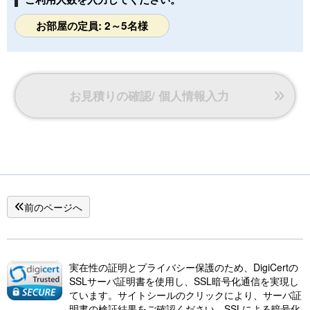
大画面で楽しめるプロジェクターがあり、ご家族そろ
お部屋の定員: 2～5名様
って楽しんでいただけます。
お部屋からは、夢前川と山の景色を楽しむ事ができま
す。
お見積りの確認/ 個人情報入力
（無料貸し出し）
ベビーバス・ベビーソープ・ベビーバスチェア・湯温
計・おねしょシーツ・子供椅子・ベビーラック・ブラ
ンケット
前のページへ
実在性の証明とプライバシー保護のため、DigiCertの
SSLサーバ証明書を使用し、SSL暗号化通信を実現し
ています。サイトシールのクリックにより、サーバ証
明書の検証結果をご確認ください。SSLによる暗号化