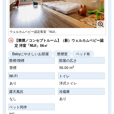
ウェルカムベビー認定客室「NIJI」
【禁煙／コンセプトルーム】（新）ウェルカムベビー認
定 洋室「NIJI」56㎡
Babyにやさしいお部屋
禁煙室
ベッド有
禁煙/喫煙
部屋の広さ
2
禁煙
56.00 m
Wi-Fi
トイレ
あり
洋式トイレ
露天風呂
冷蔵庫
なし
あり
ペット同伴
NG