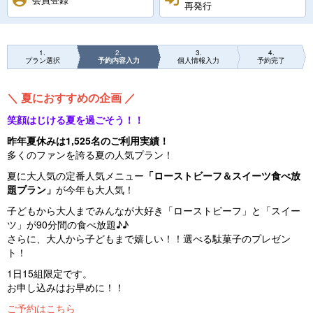
再発行
1
2
3
4
プラン選択
予約内容入力
個人情報入力
予約完了
＼ 夏におすすめの企画 ／
笑顔はじける夏を過ごそう！！
昨年夏休みは1,525名のご利用実績！
多くのファンを誇る夏の人気プラン！
夏に大人気の定番人気メニュー
「ローストビーフ＆スイーツ食べ放
題プラン」
が今年も大人気！
子どもから大人までみんなが大好き「ローストビーフ」と「スイー
ツ」が90分間の食べ放題♪♪
さらに、大人から子どもまで嬉しい！！選べる駄菓子のプレゼン
ト！
1日15組限定です。
お申し込みはお早めに！！
ご予約はこちら