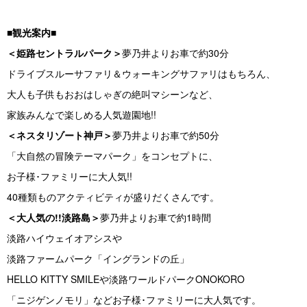
■観光案内■
＜姫路セントラルパーク＞
夢乃井よりお車で約30分
ドライブスルーサファリ＆ウォーキングサファリはもちろん、
大人も子供もおおはしゃぎの絶叫マシーンなど、
家族みんなで楽しめる人気遊園地!!
＜ネスタリゾート神戸＞
夢乃井よりお車で約50分
「大自然の冒険テーマパーク」をコンセプトに、
お子様･ファミリーに大人気!!
40種類ものアクティビティが盛りだくさんです。
＜大人気の!!淡路島＞
夢乃井よりお車で約1時間
淡路ハイウェイオアシスや
淡路ファームパーク「イングランドの丘」
HELLO KITTY SMILEや淡路ワールドパークONOKORO
「ニジゲンノモリ」などお子様･ファミリーに大人気です。