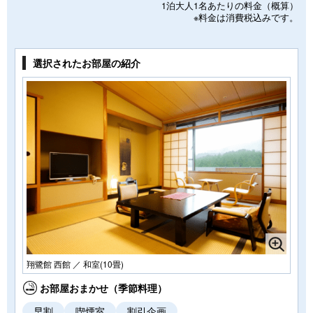
1泊大人1名あたりの料金（概算）
※料金は消費税込みです。
選択されたお部屋の紹介
翔鷺館 西館 ／ 和室(10畳)
お部屋おまかせ（季節料理）
早割
喫煙室
割引企画