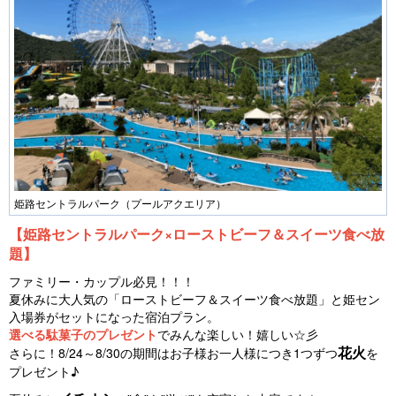
姫路セントラルパーク（プールアクエリア）
【姫路セントラルパーク×ローストビーフ＆スイーツ食べ放
題】
ファミリー・カップル必見！！！
夏休みに大人気の「ローストビーフ＆スイーツ食べ放題」と姫セン
入場券がセットになった宿泊プラン。
選べる駄菓子のプレゼント
でみんな楽しい！嬉しい☆彡
花火
さらに！8/24～8/30の期間はお子様お一人様につき1つずつ
を
プレゼント♪