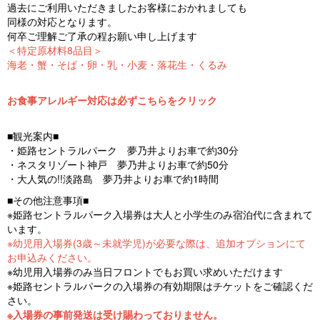
過去にご利用いただきましたお客様におかれましても
同様の対応となります。
何卒ご理解ご了承の程お願い申し上げます
＜特定原材料8品目＞
海老・蟹・そば・卵・乳・小麦・落花生・くるみ
お食事アレルギー対応は必ずこちらをクリック
■観光案内■
・姫路セントラルパーク 夢乃井よりお車で約30分
・ネスタリゾート神戸 夢乃井よりお車で約50分
・大人気の!!淡路島 夢乃井よりお車で約1時間
■その他注意事項■
※姫路セントラルパーク入場券は大人と小学生のみ宿泊代に含まれて
います。
※幼児用入場券(3歳～未就学児)が必要な際は、追加オプションにて
お申込みください。
※幼児用入場券のみ当日フロントでもお買い求めいただけます
※姫路セントラルパークの入場券の有効期限はチケットをご確認くだ
さい。
※入場券の事前発送は受け賜わっておりません。