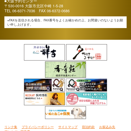
■大阪予約センター
〒530-0016 大阪市北区中崎 1-5-28
TEL
06-6371-7036
FAX 06-6372-0686
※FAXを送信される場合、FAX番号をよくお確かめの上、お間違いのないようお願
い申し上げます。
リンク集
プライバシーポリシー
サイトマップ
宿泊約款
お振込み先