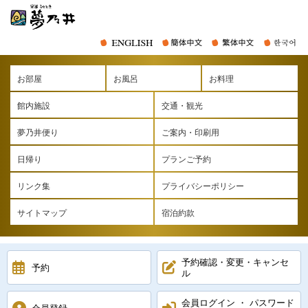
お部屋
お風呂
お料理
館内施設
交通・観光
夢乃井便り
ご案内・印刷用
日帰り
プランご予約
リンク集
プライバシーポリシー
サイトマップ
宿泊約款
予約確認・変更・キャンセ
予約
ル
会員ログイン ・ パスワード
会員登録