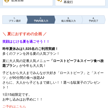
再発行
1
2
3
4
プラン選択
予約内容入力
個人情報入力
予約完了
＼ 夏におすすめの企画 ／
笑顔はじける夏を過ごそう！！
昨年夏休みは1,525名のご利用実績！
多くのファンを誇る夏の人気プラン！
夏に大人気の定番人気メニュー
「ローストビーフ＆スイーツ食べ放
題プラン」
が今年も大人気！
子どもから大人までみんなが大好き「ローストビーフ」と「スイー
ツ」が90分間の食べ放題♪♪
さらに、大人から子どもまで嬉しい！！選べる駄菓子のプレゼン
ト！
1日15組限定です。
お申し込みはお早めに！！
ご予約はこちら