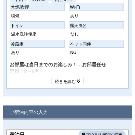
禁煙/喫煙
Wi-Fi
喫煙
あり
トイレ
露天風呂
温水洗浄便座
なし
冷蔵庫
ペット同伴
あり
NG
お部屋は当日までのお楽しみ！…お部屋任せ
定員：2～6名
■設備・備品■
続きを読む
液晶テレビ／冷蔵庫／エアコン／電話／金庫／ドライ
ヤー／タオル／バスタオル／歯ブラシ／浴衣／シャン
プー／コンディショナー／ボディーソープ／化粧水／
整髪料／シェービングローション／ハンドソープ／お
ご宿泊内容の入力
茶セット／冷水ポット
※すべての客室でFree Wi-fiをご利用可
■ご注意■
宿泊日
宿泊日/お部屋の変更