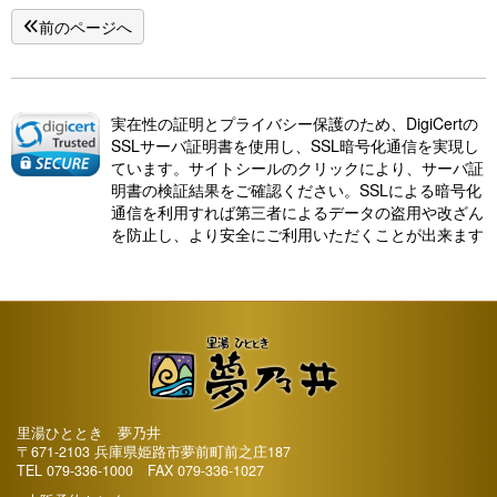
前のページへ
実在性の証明とプライバシー保護のため、DigiCertの
SSLサーバ証明書を使用し、SSL暗号化通信を実現し
ています。サイトシールのクリックにより、サーバ証
明書の検証結果をご確認ください。SSLによる暗号化
通信を利用すれば第三者によるデータの盗用や改ざん
を防止し、より安全にご利用いただくことが出来ます
里湯ひととき 夢乃井
〒671-2103 兵庫県姫路市夢前町前之庄187
TEL
079-336-1000
FAX 079-336-1027