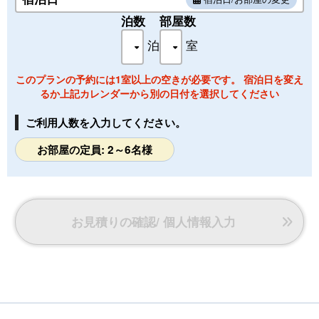
喫煙／禁煙のリクエストがございましたらご予約時に
ご連絡ください。※ご希望に添えない場合もございま
泊数
部屋数
す。
泊
室
このプランの予約には1室以上の空きが必要です。 宿泊日を変え
るか上記カレンダーから別の日付を選択してください
ご利用人数を入力してください。
お部屋の定員: 2～6名様
お見積りの確認/ 個人情報入力