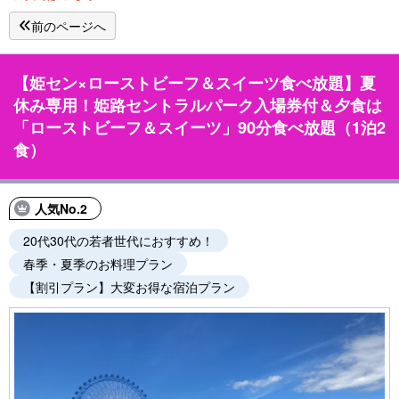
前のページへ
【姫セン×ローストビーフ＆スイーツ食べ放題】夏
休み専用！姫路セントラルパーク入場券付＆夕食は
「ローストビーフ＆スイーツ」90分食べ放題（1泊2
食）
人気No.2
20代30代の若者世代におすすめ！
春季・夏季のお料理プラン
【割引プラン】大変お得な宿泊プラン