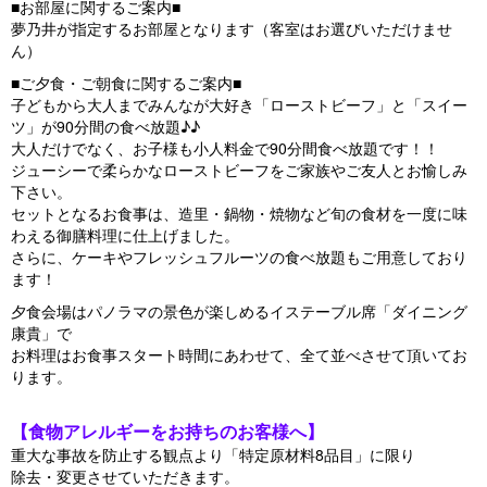
■お部屋に関するご案内■
夢乃井が指定するお部屋となります（客室はお選びいただけませ
ん）
■ご夕食・ご朝食に関するご案内■
子どもから大人までみんなが大好き「ローストビーフ」と「スイー
ツ」が90分間の食べ放題♪♪
大人だけでなく、お子様も小人料金で90分間食べ放題です！！
ジューシーで柔らかなローストビーフをご家族やご友人とお愉しみ
下さい。
セットとなるお食事は、造里・鍋物・焼物など旬の食材を一度に味
わえる御膳料理に仕上げました。
さらに、ケーキやフレッシュフルーツの食べ放題もご用意しており
ます！
夕食会場はパノラマの景色が楽しめるイステーブル席「ダイニング
康貴」で
お料理はお食事スタート時間にあわせて、全て並べさせて頂いてお
ります。
【食物アレルギーをお持ちのお客様へ】
重大な事故を防止する観点より「特定原材料8品目」に限り
除去・変更させていただきます。