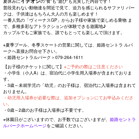
イチオシ
夏休みに
の”食”も”遊び”も充実した内容です！
普段見れない動物達を間近で見て、迫力を感じられるサファリ パー
クは、子供達はもちろん大人の方も楽しめます！
一番人気の「ヴィーナスGP」からお子様や家族で楽しめる乗物 ま
で、多種多彩なアトラクションが体験できる遊園地♪
カップルでもご家族でも、誰でもとっても楽しんで頂けます。
※夏季プール、冬季スケートの営業に関しては、姫路セントラ ルパ
ークへ直接お問合せ下さい。
＜姫路セントラルパーク＞079-264-1611
【お子様のチケットに関して】
※ご予約の際はご注意ください
・小学生（小人A）
は、宿泊代に小学生用入場券が含まれておりま
す。
・3歳～未就学児の「幼児」のお子様は、宿泊代に入場券は含まれて
おりません。
・幼児用入場券が必要な際は、追加オプションにてお申込みくださ
い。
・0歳～2歳のお子様は入場券は不要です。
※休園日がございますので、お手数ではございますが、
姫路セントラ
ルパークホームページ
をご確認ください。