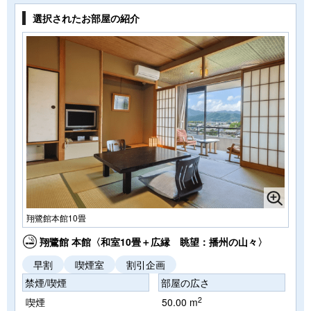
選択されたお部屋の紹介
翔鷺館本館10畳
翔鷺館 本館〈和室10畳＋広縁 眺望：播州の山々〉
早割
喫煙室
割引企画
禁煙/喫煙
部屋の広さ
2
喫煙
50.00 m