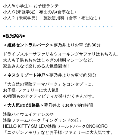
小人A(小学生)...お子様ランチ
小人Ｃ(未就学児)...布団のみ(食事なし)
小人D（未就学児）...施設使用料（食事・布団なし）
・・・・・・・・・・・・・・・・・・・・・・・・・・
■観光案内■
＜姫路セントラルパーク＞
夢乃井よりお車で約30分
ドライブスルーサファリ＆ウォーキングサファリはもちろん、
大人も子供もおおはしゃぎの絶叫マシーンなど、
家族みんなで楽しめる人気遊園地!!
＜ネスタリゾート神戸＞
夢乃井よりお車で約50分
「大自然の冒険テーマパーク」をコンセプトに、
お子様･ファミリーに大人気!!
40種類ものアクティビティが盛りだくさんです。
＜大人気の!!淡路島＞
夢乃井よりお車で約1時間
淡路ハイウェイオアシスや
淡路ファームパーク「イングランドの丘」
HELLO KITTY SMILEや淡路ワールドパークONOKORO
「ニジゲンノモリ」などお子様･ファミリーに大人気です。