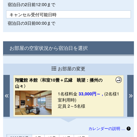
宿泊日の2日前12:00まで
キャンセル受付可能日時
宿泊日の3日前00:00まで
お部屋の空室状況から宿泊日を選択
お部屋の変更
翔鷺館 本館〈和室10畳＋広縁 眺望：播州の
《
山々〉
望
1
1名様料金
33,000円～ ,
(2名様1
Previous
N
室利用時)
定員 2～5名様
カレンダーの説明 …