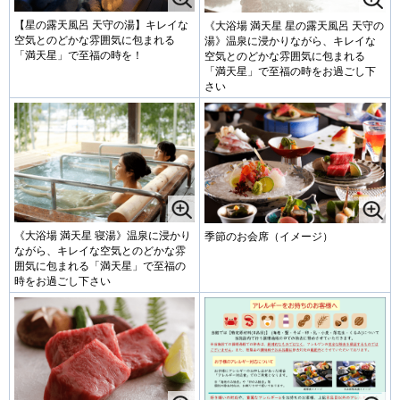
【星の露天風呂 天守の湯】キレイな
《大浴場 満天星 星の露天風呂 天守の
空気とのどかな雰囲気に包まれる
湯》温泉に浸かりながら、キレイな
「満天星」で至福の時を！
空気とのどかな雰囲気に包まれる
「満天星」で至福の時をお過ごし下
さい
《大浴場 満天星 寝湯》温泉に浸かり
季節のお会席（イメージ）
ながら、キレイな空気とのどかな雰
囲気に包まれる「満天星」で至福の
時をお過ごし下さい