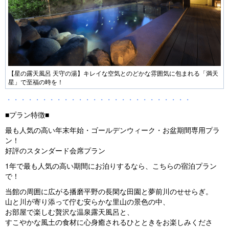
【星の露天風呂 天守の湯】キレイな空気とのどかな雰囲気に包まれる「満天
星」で至福の時を！
・・・・・・・・・・・・・・・・・・・・・・・・・・
■プラン特徴■
最も人気の高い年末年始・ゴールデンウィーク・お盆期間専用プラ
ン！
好評のスタンダード会席プラン
1年で最も人気の高い期間にお泊りするなら、こちらの宿泊プラン
で！
当館の周囲に広がる播磨平野の長閑な田園と夢前川のせせらぎ。
山と川が寄り添って佇む安らかな里山の景色の中、
お部屋で楽しむ贅沢な温泉露天風呂と、
すこやかな風土の食材に心身癒されるひとときをお楽しみくださ