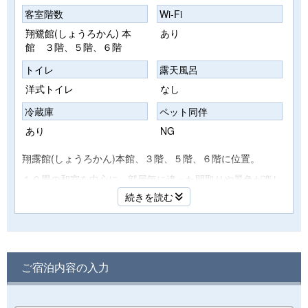
客室階数
Wi-Fi
翔鷺館(しょうろかん) 本
あり
館 ３階、５階、６階
トイレ
露天風呂
洋式トイレ
なし
冷蔵庫
ペット同伴
あり
NG
翔露館(しょうろかん)本館、３階、５階、６階に位置。
１０畳の和室を中心に、部屋毎に違った間取りや景色が楽し
めるバラエティに富むお部屋タイプです。
続きを読む
コンパクトながらも、バス・トイレ・広縁を備え、ご夫婦で
の滞在や少人数でのご旅行などにおすすめ。
※部屋の広さは間取りにより４８平米～５２平米程度です(お
部屋のご指定は承れません)
ご宿泊内容の入力