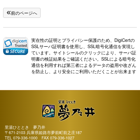
前のページへ
実在性の証明とプライバシー保護のため、DigiCertの
SSLサーバ証明書を使用し、SSL暗号化通信を実現し
ています。サイトシールのクリックにより、サーバ証
明書の検証結果をご確認ください。SSLによる暗号化
通信を利用すれば第三者によるデータの盗用や改ざん
を防止し、より安全にご利用いただくことが出来ます
里湯ひととき 夢乃井
〒671-2103 兵庫県姫路市夢前町前之庄187
TEL
079-336-1000
FAX 079-336-1027