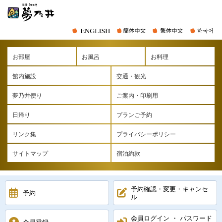
お部屋
お風呂
お料理
館内施設
交通・観光
夢乃井便り
ご案内・印刷用
日帰り
プランご予約
リンク集
プライバシーポリシー
サイトマップ
宿泊約款
予約確認・変更・キャンセ
予約
ル
会員ログイン ・ パスワード
会員登録