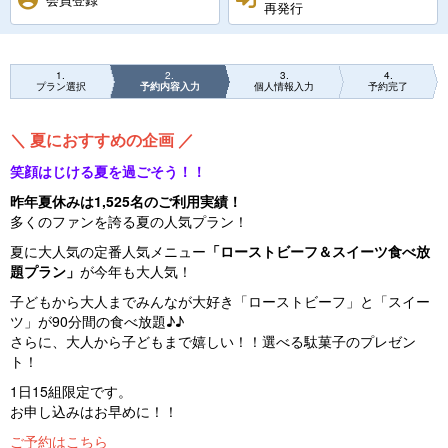
再発行
1
2
3
4
プラン選択
予約内容入力
個人情報入力
予約完了
＼ 夏におすすめの企画 ／
笑顔はじける夏を過ごそう！！
昨年夏休みは1,525名のご利用実績！
多くのファンを誇る夏の人気プラン！
夏に大人気の定番人気メニュー
「ローストビーフ＆スイーツ食べ放
題プラン」
が今年も大人気！
子どもから大人までみんなが大好き「ローストビーフ」と「スイー
ツ」が90分間の食べ放題♪♪
さらに、大人から子どもまで嬉しい！！選べる駄菓子のプレゼン
ト！
1日15組限定です。
お申し込みはお早めに！！
ご予約はこちら