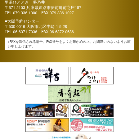
里湯ひととき 夢乃井
〒671-2103 兵庫県姫路市夢前町前之庄187
TEL
079-336-1000
FAX 079-336-1027
■大阪予約センター
〒530-0016 大阪市北区中崎 1-5-28
TEL
06-6371-7036
FAX 06-6372-0686
※FAXを送信される場合、FAX番号をよくお確かめの上、お間違いのないようお願
い申し上げます。