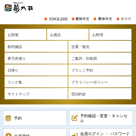
お部屋
お風呂
お料理
館内施設
交通・観光
夢乃井便り
ご案内・印刷用
日帰り
プランご予約
リンク集
プライバシーポリシー
サイトマップ
宿泊約款
予約確認・変更・キャンセ
予約
ル
会員ログイン ・ パスワード
会員登録