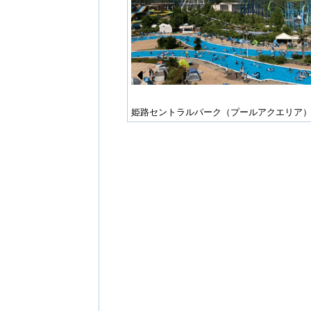
1
/
3
Pr
e
ライブスルーサファリ」イメ
姫路セントラルパーク（プールアクエリア
vi
o
u
s