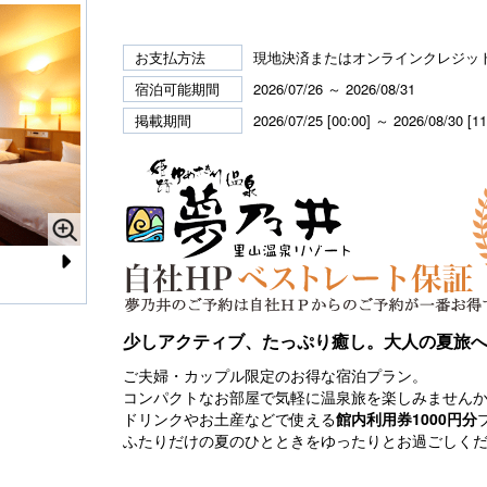
お支払方法
現地決済またはオンラインクレジッ
宿泊可能期間
2026/07/26 ～ 2026/08/31
掲載期間
2026/07/25 [00:00] ～ 2026/08/30 [11
N
禁煙洋室
翔
e
少しアクティブ、たっぷり癒し。大人の夏旅
xt
ご夫婦・カップル限定のお得な宿泊プラン。
コンパクトなお部屋で気軽に温泉旅を楽しみません
ドリンクやお土産などで使える
館内利用券1000円分
ふたりだけの夏のひとときをゆったりとお過ごしく