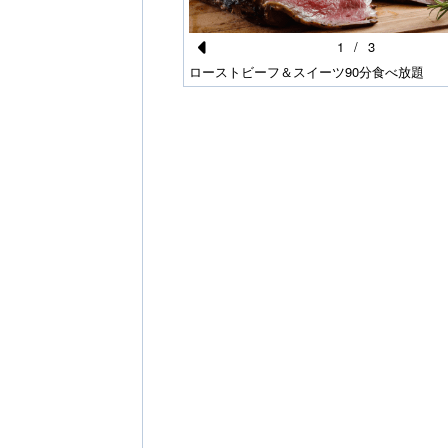
1
/
3
Pr
イメージ
ローストビーフ＆スイーツ90分食べ放題
e
vi
o
u
s