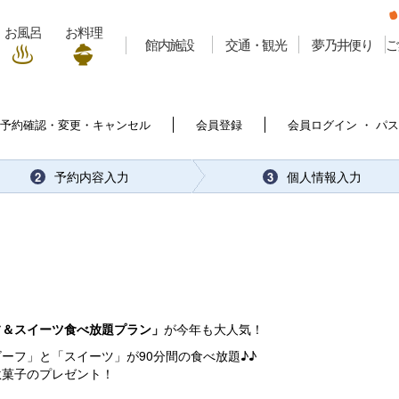
お風呂
お料理
館内施設
交通・観光
夢乃井便り
ご
予約確認・変更・キャンセル
会員登録
会員ログイン ・ パ
予約内容入力
個人情報入力
2
3
フ＆スイーツ食べ放題プラン」
が今年も大人気！
ーフ」と「スイーツ」が90分間の食べ放題♪♪
駄菓子のプレゼント！