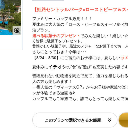
【姫路セントラルパーク×ローストビーフ＆ス
ファミリー・カップル必見！！！
夏休みに大人気の「ローストビーフ＆スイーツ食べ
泊プラン。
選べる駄菓子のプレゼント
でみんな楽しい！嬉しい
N
く皆様に駄菓子をプレゼント。
e
昔懐かしい駄菓子や、最近のメジャーなお菓子までお一人
）
姫路セントラルパーク バスとキリン
姫
ー
さらにとっておき！今年は･･･
xt
ラ
【8/24～8/30】にご宿泊のお子様には、夏らしい
イチオシ
夏休みに
の”食”も”遊び”も充実した内容で
普段見れない動物達を間近で見て、迫力を感じられる
人の方も楽しめます！
一番人気の「ヴィーナスGP」からお子様や家族で楽
ンが体験できる遊園地♪
カップルでもご家族でも、誰でもとっても楽しんで
このプランで選択できるお部屋