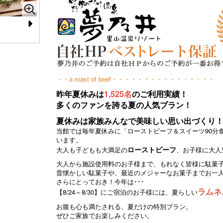
N
ジューシーで柔らかなローストビーフ
選
e
xt
・・a roast of beef・・・・・・・・・・・・・・・・
昨年夏休みは
1,525名
のご利用実績！
多くのファンを誇る夏の人気プラン！
夏休みは家族みんなで美味しい思い出づくり
当館では毎年夏休みに「ローストビーフ＆スイーツ90分
います。
ローストビーフ
大人も子どもも大満足の
、お子様に大人
大人から施設使用料のお子様まで、もれなく皆様に駄菓
昔懐かしい駄菓子や、最近のメジャーなお菓子までお一人
さらにとっておき！今年は･･･
ラムネ
【8/24～8/30】にご宿泊のお子様には、夏らしい
お腹も心も満たされる、夏だけの特別プラン。
ぜひご家族でお楽しみください。