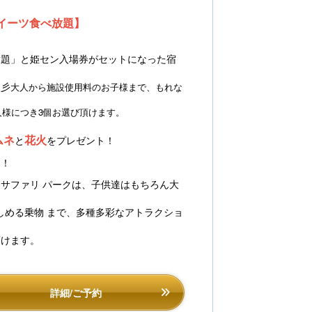
イーツ食べ放題】
放題」と姫セン入場券がセットになった宿
☆彡
大人から施設使用料のお子様まで、もれな
様につき3個お選び頂けます。
路セントラルパーク「ドライブスルーサファリ」イメ
姫路セントラルパー
ジ
ムネ
花火
と
をプレゼント！
す！
サファリ パークは、子供達はもちろん大
しめる乗物 まで、多種多彩なアトラクショ
頂けます。
詳細/ご予約