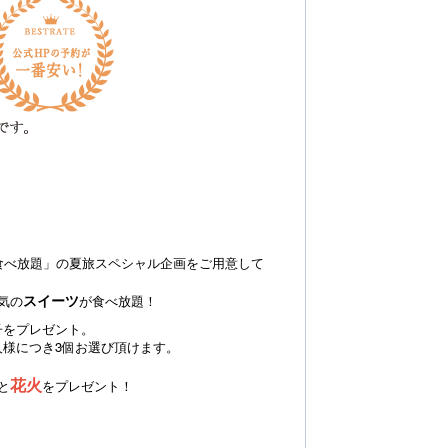
べる駄菓子プレゼント♪イメージ
ローストビーフ＆ス
！
食べ放題」の夏旅スペシャル企画をご用意して
スイーツ
気の
が食べ放題！
子をプレゼント。
様につき3個お選び頂けます。
花火
と
をプレゼント！