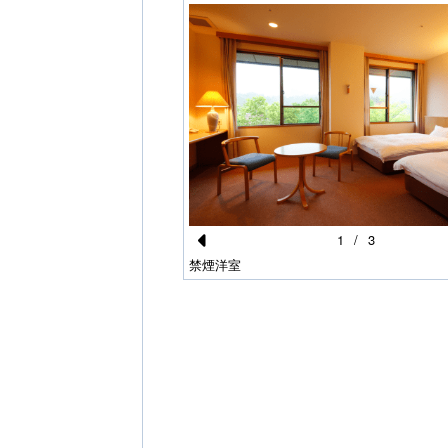
1
/
3
Pr
禁煙洋室
e
vi
o
u
s