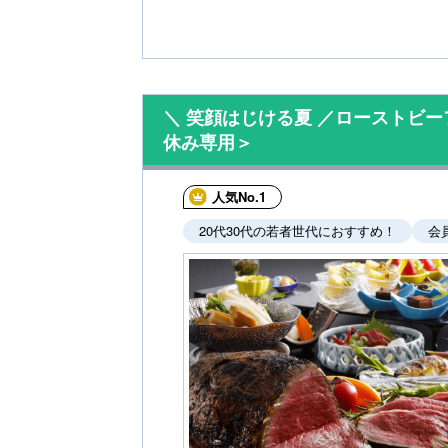
＼ 笑顔はじける夏 ／ローストビ
休み専用＞
人気No.1
20代30代の若者世代におすすめ！
会