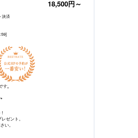
18,500円～
ト決済
:59]
鷺館本館7.5畳
禁煙洋室
へ。
か！
プレゼント。
ださい。