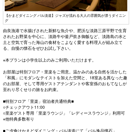
【かまどダイニング バル淡道】ジャズが流れる大人の雰囲気が漂うダイニン
グ
由良漁港で水揚げされた新鮮な魚介や、肥沃な淡路三原平野で生育
されたお野菜を中心に、淡路牛や釜戸炊き御飯など、淡路島の水と
土と空気で育った海山の食材をこよなく愛する料理人が組み立て
る、自慢の懐石をぜひお試し下さい。
※本プランは小学生以上のみご利用いただけます。
お部屋は特別フロア・里楽をご用意。温かみのある自然を活かした
「和風」にモダンなテイストを加えた空間と、18室ある異なった趣
のお部屋、そして専用ゲストアテンダントや客室係のおもてなしが
至れり尽くせりの旅をお約束。
■特別フロア「里楽」宿泊者共通特典■
○チェックアウト11:00
○里楽ゲスト専用「里楽ラウンジ」「レディースラウンジ」利用可
※他特典多数有り
■ご夕食はかまどダイニング・バル淡道にて「バル逸品懐石」