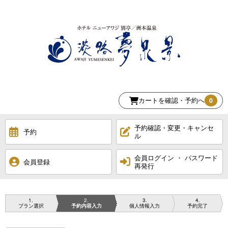
カートを確認・予約へ
0
予約確認・変更・キャンセ
予約
ル
会員ログイン ・ パスワード
会員登録
再発行
1
2
3
4
プラン選択
予約内容入力
個人情報入力
予約完了