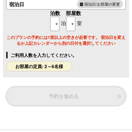
■コーヒーメーカー・紅茶
宿泊日
宿泊日/お部屋の変更
■「里楽」特典■
泊数
部屋数
◯レイトチェックアウト11：00
泊
室
◯里楽ラウンジ・レディースラウンジを利用可能
◯プライベートスパ「なごみ湯」10％オフ
このプランの予約には1室以上の空きが必要です。 宿泊日を変え
■アメニティ・備品等■
るか上記カレンダーから別の日付を選択してください
液晶TV・電気ケトル・加湿空気清浄機・金庫・洗浄機能付ト
イレほか
ご利用人数を入力してください。
タオル・バスタオル・浴衣・歯ブラシ・ブラシ・シャンプ
ー・ボディソープ・女性用アメニティ（ヘアバンド・フェイ
お部屋の定員: 2～6名様
スパック）・男性用アメニティ（髭剃り）など
予約を進める