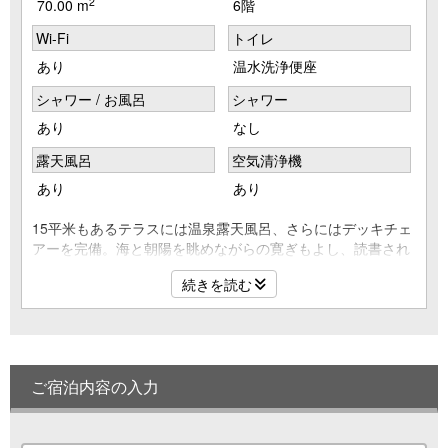
2
70.00 m
6階
Wi-Fi
トイレ
あり
温水洗浄便座
シャワー / お風呂
シャワー
あり
なし
露天風呂
空気清浄機
あり
あり
15平米もあるテラスには温泉露天風呂、さらにはデッキチェ
アーを完備。海と朝陽を眺めながらの寛ぎもよし、読書され
るのもよしと時を忘れることの出来る空間です。
続きを読む
※露天風呂は洲本温泉を使用しています
■和室12帖+温泉露天風呂付テラスの和室（約70平米）
■最上階のオーシャンビュー
ご宿泊内容の入力
■禁煙室
■定員6名様
■Wi-Fi（無線LAN）接続無料