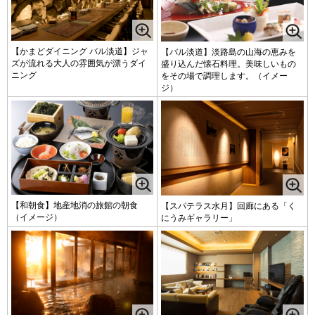
【かまどダイニング バル淡道】ジャ
【バル淡道】淡路島の山海の恵みを
ズが流れる大人の雰囲気が漂うダイ
盛り込んだ懐石料理。美味しいもの
ニング
をその場で調理します。（イメー
ジ）
【和朝食】地産地消の旅館の朝食
【スパテラス水月】回廊にある「く
（イメージ）
にうみギャラリー」