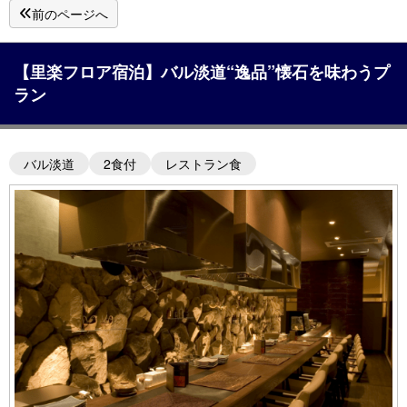
前のページへ
【里楽フロア宿泊】バル淡道“逸品”懐石を味わうプ
ラン
バル淡道
2食付
レストラン食