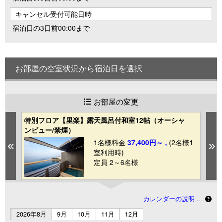
キャンセル受付可能日時
宿泊日の3日前00:00まで
お部屋の空室状況から宿泊日を選択
お部屋の変更
特別フロア【里楽】露天風呂付和室12帖（オーシャ
特
ンビュー/禁煙）
ビ
1
1名様料金
37,400円～ ,
(2名様1
Previous
N
室利用時)
定員 2～6名様
カレンダーの説明 …
2026年8月
9月
10月
11月
12月