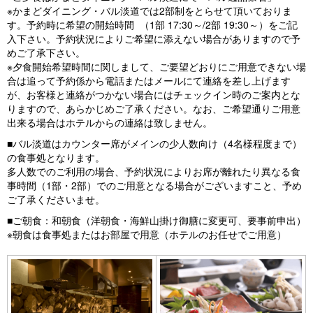
※かまどダイニング・バル淡道では2部制をとらせて頂いておりま
す。予約時に希望の開始時間 （1部 17:30～/2部 19:30～）をご記
入下さい。予約状況によりご希望に添えない場合がありますので予
めご了承下さい。
※夕食開始希望時間に関しまして、ご要望どおりにご用意できない場
合は追って予約係から電話またはメールにて連絡を差し上げます
が、お客様と連絡がつかない場合にはチェックイン時のご案内とな
りますので、あらかじめご了承ください。なお、ご希望通りご用意
出来る場合はホテルからの連絡は致しません。
■バル淡道はカウンター席がメインの少人数向け（4名様程度まで）
の食事処となります。
多人数でのご利用の場合、予約状況によりお席が離れたり異なる食
事時間（1部・2部）でのご用意となる場合がございますこと、予め
ご了承くださいませ。
■ご朝食：和朝食（洋朝食・海鮮山掛け御膳に変更可、要事前申出）
※朝食は食事処またはお部屋で用意（ホテルのお任せでご用意）