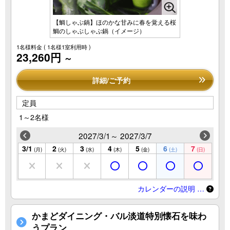
【鯛しゃぶ鍋】ほのかな甘みに春を覚える桜
鯛のしゃぶしゃぶ鍋（イメージ）
1名様料金
( 1名様1室利用時 )
23,260円
～
詳細/ご予約
定員
1～2名様
2027/3/1～ 2027/3/7
3/1
2
3
4
5
6
7
(月)
(火)
(水)
(木)
(金)
(土)
(日)
カレンダーの説明 …
かまどダイニング・バル淡道特別懐石を味わ
うプラン