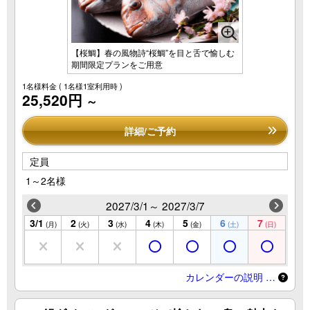
【桜鯛】春の風物詩“桜鯛”を目と舌で愉しむ
期間限定プランをご用意
1名様料金
( 1名様1室利用時 )
25,520円
～
詳細/ご予約
定員
1～2名様
2027/3/1～ 2027/3/7
3/1
2
3
4
5
6
7
(月)
(火)
(水)
(木)
(金)
(土)
(日)
カレンダーの説明 …