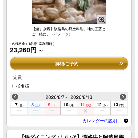
【鱧すき鍋】淡路島の郷土料理。地の玉葱と
ご一緒に。（イメージ）
1名様料金
( 1名様1室利用時 )
23,260円
～
詳細/ご予約
定員
1～2名様
2026/8/7～ 2026/8/13
7
8
9
10
11
12
13
(金)
(土)
(日)
(月)
(火)
(水)
(木)
カレンダーの説明 …
【鍋ダイニング・いいそ】淡路牛と阿波尾鶏