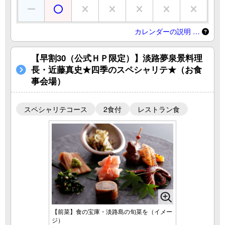
カレンダーの説明 …
【早割30（公式ＨＰ限定）】淡路夢泉景料理
長・近藤真史★四季のスペシャリテ★（お食
事会場）
スペシャリテコース
2食付
レストラン食
【前菜】食の宝庫・淡路島の旬菜を（イメー
ジ）