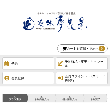
カートを確認・予約へ
0
予約確認・変更・キャンセ
予約
ル
会員ログイン ・ パスワード
会員登録
再発行
1
2
3
4
プラン選択
予約内容入力
個人情報入力
予約完了