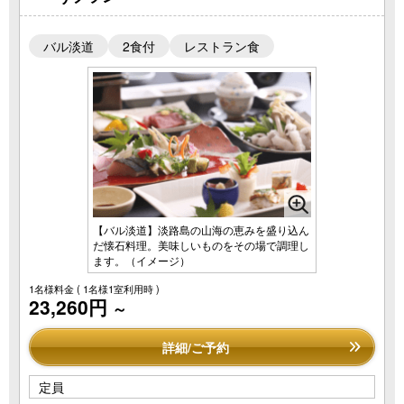
バル淡道
2食付
レストラン食
【バル淡道】淡路島の山海の恵みを盛り込ん
だ懐石料理。美味しいものをその場で調理し
ます。（イメージ）
1名様料金
( 1名様1室利用時 )
23,260円
～
詳細/ご予約
定員