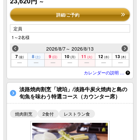
23,620円
～
詳細/ご予約
定員
1～2名様
2026/8/7～ 2026/8/13
7
8
9
10
11
12
13
(金)
(土)
(日)
(月)
(火)
(水)
(木)
カレンダーの説明 …
淡路焼肉割烹「琥珀」/淡路牛炭火焼肉と島の
旬魚を味わう特選コース（カウンター席）
焼肉割烹
2食付
レストラン食