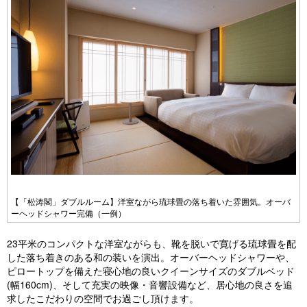
【「松涛閣」ダブルルーム】洋室ながら琉球畳の落ち着いた雰囲気。オーバ
ーヘッドシャワー完備（一例）
23平米のコンパクトな洋室ながらも、靴を脱いで寛げる琉球畳を配
した落ち着きのある和の装いを演出。オーバーヘッドシャワーや、
ピロートップを備えた寝心地の良いクイーンサイズのダブルベッド
(幅160cm)、そして充実の映像・音響設備など、居心地の良さを追
求したこだわりの空間でお過ごし頂けます。