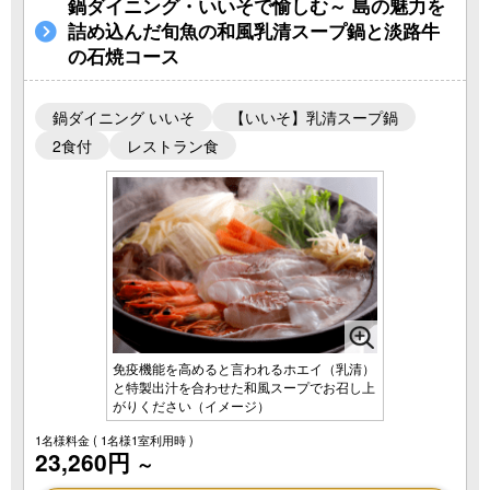
鍋ダイニング・いいそで愉しむ～ 島の魅力を
詰め込んだ旬魚の和風乳清スープ鍋と淡路牛
の石焼コース
鍋ダイニング いいそ
【いいそ】乳清スープ鍋
2食付
レストラン食
免疫機能を高めると言われるホエイ（乳清）
と特製出汁を合わせた和風スープでお召し上
がりください（イメージ）
1名様料金
( 1名様1室利用時 )
23,260円
～