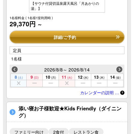
【サウナ付貸切温泉露天風呂「月あかりの
湯」】
1名様料金
( 1名様1室利用時 )
29,370円
～
詳細/ご予約
定員
1名様
2026/8/8～ 2026/8/14
8
9
10
11
12
13
14
(土)
(日)
(月)
(火)
(水)
(木)
(金)
カレンダーの説明 …
添い寝お子様歓迎★Kids Friendly（ダイニン
グ）
ファミリー向け
2食付
レストラン食