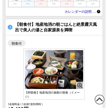
カレンダーの説明 …
【朝食付】地産地消の朝ごはんと絶景露天風
呂で美人の湯と自家源泉を満喫
朝食付
【和朝食】地産地消の旅館の朝食（イメー
ジ）
1名様料金
( 1名様1室利用時 )
この