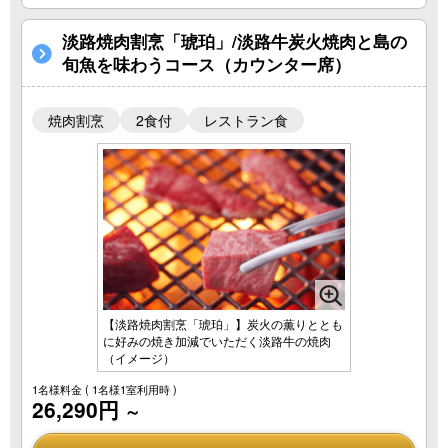
淡路焼肉割烹「琥珀」/淡路牛炭火焼肉と島の
旬魚を味わうコース（カウンター席）
焼肉割烹
2食付
レストラン食
【淡路焼肉割烹「琥珀」】炭火の薫りととも
に好みの焼き加減でいただく淡路牛の焼肉
（イメージ）
1名様料金
( 1名様1室利用時 )
26,290円
～