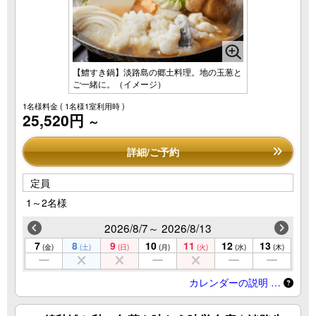
【鱧すき鍋】淡路島の郷土料理。地の玉葱と
ご一緒に。（イメージ）
1名様料金
( 1名様1室利用時 )
25,520円
～
詳細/ご予約
定員
1～2名様
2026/8/7～ 2026/8/13
7
8
9
10
11
12
13
(金)
(土)
(日)
(月)
(火)
(水)
(木)
カレンダーの説明 …