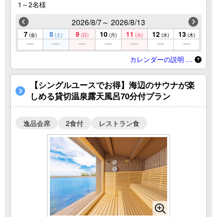
1～2名様
2026/8/7～ 2026/8/13
7
8
9
10
11
12
13
(金)
(土)
(日)
(月)
(火)
(水)
(木)
カレンダーの説明 …
【シングルユースでお得】海辺のサウナが楽
しめる貸切温泉露天風呂70分付プラン
逸品会席
2食付
レストラン食