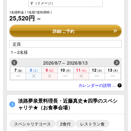
す（イメージ）
1名様料金
( 1名様1室利用時 )
25,520円
～
詳細/ご予約
定員
1～2名様
2026/8/7～ 2026/8/13
7
8
9
10
11
12
13
(金)
(土)
(日)
(月)
(火)
(水)
(木)
カレンダーの説明 …
淡路夢泉景料理長・近藤真史★四季のスペシ
ャリテ★（お食事会場）
スペシャリテコース
2食付
レストラン食