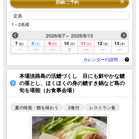
詳細/ご予約
定員
1～2名様
2026/8/7～ 2026/8/13
7
8
9
10
11
12
13
(金)
(土)
(日)
(月)
(火)
(水)
(木)
カレンダーの説明 …
本場淡路島の活鱧づくし 目にも鮮やかな鱧
の落とし、ほくほくの身の鱧すき鍋など島の
旬を堪能（お食事会場）
夏の味覚・鱧を味わう
2食付
レストラン食