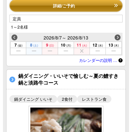
詳細/ご予約
定員
1～2名様
2026/8/7～ 2026/8/13
7
8
9
10
11
12
13
(金)
(土)
(日)
(月)
(火)
(水)
(木)
カレンダーの説明 …
鍋ダイニング・いいそで愉しむ～夏の鱧すき
鍋と淡路牛コース
鍋ダイニング いいそ
2食付
レストラン食