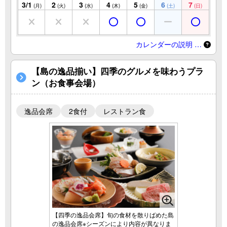
3/1
2
3
4
5
6
7
(月)
(火)
(水)
(木)
(金)
(土)
(日)
カレンダーの説明 …
【島の逸品揃い】四季のグルメを味わうプラ
ン（お食事会場）
逸品会席
2食付
レストラン食
【四季の逸品会席】旬の食材を散りばめた島
の逸品会席※シーズンにより内容が異なりま