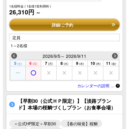
1名様料金
( 1名様1室利用時 )
26,310円
～
詳細/ご予約
定員
1～2名様
2026/9/5～ 2026/9/11
5
6
7
8
9
10
11
(土)
(日)
(月)
(火)
(水)
(木)
(金)
カレンダーの説明 …
【早割30（公式ＨＰ限定）】【淡路ブラン
ド】本場の桜鯛づくしプラン（お食事会場）
＜公式HP限定＞早割30
【春の味覚】桜鯛