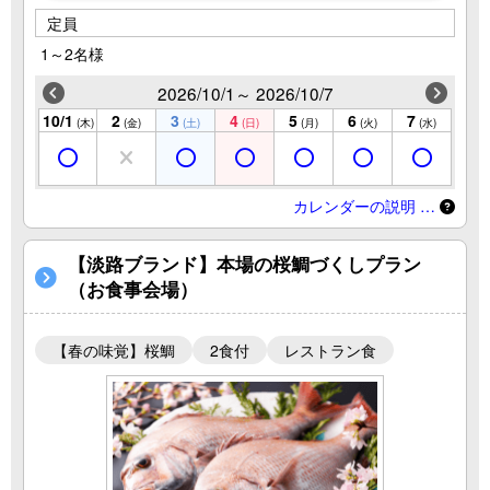
定員
1～2名様
2026/10/1～ 2026/10/7
10/1
2
3
4
5
6
7
(木)
(金)
(土)
(日)
(月)
(火)
(水)
カレンダーの説明 …
【淡路ブランド】本場の桜鯛づくしプラン
（お食事会場）
【春の味覚】桜鯛
2食付
レストラン食