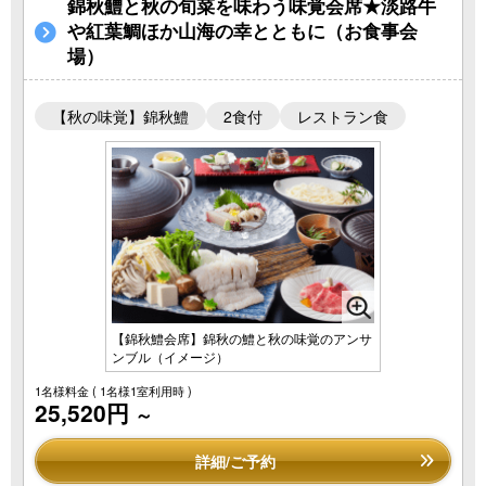
錦秋鱧と秋の旬菜を味わう味覚会席★淡路牛
や紅葉鯛ほか山海の幸とともに（お食事会
場）
【秋の味覚】錦秋鱧
2食付
レストラン食
【錦秋鱧会席】錦秋の鱧と秋の味覚のアンサ
ンブル（イメージ）
1名様料金
( 1名様1室利用時 )
25,520円
～
詳細/ご予約