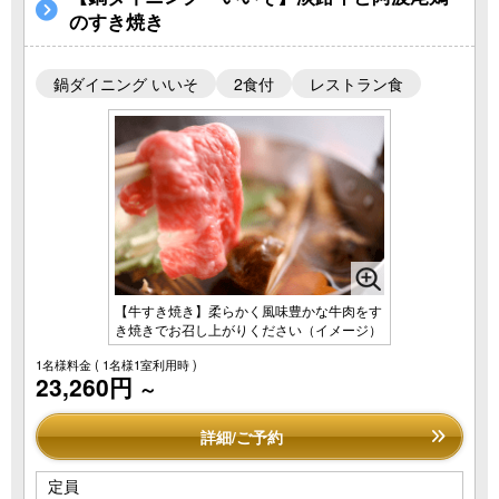
のすき焼き
鍋ダイニング いいそ
2食付
レストラン食
【牛すき焼き】柔らかく風味豊かな牛肉をす
き焼きでお召し上がりください（イメージ）
1名様料金
( 1名様1室利用時 )
23,260円
～
詳細/ご予約
定員