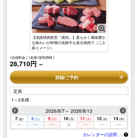
【淡路焼肉割烹「琥珀」】柔らかく風味豊か
な味わいが特徴の淡路牛を炭火焼肉で（二人
前イメージ）
1名様料金
( 1名様1室利用時 )
28,710円
～
詳細/ご予約
定員
1～2名様
2026/8/7～ 2026/8/13
7
8
9
10
11
12
13
(金)
(土)
(日)
(月)
(火)
(水)
(木)
カレンダーの説明 …