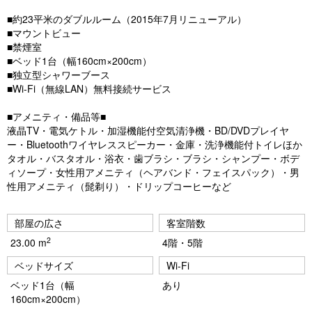
■約23平米のダブルルーム（2015年7月リニューアル）
■マウントビュー
■禁煙室
■ベッド1台（幅160cm×200cm）
■独立型シャワーブース
■Wi-Fi（無線LAN）無料接続サービス
■アメニティ・備品等■
液晶TV・電気ケトル・加湿機能付空気清浄機・BD/DVDプレイヤ
ー・Bluetoothワイヤレススピーカー・金庫・洗浄機能付トイレほか
タオル・バスタオル・浴衣・歯ブラシ・ブラシ・シャンプー・ボデ
ィソープ・女性用アメニティ（ヘアバンド・フェイスパック）・男
性用アメニティ（髭剃り）・ドリップコーヒーなど
部屋の広さ
客室階数
2
23.00 m
4階・5階
ベッドサイズ
Wi-Fi
ベッド1台（幅
あり
160cm×200cm）