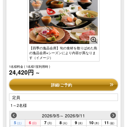
【四季の逸品会席】旬の食材を散りばめた島
の逸品会席※シーズンにより内容が異なりま
す（イメージ）
1名様料金
( 1名様1室利用時 )
24,420円
～
詳細/ご予約
定員
1～2名様
2026/9/5～ 2026/9/11
5
6
7
8
9
10
11
(土)
(日)
(月)
(火)
(水)
(木)
(金)