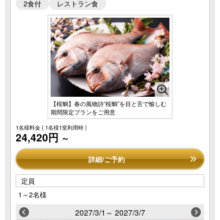
2食付
レストラン食
【桜鯛】春の風物詩“桜鯛”を目と舌で愉しむ
期間限定プランをご用意
1名様料金
( 1名様1室利用時 )
24,420円
～
詳細/ご予約
定員
1～2名様
2027/3/1～ 2027/3/7