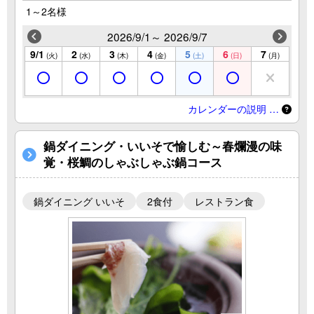
1～2名様
2026/9/1～ 2026/9/7
9/1
2
3
4
5
6
7
(火)
(水)
(木)
(金)
(土)
(日)
(月)
カレンダーの説明 …
鍋ダイニング・いいそで愉しむ～春爛漫の味
覚・桜鯛のしゃぶしゃぶ鍋コース
鍋ダイニング いいそ
2食付
レストラン食