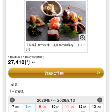
【前菜】食の宝庫・淡路島の旬菜を（イメー
ジ）
1名様料金
( 1名様1室利用時 )
27,410円
～
詳細/ご予約
定員
1～2名様
2026/8/7～ 2026/8/13
7
8
9
10
11
12
13
(金)
(土)
(日)
(月)
(火)
(水)
(木)