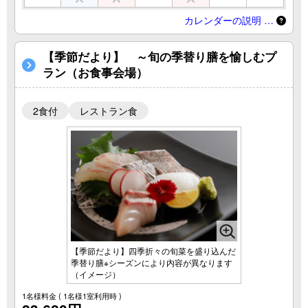
カレンダーの説明 …
【季節だより】 ～旬の季替り膳を愉しむプ
ラン（お食事会場）
2食付
レストラン食
【季節だより】四季折々の旬菜を盛り込んだ
季替り膳※シーズンにより内容が異なります
（イメージ）
1名様料金
( 1名様1室利用時 )