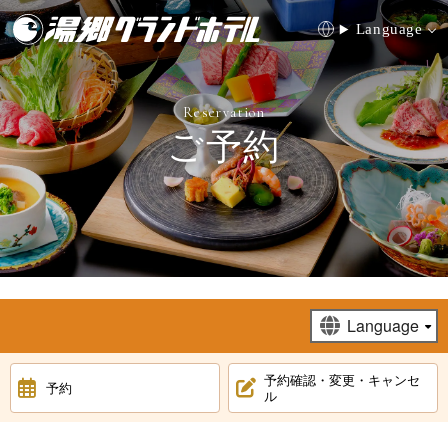
Language
Reservation
ご予約
0868-72-0395
HOME
お料理
温泉
お部屋
館内施設
合宿
予約確認・変更・キャンセ
予約
ル
周辺観光
アクセス