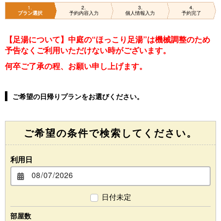
湯郷温泉直行バス
新着情報
1
2
3
4
プラン選択
予約内容入力
個人情報入力
予約完了
よくある質問
お問い合わせ
【足湯について】中庭の“ほっこり足湯”は機械調整のため
予告なくご利用いただけない時がございます。
季節パンフレット
何卒ご了承の程、お願い申し上げます。
ホテルパンフレット
ご希望の日帰りプランをお選びください。
プライバシーポリシー
・キャンセルポリシー
ご希望の条件で検索してください。
宿泊予約
利用日
お部屋タイプから予約
日付未定
空室カレンダーから予約
部屋数