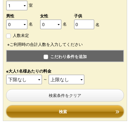
室
日帰り予約
男性
女性
子供
名
名
名
ご予約の確認・キャンセル
人数未定
※ご利用時の合計人数を入力してください
こだわり条件を追加
※大人1名様あたりの料金
～
検索条件をクリア
検索