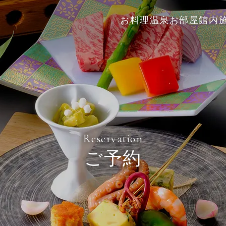
お料理
温泉
お部屋
館内
0868-72-0395
Reservation
合宿
よく
ご予約
周辺観光
お問
アクセス
季節