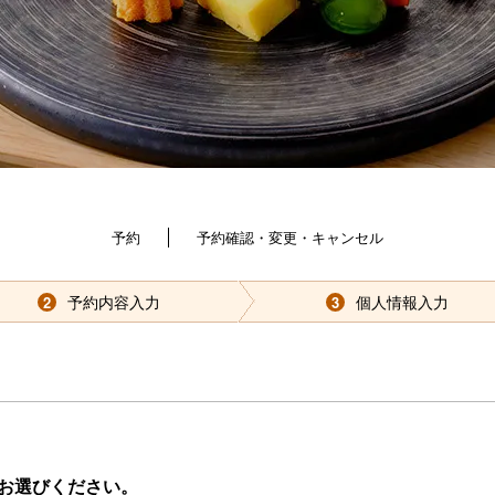
ホテ
湯郷温泉直行バス
プラ
新着情報
・キ
宿泊予約
予約
予約確認・変更・キャンセル
予約内容入力
個人情報入力
2
3
ら予約
空室カレンダーから予約
ご予約
お選びください。