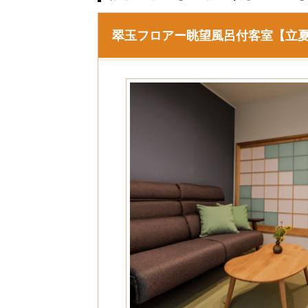
翠玉フロアー眺望風呂付客室【立