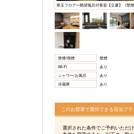
翠玉フロアー眺望風呂付客室【立夏】《禁
禁煙/喫煙
禁煙
Wi-Fi
あり
シャワー/お風呂
あり
冷蔵庫
あり
このお部屋で選択できる宿泊プラ
選択された条件でご予約いただ