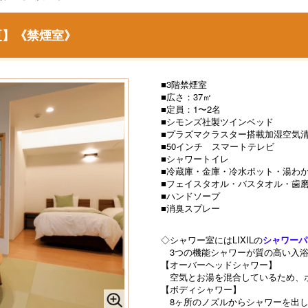
夏】《禁煙室》
■3階禁煙室
■広さ：37㎡
■定員：1〜2名
■シモンズ社製ツインベッド
■プラズマクラスター搭載加湿空気
■50インチ スマートテレビ
■シャワートイレ
■冷蔵庫・金庫・冷水ポット・湯わ
■フェイスタオル・バスタオル・歯
■ハンドソープ
■消臭スプレー
◇シャワー室にはLIXILの
シャワーパ
3つの機能シャワーが質の高い入浴
【オーバーヘッドシャワー】
空気とお湯を混合しているため、
【ボディシャワー】
8ヶ所のノズルからシャワーを出し